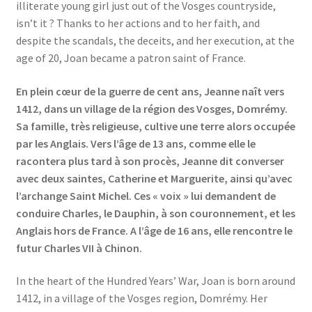
illiterate young girl just out of the Vosges countryside,
Events
isn’t it ? Thanks to her actions and to her faith, and
despite the scandals, the deceits, and her execution, at the
Locations
age of 20, Joan became a patron saint of France.
My Bookings
En plein cœur de la guerre de cent ans, Jeanne naît vers
1412, dans un village de la région des Vosges, Domrémy.
Private
Sa famille, très religieuse, cultive une terre alors occupée
par les Anglais. Vers l’âge de 13 ans, comme elle le
racontera plus tard à son procès, Jeanne dit converser
avec deux saintes, Catherine et Marguerite, ainsi qu’avec
l’archange Saint Michel. Ces « voix » lui demandent de
conduire Charles, le Dauphin, à son couronnement, et les
Anglais hors de France. A l’âge de 16 ans, elle rencontre le
futur Charles VII à Chinon.
In the heart of the Hundred Years’ War, Joan is born around
1412, in a village of the Vosges region, Domrémy. Her