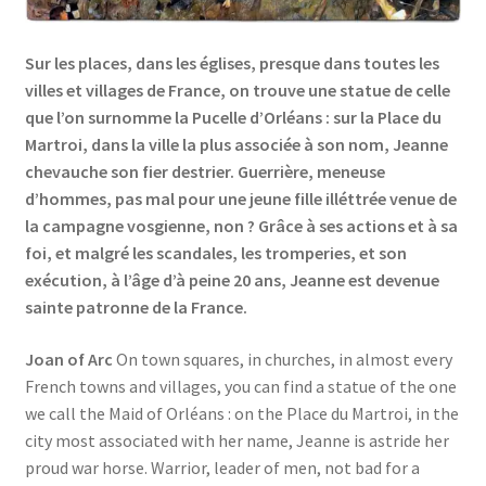
Links
Sur les places, dans les églises, presque dans toutes les
villes et villages de France, on trouve une statue de celle
My Account
que l’on surnomme la Pucelle d’Orléans : sur la Place du
Martroi, dans la ville la plus associée à son nom, Jeanne
Privacy Policy
chevauche son fier destrier. Guerrière, meneuse
d’hommes, pas mal pour une jeune fille illéttrée venue de
Privacy Tools
la campagne vosgienne, non ? Grâce à ses actions et à sa
foi, et malgré les scandales, les tromperies, et son
Private Tuition
exécution, à l’âge d’à peine 20 ans, Jeanne est devenue
sainte patronne de la France.
Shop
Joan of Arc
On town squares, in churches, in almost every
French towns and villages, you can find a statue of the one
Terms and Conditions
we call the Maid of Orléans : on the Place du Martroi, in the
city most associated with her name, Jeanne is astride her
Categories
proud war horse. Warrior, leader of men, not bad for a