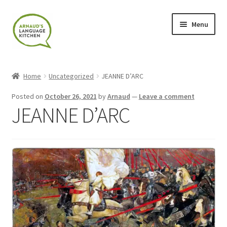
Skip
Skip
Menu
to
to
navigation
content
Home
Home
Uncategorized
JEANNE D’ARC
About
Posted on
October 26, 2021
by
Arnaud
—
Leave a comment
JEANNE D’ARC
Blog
Cart
Checkout
Contact
Contact Me