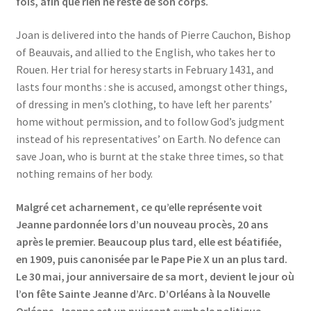
fois, afin que rien ne reste de son corps.
Joan is delivered into the hands of Pierre Cauchon, Bishop
of Beauvais, and allied to the English, who takes her to
Rouen. Her trial for heresy starts in February 1431, and
lasts four months : she is accused, amongst other things,
of dressing in men’s clothing, to have left her parents’
home without permission, and to follow God’s judgment
instead of his representatives’ on Earth. No defence can
save Joan, who is burnt at the stake three times, so that
nothing remains of her body.
Malgré cet acharnement, ce qu’elle représente voit
Jeanne pardonnée lors d’un nouveau procès, 20 ans
après le premier. Beaucoup plus tard, elle est béatifiée,
en 1909, puis canonisée par le Pape Pie X un an plus tard.
Le 30 mai, jour anniversaire de sa mort, devient le jour où
l’on fête Sainte Jeanne d’Arc. D’Orléans à la Nouvelle
Orléans, Jeanne est un puissant symbole politique,