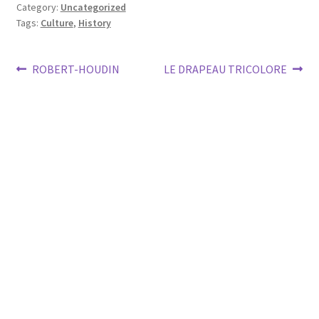
Category:
Uncategorized
Tags:
Culture
,
History
Post
Previous
Next
ROBERT-HOUDIN
LE DRAPEAU TRICOLORE
post:
post:
navigation