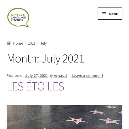
Skip
Skip
Menu
to
to
navigation
content
Home
Home
2021
July
About
Month:
July 2021
Blog
Posted on
July 27, 2021
by
Arnaud
—
Leave a comment
Cart
LES ÉTOILES
Checkout
Contact
Contact Me