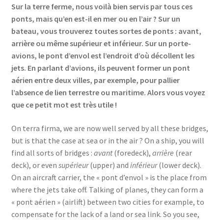
Sur la terre ferme, nous voilà bien servis par tous ces
ponts, mais qu’en est-il en mer ou en l’air ? Sur un
bateau, vous trouverez toutes sortes de ponts : avant,
arrière ou même supérieur et inférieur. Sur un porte-
avions, le pont d’envol est l’endroit d’où décollent les
jets. En parlant d’avions, ils peuvent former un pont
aérien entre deux villes, par exemple, pour pallier
l’absence de lien terrestre ou maritime. Alors vous voyez
que ce petit mot est très utile !
On terra firma, we are now well served by all these bridges,
but is that the case at sea or in the air ? On a ship, you will
find all sorts of bridges :
avant
(foredeck),
arrière
(rear
deck), or even
supérieur
(upper) and
inférieur
(lower deck).
On an aircraft carrier, the « pont d’envol » is the place from
where the jets take off. Talking of planes, they can form a
« pont aérien » (airlift) between two cities for example, to
compensate for the lack of a land or sea link. So you see,