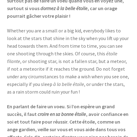
surtout pas de faire un voeu quand vous en voyez une,
surtout si vous
dormez à la belle étoile
, car un orage
pourrait gâcher votre plaisir !
Whether you are a small or a big kid, everybody likes to
look at the stars that shine in the sky when you lift up your
head towards them. And from time to time, you can see
one shooting through the skies. Of course, this
étoile
filante
, or shooting star, is not a fallen star, but a meteor,
if not a meteorite if it reaches the ground. Do not forget
under any circumstances to make a wish when you see one,
especially if you sleep
à la belle étoile
, or under the stars,
as a rain storm could ruin your fun !
En parlant de faire un voeu. Si l’on espère un grand
succès, il faut
croire en sa bonne étoile
, avoir confiance en
soi et tout faire pour réussir. Cette étoile, comme un
ange gardien, veille sur vous et vous aide dans tous vos
efforts. Cela dit, certains d’entre vous n’on pas besoin de