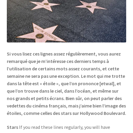
Links
My Account
Privacy Policy
Si vous lisez ces lignes assez régulièrement, vous aurez
Privacy Tools
remarqué que je m’intéresse ces derniers temps à
l’utilisation de certains mots assez courants, et cette
semaine ne sera pas une exception. Le mot qui me trotte
Private Tuition
dans la tête est « étoile », que l’on prononce [etwal], et
que l’on trouve dans le ciel, dans l’océan, et même sur
Shop
nos grands et petits écrans. Bien sûr, on peut parler des
vedettes du cinéma français, mais j’aime bien l’image des
Terms and Conditions
étoiles, comme celles des stars sur Hollywood Boulevard.
Categories
Stars
If you read these lines regularly, you will have