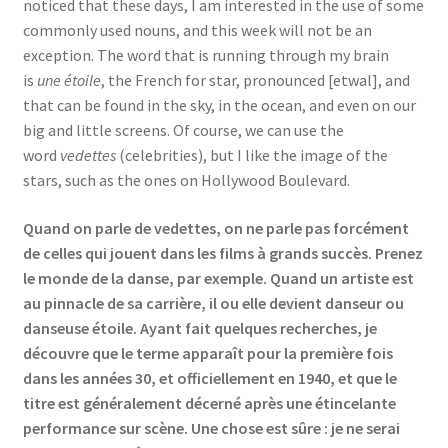
noticed that these days, I am interested in the use of some
Events
commonly used nouns, and this week will not be an
exception. The word that is running through my brain
Locations
is
une étoile
, the French for star, pronounced [etwal], and
that can be found in the sky, in the ocean, and even on our
My Bookings
big and little screens. Of course, we can use the
word
vedettes
(celebrities), but I like the image of the
Private
stars, such as the ones on Hollywood Boulevard.
Quand on parle de vedettes, on ne parle pas forcément
de celles qui jouent dans les films à grands succès. Prenez
le monde de la danse, par exemple. Quand un artiste est
au pinnacle de sa carrière, il ou elle devient danseur ou
danseuse étoile. Ayant fait quelques recherches, je
découvre que le terme apparaît pour la première fois
dans les années 30, et officiellement en 1940, et que le
titre est généralement décerné après une étincelante
performance sur scène. Une chose est sûre : je ne serai