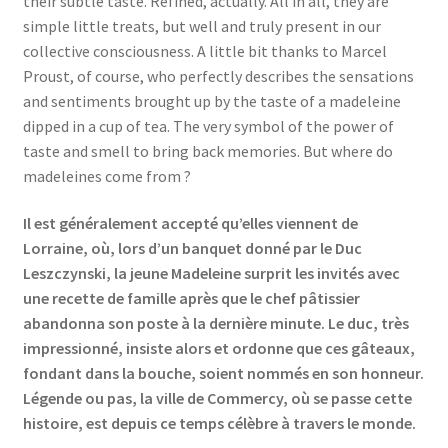
their subtle taste. Refined, actually. All in all, they are
simple little treats, but well and truly present in our
collective consciousness. A little bit thanks to Marcel
Proust, of course, who perfectly describes the sensations
and sentiments brought up by the taste of a madeleine
dipped in a cup of tea. The very symbol of the power of
taste and smell to bring back memories. But where do
madeleines come from ?
Il est généralement accepté qu’elles viennent de
Lorraine, où, lors d’un banquet donné par le Duc
Leszczynski, la jeune Madeleine surprit les invités avec
une recette de famille après que le chef pâtissier
abandonna son poste à la dernière minute. Le duc, très
impressionné, insiste alors et ordonne que ces gâteaux,
fondant dans la bouche, soient nommés en son honneur.
Légende ou pas, la ville de Commercy, où se passe cette
histoire, est depuis ce temps célèbre à travers le monde.