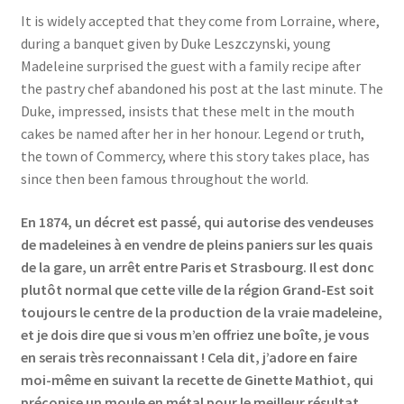
It is widely accepted that they come from Lorraine, where,
during a banquet given by Duke Leszczynski, young
Madeleine surprised the guest with a family recipe after
the pastry chef abandoned his post at the last minute. The
Duke, impressed, insists that these melt in the mouth
cakes be named after her in her honour. Legend or truth,
the town of Commercy, where this story takes place, has
since then been famous throughout the world.
En 1874, un décret est passé, qui autorise des vendeuses
de madeleines à en vendre de pleins paniers sur les quais
de la gare, un arrêt entre Paris et Strasbourg. Il est donc
plutôt normal que cette ville de la région Grand-Est soit
toujours le centre de la production de la vraie madeleine,
et je dois dire que si vous m’en offriez une boîte, je vous
en serais très reconnaissant ! Cela dit, j’adore en faire
moi-même en suivant la recette de Ginette Mathiot, qui
préconise un moule en métal pour le meilleur résultat.