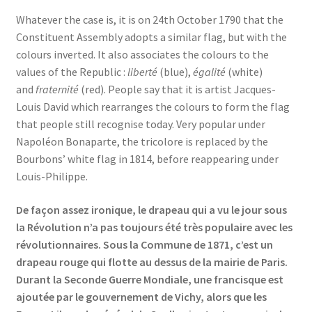
Whatever the case is, it is on 24th October 1790 that the
Constituent Assembly adopts a similar flag, but with the
colours inverted. It also associates the colours to the
values of the Republic :
liberté
(blue),
égalité
(white)
and
fraternité
(red). People say that it is artist Jacques-
Louis David which rearranges the colours to form the flag
that people still recognise today. Very popular under
Napoléon Bonaparte, the tricolore is replaced by the
Bourbons’ white flag in 1814, before reappearing under
Louis-Philippe.
De façon assez ironique, le drapeau qui a vu le jour sous
la Révolution n’a pas toujours été très populaire avec les
révolutionnaires. Sous la Commune de 1871, c’est un
drapeau rouge qui flotte au dessus de la mairie de Paris.
Durant la Seconde Guerre Mondiale, une francisque est
ajoutée par le gouvernement de Vichy, alors que les