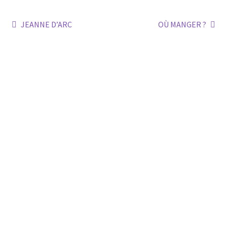
Post
Previous
Next
JEANNE D’ARC
OÙ MANGER ?
post:
post:
navigation