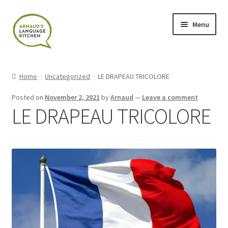
Skip
Skip
Menu
to
to
navigation
content
Home
Home
Uncategorized
LE DRAPEAU TRICOLORE
About
Posted on
November 2, 2021
by
Arnaud
—
Leave a comment
LE DRAPEAU TRICOLORE
Blog
Cart
Checkout
Contact
Contact Me