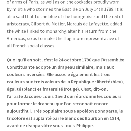
of arms of Paris, as well as on the cockades proudly worn
by militia who stormed the Bastille on July 14th 1789. It is
also said that to the blue of the bourgeoisie and the red of
aristocracy, Gilbert du Motier, Marquis de Lafayette, added
the white linked to monarchy, after his return from the
Americas, so as to make the flag more representative of
all French social classes.
Quoi qu’il en soit, c’est le 24 octobre 1790 que l’Assemblée
Constituante adopte un drapeau similaire, mais aux
couleurs inversées. Elle associe également les trois
couleurs aux trois valeurs de la République : liberté (bleu),
égalité (blanc) et fraternité (rouge). C’est, dit-on,
l’artiste Jacques-Louis David qui réordonne les couleurs
pour former le drapeau que l’on reconnait encore
aujourd’hui. Très populaire sous Napoléon Bonaparte, le
tricolore est suplanté par le blanc des Bourbon en 1814,
avant de réapparaître sous Louis-Philippe.