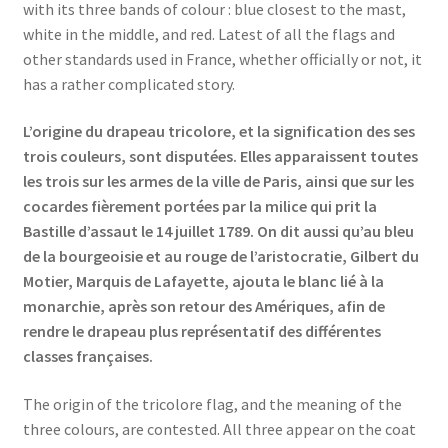
with its three bands of colour : blue closest to the mast,
Events
white in the middle, and red. Latest of all the flags and
other standards used in France, whether officially or not, it
Locations
has a rather complicated story.
My Bookings
L’origine du drapeau tricolore, et la signification des ses
trois couleurs, sont disputées. Elles apparaissent toutes
Private
les trois sur les armes de la ville de Paris, ainsi que sur les
cocardes fièrement portées par la milice qui prit la
Bastille d’assaut le 14 juillet 1789. On dit aussi qu’au bleu
de la bourgeoisie et au rouge de l’aristocratie, Gilbert du
Motier, Marquis de Lafayette, ajouta le blanc lié à la
monarchie, après son retour des Amériques, afin de
rendre le drapeau plus représentatif des différentes
classes françaises.
The origin of the tricolore flag, and the meaning of the
three colours, are contested. All three appear on the coat