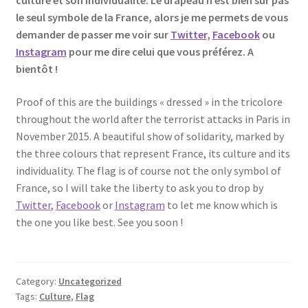
culture et son individualité. Le drapeau n’est bien sûr pas
le seul symbole de la France, alors je me permets de vous
demander de passer me voir sur
Twitter
,
Facebook
ou
Instagram
pour me dire celui que vous préférez. A
bientôt !
Proof of this are the buildings « dressed » in the tricolore
throughout the world after the terrorist attacks in Paris in
November 2015. A beautiful show of solidarity, marked by
the three colours that represent France, its culture and its
individuality. The flag is of course not the only symbol of
France, so I will take the liberty to ask you to drop by
Twitter
,
Facebook
or
Instagram
to let me know which is
the one you like best. See you soon !
Category:
Uncategorized
Tags:
Culture
,
Flag