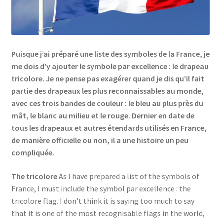
Links
My Account
Puisque j’ai préparé une liste des symboles de la France, je
me dois d’y ajouter le symbole par excellence : le drapeau
Privacy Policy
tricolore. Je ne pense pas exagérer quand je dis qu’il fait
partie des drapeaux les plus reconnaissables au monde,
Privacy Tools
avec ces trois bandes de couleur : le bleu au plus près du
mât, le blanc au milieu et le rouge. Dernier en date de
Private Tuition
tous les drapeaux et autres étendards utilisés en France,
de manière officielle ou non, il a une histoire un peu
compliquée.
Shop
The tricolore
As I have prepared a list of the symbols of
Terms and Conditions
France, I must include the symbol par excellence : the
tricolore flag. I don’t think it is saying too much to say
Categories
that it is one of the most recognisable flags in the world,