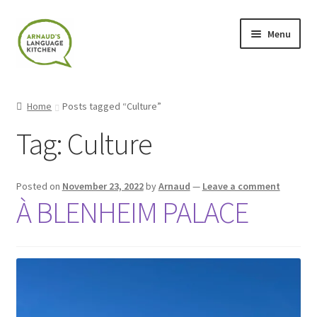
Skip
Skip
Menu
to
to
navigation
content
Home
Home
Posts tagged “Culture”
About
Tag:
Culture
Blog
Posted on
November 23, 2022
by
Arnaud
—
Leave a comment
Cart
À BLENHEIM PALACE
Checkout
Contact
Contact Me