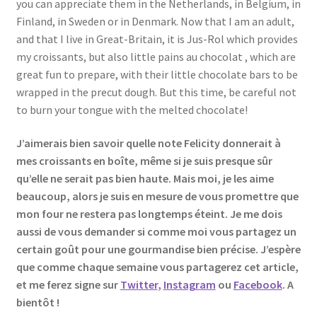
you can appreciate them in the Netherlands, in Belgium, in
Finland, in Sweden or in Denmark. Now that I am an adult,
and that I live in Great-Britain, it is Jus-Rol which provides
my croissants, but also little pains au chocolat , which are
great fun to prepare, with their little chocolate bars to be
wrapped in the precut dough. But this time, be careful not
to burn your tongue with the melted chocolate!
J’aimerais bien savoir quelle note Felicity donnerait à
mes croissants en boîte, même si je suis presque sûr
qu’elle ne serait pas bien haute. Mais moi, je les aime
beaucoup, alors je suis en mesure de vous promettre que
mon four ne restera pas longtemps éteint. Je me dois
aussi de vous demander si comme moi vous partagez un
certain goût pour une gourmandise bien précise. J’espère
que comme chaque semaine vous partagerez cet article,
et me ferez signe sur
Twitter
,
Instagram
ou
Facebook
. A
bientôt !