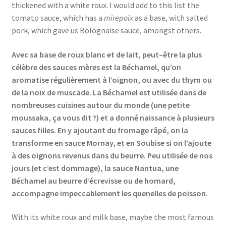
thickened with a white roux. I would add to this list the
tomato sauce, which has a
mirepoix
as a base, with salted
pork, which gave us Bolognaise sauce, amongst others.
Avec sa base de roux blanc et de lait, peut–être la plus
célèbre des sauces mères est la Béchamel, qu’on
aromatise régulièrement à l’oignon, ou avec du thym ou
de la noix de muscade. La Béchamel est utilisée dans de
nombreuses cuisines autour du monde (une petite
moussaka, ça vous dit ?) et a donné naissance à plusieurs
sauces filles. En y ajoutant du fromage râpé, on la
transforme en sauce Mornay, et en Soubise si on l’ajoute
à des oignons revenus dans du beurre. Peu utilisée de nos
jours (et c’est dommage), la sauce Nantua, une
Béchamel au beurre d’écrevisse ou de homard,
accompagne impeccablement les quenelles de poisson.
With its white roux and milk base, maybe the most famous