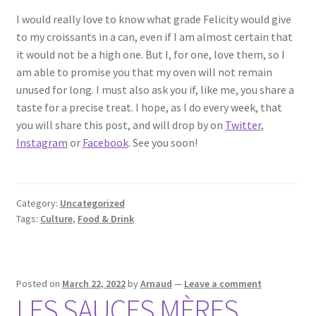
I would really love to know what grade Felicity would give
to my croissants in a can, even if I am almost certain that
it would not be a high one. But I, for one, love them, so I
am able to promise you that my oven will not remain
unused for long. I must also ask you if, like me, you share a
taste for a precise treat. I hope, as I do every week, that
you will share this post, and will drop by on
Twitter
,
Instagram
or
Facebook
. See you soon!
Category:
Uncategorized
Tags:
Culture
,
Food & Drink
Posted on
March 22, 2022
by
Arnaud
—
Leave a comment
LES SAUCES MÈRES