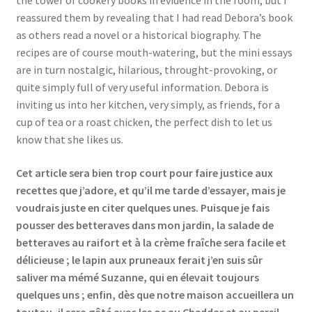
reassured them by revealing that I had read Debora’s book
as others read a novel or a historical biography. The
recipes are of course mouth-watering, but the mini essays
are in turn nostalgic, hilarious, throught-provoking, or
quite simply full of very useful information. Debora is
inviting us into her kitchen, very simply, as friends, for a
cup of tea or a roast chicken, the perfect dish to let us
know that she likes us.
Cet article sera bien trop court pour faire justice aux
recettes que j’adore, et qu’il me tarde d’essayer, mais je
voudrais juste en citer quelques unes. Puisque je fais
pousser des betteraves dans mon jardin, la salade de
betteraves au raifort et à la crème fraîche sera facile et
délicieuse ; le lapin aux pruneaux ferait j’en suis sûr
saliver ma mémé Suzanne, qui en élevait toujours
quelques uns ; enfin, dès que notre maison accueillera un
toutou, il sera gâté avec les os au Cheddar et au persil