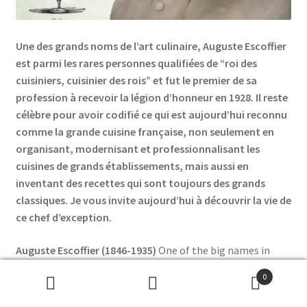
Une des grands noms de l’art culinaire, Auguste Escoffier
est parmi les rares personnes qualifiées de “roi des
cuisiniers, cuisinier des rois” et fut le premier de sa
profession à recevoir la légion d’honneur en 1928. Il reste
célèbre pour avoir codifié ce qui est aujourd’hui reconnu
comme la grande cuisine française, non seulement en
organisant, modernisant et professionnalisant les
cuisines de grands établissements, mais aussi en
inventant des recettes qui sont toujours des grands
classiques. Je vous invite aujourd’hui à découvrir la vie de
ce chef d’exception.
Auguste Escoffier (1846-1935)
One of the big names in
culinary art, Auguste Escoffier is amongst the rare people
0
who received the title of “king of cooks, cook to the kings”
Search
Search
and was the first one of his profession to be given the