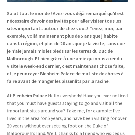
Events
Salut tout le monde ! Avez-vous déjà remarqué qu’il est
nécessaire d’avoir des invités pour aller visiter tous les
Locations
sites importants autour de chez vous? Tenez, moi, par
exemple, voilà maintenant plus de 5 ans que j’habite
My Bookings
dans la région, et plus de 20 ans que je la visite, sans que
je n’aie jamais mis les pieds sur les terres du Duc de
Private
Malborough. Et bien grâce à une amie qui nous a rendu
visite le week-end dernier, c’est maintenant chose faite,
et je peux rayer Blenheim Palace de ma liste de choses à
faire avant de manger les pissenlits par la racine.
At Blenheim Palace
Hello everybody! Have you ever noticed
that you must have guests staying to go and visit all the
important sites around you? Take me, for example: I’ve
lived in the area for 5 years, and have been visiting for over
20 years without ever setting foot on the Duke of
Malborough’s land. Well, thanks to a friend who visited us