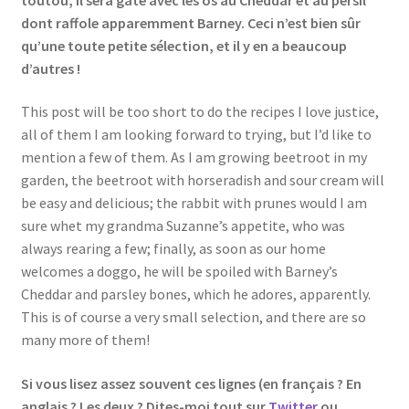
dont raffole apparemment Barney. Ceci n’est bien sûr
qu’une toute petite sélection, et il y en a beaucoup
d’autres !
This post will be too short to do the recipes I love justice,
all of them I am looking forward to trying, but I’d like to
mention a few of them. As I am growing beetroot in my
garden, the beetroot with horseradish and sour cream will
be easy and delicious; the rabbit with prunes would I am
sure whet my grandma Suzanne’s appetite, who was
always rearing a few; finally, as soon as our home
welcomes a doggo, he will be spoiled with Barney’s
Cheddar and parsley bones, which he adores, apparently.
This is of course a very small selection, and there are so
many more of them!
Si vous lisez assez souvent ces lignes (en français ? En
anglais ? Les deux ? Dites-moi tout sur
Twitter
ou