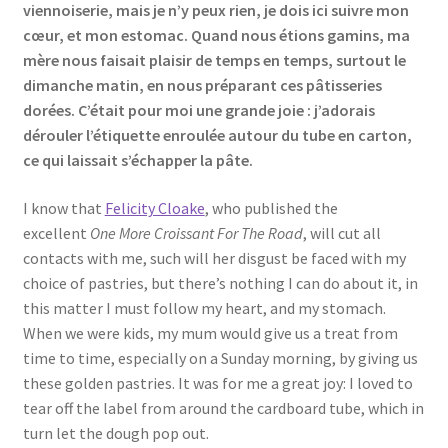
viennoiserie, mais je n’y peux rien, je dois ici suivre mon
cœur, et mon estomac. Quand nous étions gamins, ma
mère nous faisait plaisir de temps en temps, surtout le
dimanche matin, en nous préparant ces pâtisseries
dorées. C’était pour moi une grande joie : j’adorais
dérouler l’étiquette enroulée autour du tube en carton,
ce qui laissait s’échapper la pâte.
I know that
Felicity Cloake
, who published the
excellent
One More Croissant For The Road
, will cut all
contacts with me, such will her disgust be faced with my
choice of pastries, but there’s nothing I can do about it, in
this matter I must follow my heart, and my stomach.
When we were kids, my mum would give us a treat from
time to time, especially on a Sunday morning, by giving us
these golden pastries. It was for me a great joy: I loved to
tear off the label from around the cardboard tube, which in
turn let the dough pop out.