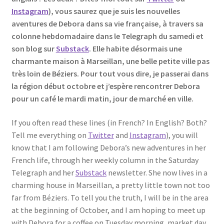
Instagram
), vous saurez que je suis les nouvelles
aventures de Debora dans sa vie française, à travers sa
colonne hebdomadaire dans le Telegraph du samedi et
son blog sur
Substack
. Elle habite désormais une
charmante maison à Marseillan, une belle petite ville pas
très loin de Béziers. Pour tout vous dire, je passerai dans
la région début octobre et j’espère rencontrer Debora
pour un café le mardi matin, jour de marché en ville.
If you often read these lines (in French? In English? Both?
Tell me everything on
Twitter
and
Instagram
), you will
know that I am following Debora’s new adventures in her
French life, through her weekly column in the Saturday
Telegraph and her
Substack
newsletter. She now lives in a
charming house in Marseillan, a pretty little town not too
far from Béziers. To tell you the truth, I will be in the area
at the beginning of October, and I am hoping to meet up
with Debora for a coffee on Tuesday morning, market day