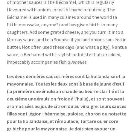
of mother sauces is the Béchamel, which is regularly
flavoured with onions, or with thyme or nutmeg. The
Béchamel is used in many cuisines around the world (a
little moussaka, anyone?) and has given birth to many
daughters. Add some grated cheese, and you turn it into a
Mornay sauce, and to a Soubise if you add onions sautéed in
butter. Not often used these days (and what a pity), Nantua
sauce, a Béchamel with crayfish or lobster butter added,
impeccably accompanies fish
quenelles
.
Les deux dernières sauces mères sont la hollandaise et la
mayonnaise. Toutes les deux sont à base de jaune d’œuf
(la première une émulsion chaude au beurre clarifié et la
deuxième une émulsion froide à l’huile), et sont souvent
aromatisées au jus de citron ou au vinaigre. Leurs sauces
filles sont légion : béarnaise, paloise, choron ou noisette
pour la hollandaise, et rémoulade, tartare ou encore
gribiche pour la mayonnaise. Je dois bien avouer un