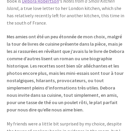
book is
Debora Robertson
‘s
Notes from a Small Kitchen
Island
, a true love letter to her London kitchen, which she
has relatively recently left for another kitchen, this time in
the south of France.
Mes amies ont été un peu étonnée de mon choix, malgré
la tour de livres de cuisine présente dans la pièce, mais je
les ai rassurées en révélant que j’avais lu le livre de Debora
comme d’autres lisent un roman ou une biographie
historique. Les recettes sont bien sûr alléchantes et les
photos encore plus, mais les mini-essais sont tour à tour
nostalgiques, hilarants, provocateurs, ou tout
simplement pleins d’informations très utiles. Debora
nous invite dans sa cuisine, tout simplement, en amis,
pour une tasse de thé ou un poulet rôti, le plat parfait
pour nous dire qu’elle nous aime bien.
My friends were a little bit surprised by my choice, despite
the tower of cookery books in evidence in the room, but I