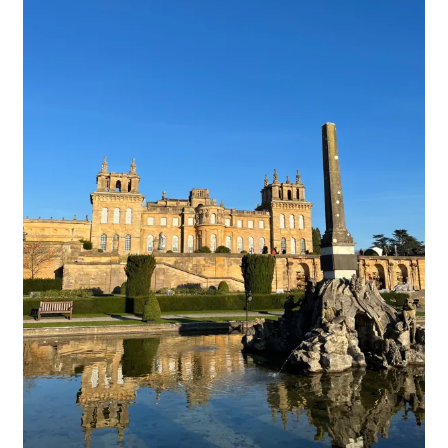
Links
My Account
Privacy Policy
Privacy Tools
Private Tuition
Shop
Terms and Conditions
Categories