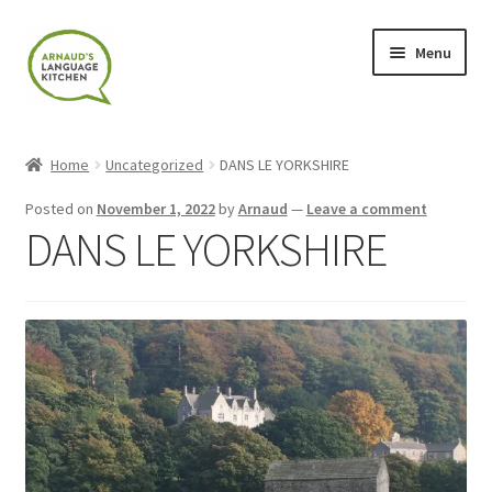
Skip
Skip
Menu
to
to
navigation
content
Home
Home
Uncategorized
DANS LE YORKSHIRE
About
Posted on
November 1, 2022
by
Arnaud
—
Leave a comment
DANS LE YORKSHIRE
Blog
Cart
Checkout
Contact
Contact Me