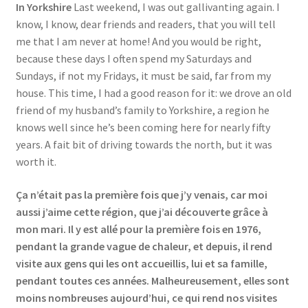
In Yorkshire
Last weekend, I was out gallivanting again. I
Events
know, I know, dear friends and readers, that you will tell
me that I am never at home! And you would be right,
Locations
because these days I often spend my Saturdays and
Sundays, if not my Fridays, it must be said, far from my
My Bookings
house. This time, I had a good reason for it: we drove an old
friend of my husband’s family to Yorkshire, a region he
Private
knows well since he’s been coming here for nearly fifty
years. A fait bit of driving towards the north, but it was
worth it.
Ça n’était pas la première fois que j’y venais, car moi
aussi j’aime cette région, que j’ai découverte grâce à
mon mari. Il y est allé pour la première fois en 1976,
pendant la grande vague de chaleur, et depuis, il rend
visite aux gens qui les ont accueillis, lui et sa famille,
pendant toutes ces années. Malheureusement, elles sont
moins nombreuses aujourd’hui, ce qui rend nos visites