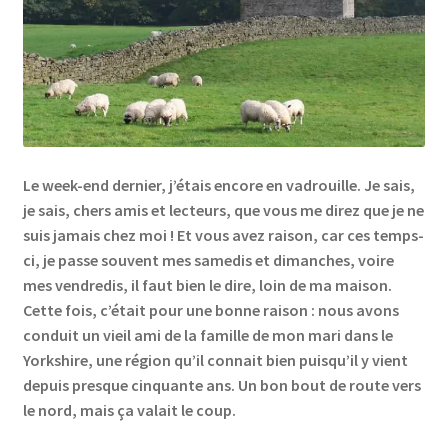
Links
My Account
Privacy Policy
Le week-end dernier, j’étais encore en vadrouille. Je sais,
Privacy Tools
je sais, chers amis et lecteurs, que vous me direz que je ne
suis jamais chez moi ! Et vous avez raison, car ces temps-
Private Tuition
ci, je passe souvent mes samedis et dimanches, voire
mes vendredis, il faut bien le dire, loin de ma maison.
Shop
Cette fois, c’était pour une bonne raison : nous avons
conduit un vieil ami de la famille de mon mari dans le
Yorkshire, une région qu’il connait bien puisqu’il y vient
Terms and Conditions
depuis presque cinquante ans. Un bon bout de route vers
le nord, mais ça valait le coup.
Categories