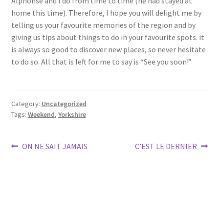
Alphonse and I do from time to time (he had stayed at
home this time). Therefore, I hope you will delight me by
telling us your favourite memories of the region and by
giving us tips about things to do in your favourite spots. it
is always so good to discover new places, so never hesitate
to do so. All that is left for me to say is “See you soon!”
Category:
Uncategorized
Tags:
Weekend
,
Yorkshire
Post
Previous
Next
ON NE SAIT JAMAIS
C’EST LE DERNIER
post:
post:
navigation