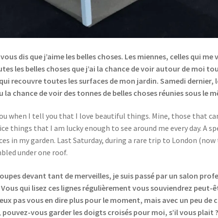
 vous dis que j’aime les belles choses. Les miennes, celles qui m
tes les belles choses que j’ai la chance de voir autour de moi tous
re qui recouvre toutes les surfaces de mon jardin. Samedi dernier,
eu la chance de voir des tonnes de belles choses réunies sous le 
 you when I tell you that I love beautiful things. Mine, those th
nice things that I am lucky enough to see around me every day. A sp
es in my garden. Last Saturday, during a rare trip to London (now th
bled under one roof.
upes devant tant de merveilles, je suis passé par un salon profe
 Vous qui lisez ces lignes régulièrement vous souviendrez peut-ê
veux pas vous en dire plus pour le moment, mais avec un peu de ch
 pouvez-vous garder les doigts croisés pour moi, s’il vous plait 