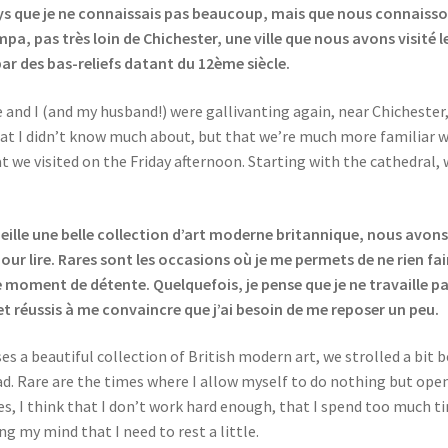
 pays que je ne connaissais pas beaucoup, mais que nous connai
mpa, pas très loin de Chichester, une ville que nous avons visit
par des bas-reliefs datant du 12ème siècle.
and I (and my husband!) were gallivanting again, near Chichester,
that I didn’t know much about, but that we’re much more familiar w
t we visited on the Friday afternoon. Starting with the cathedral
ueille une belle collection d’art moderne britannique, nous avon
pour lire. Rares sont les occasions où je me permets de ne rien fa
e moment de détente. Quelquefois, je pense que je ne travaille p
 et réussis à me convaincre que j’ai besoin de me reposer un peu.
es a beautiful collection of British modern art, we strolled a bit 
ad. Rare are the times where I allow myself to do nothing but open a
 I think that I don’t work hard enough, that I spend too much ti
ng my mind that I need to rest a little.