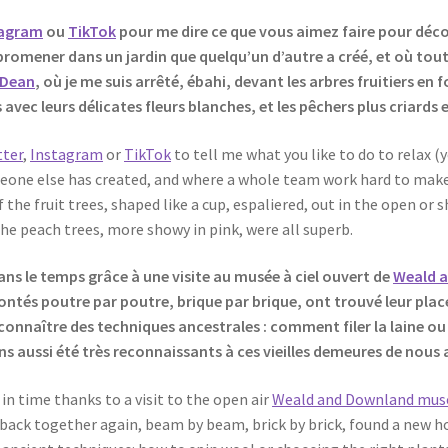
tagram
ou
TikTok
pour me dire ce que vous aimez faire pour déco
romener dans un jardin que quelqu’un d’autre a créé, et où toute u
 Dean
, où je me suis arrêté, ébahi, devant les arbres fruitiers en 
rs avec leurs délicates fleurs blanches, et les pêchers plus criard
tter
,
Instagram
or
TikTok
to tell me what you like to do to relax (
meone else has created, and where a whole team work hard to make b
 the fruit trees, shaped like a cup, espaliered, out in the open or 
the peach trees, more showy in pink, were all superb.
s le temps grâce à une visite au musée à ciel ouvert de
Weald 
ntés poutre par poutre, brique par brique, ont trouvé leur place e
onnaître des techniques ancestrales : comment filer la laine ou 
ns aussi été très reconnaissants à ces vieilles demeures de nous
in time thanks to a visit to the open air
Weald and Downland mu
back together again, beam by beam, brick by brick, found a new h