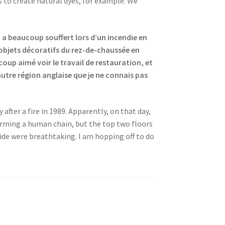
 to create natural dyes, for example. We
a beaucoup souffert lors d’un incendie en
s objets décoratifs du rez-de-chaussée en
up aimé voir le travail de restauration, et
autre région anglaise que je ne connais pas
fter a fire in 1989. Apparently, on that day,
forming a human chain, but the top two floors
side were breathtaking. I am hopping off to do