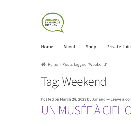
Skip
Skip
to
to
navigation
content
Home
About
Shop
Private Tuit
Home
About
Blog
Cart
Checkout
Contact
Con
Home
Posts tagged “Weekend”
Tag:
Weekend
Shop
Terms and Conditions
Categories
Even
Posted on
March 28, 2023
by
Arnaud
—
Leave a c
UN MUSÉE À CIEL 