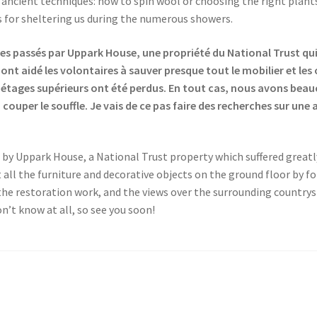
ncient techniques: how to spin wool or choosing the right plants
gs for sheltering us during the numerous showers.
 passés par Uppark House, une propriété du National Trust qui 
 ont aidé les volontaires à sauver presque tout le mobilier et le
tages supérieurs ont été perdus. En tout cas, nous avons beauco
couper le souffle. Je vais de ce pas faire des recherches sur une 
 Uppark House, a National Trust property which suffered greatly a
 all the furniture and decorative objects on the ground floor by 
g the restoration work, and the views over the surrounding country
n’t know at all, so see you soon!