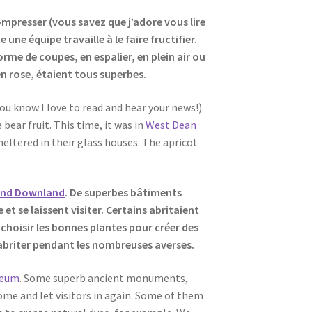
mpresser (vous savez que j’adore vous lire
ne équipe travaille à le faire fructifier.
forme de coupes, en espalier, en plein air ou
s en rose, étaient tous superbes.
you know I love to read and hear your news!).
ear fruit. This time, it was in
West Dean
sheltered in their glass houses. The apricot
and Downland
. De superbes bâtiments
t se laissent visiter. Certains abritaient
choisir les bonnes plantes pour créer des
 abriter pendant les nombreuses averses.
seum
. Some superb ancient monuments,
ome and let visitors in again. Some of them