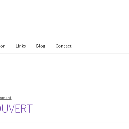
ion
Links
Blog
Contact
tact Me
Links
My Account
Privacy Policy
Privacy Tools
Private Tui
ts
Locations
My Bookings
Private
omment
OUVERT