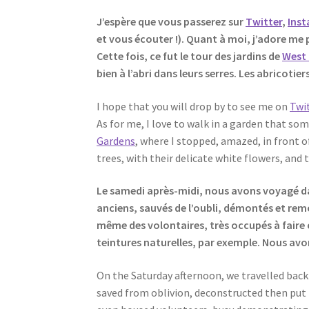
J’espère que vous passerez sur
Twitter
,
Ins
et vous écouter !). Quant à moi, j’adore me p
Cette fois, ce fut le tour des jardins de
West
bien à l’abri dans leurs serres. Les abricotie
I hope that you will drop by to see me on
Twi
As for me, I love to walk in a garden that so
Gardens
, where I stopped, amazed, in front of
trees, with their delicate white flowers, and 
Le samedi après-midi, nous avons voyagé dan
anciens, sauvés de l’oubli, démontés et remo
même des volontaires, très occupés à faire c
teintures naturelles, par exemple. Nous avo
On the Saturday afternoon, we travelled back 
saved from oblivion, deconstructed then put 