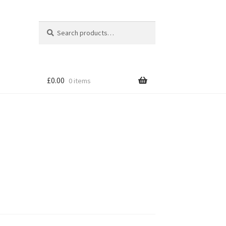
Search
Search
for:
£
0.00
0 items
tion