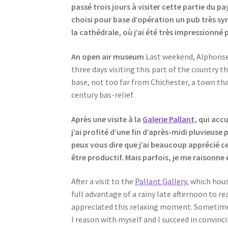
passé trois jours à visiter cette partie du
choisi pour base d’opération un pub très sy
la cathédrale, où j’ai été très impressionné 
An open air museum
Last weekend, Alphonse 
three days visiting this part of the country 
base, not too far from Chichester, a town tha
century bas-relief.
Après une visite à la
Galerie Pallant
, qui acc
j’ai profité d’une fin d’après-midi pluvieuse 
peux vous dire que j’ai beaucoup apprécié c
être productif. Mais parfois, je me raisonne
After a visit to the
Pallant Gallery
, which hous
full advantage of a rainy late afternoon to re
appreciated this relaxing moment. Sometimes,
I reason with myself and I succeed in convinci