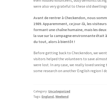
even housed volunteers, busy demonstrating a
were also very grateful to these old dwellin
Avant de rentrer à Checkendon, nous sommes
1989. Apparemment, ce jour-là, les visiteurs
formant une chaîne humaine, mais les deux é
la vue sur la campagne environnante était à 
du tout, alors à bientôt !
Before getting back to Checkendon, we went by
visitors helped the volunteers to save almost
were lost. In any case, we really loved seein
some research on another English region I do
Category:
Uncategorized
Tags:
England
,
Weekend