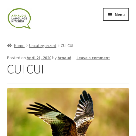
Skip
Skip
Menu
to
to
navigation
content
Home
Home
Uncategorized
CUI CUI
About
Posted on
April 21, 2020
by
Arnaud
—
Leave a comment
CUI CUI
Blog
Cart
Checkout
Contact
Contact Me