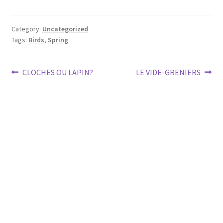
Category:
Uncategorized
Tags:
Birds
,
Spring
Post
Previous
Next
CLOCHES OU LAPIN?
LE VIDE-GRENIERS
post:
post:
navigation