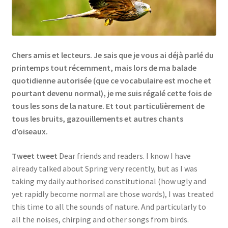
Links
My Account
Chers amis et lecteurs. Je sais que je vous ai déjà parlé du
printemps tout récemment, mais lors de ma balade
Privacy Policy
quotidienne autorisée (que ce vocabulaire est moche et
pourtant devenu normal), je me suis régalé cette fois de
Privacy Tools
tous les sons de la nature. Et tout particulièrement de
tous les bruits, gazouillements et autres chants
Private Tuition
d’oiseaux.
Tweet tweet
Dear friends and readers. I know I have
Shop
already talked about Spring very recently, but as I was
taking my daily authorised constitutional (how ugly and
Terms and Conditions
yet rapidly become normal are those words), I was treated
this time to all the sounds of nature. And particularly to
Categories
all the noises, chirping and other songs from birds.