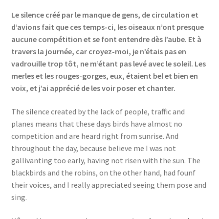
Events
Le silence créé par le manque de gens, de circulation et
d’avions fait que ces temps-ci, les oiseaux n’ont presque
Locations
aucune compétition et se font entendre dès l’aube. Et à
travers la journée, car croyez-moi, je n’étais pas en
My Bookings
vadrouille trop tôt, ne m’étant pas levé avec le soleil. Les
merles et les rouges-gorges, eux, étaient bel et bien en
Private
voix, et j’ai apprécié de les voir poser et chanter.
The silence created by the lack of people, traffic and
planes means that these days birds have almost no
competition and are heard right from sunrise. And
throughout the day, because believe me I was not
gallivanting too early, having not risen with the sun. The
blackbirds and the robins, on the other hand, had founf
their voices, and I really appreciated seeing them pose and
sing.