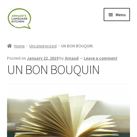
Skip
Skip
Menu
to
to
navigation
content
Home
Home
Uncategorized
UN BON BOUQUIN
About
Posted on
January 22, 2019
by
Arnaud
—
Leave a comment
UN BON BOUQUIN
Blog
Cart
Checkout
Contact
Contact Me