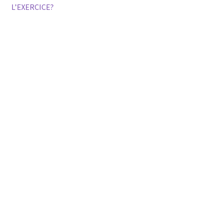
post:
post:
L’EXERCICE?
navigation