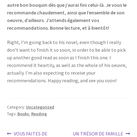
autre bon bouquin dès que j’aurai fini celui-là. Je vous le
recommande chaudement, ainsi que l’ensemble de son
oeuvre, d’ailleurs. J’attends également vos
recommandations. Bonne lecture, et à bientôt!
Right, I’m going back to his novel, even though I really
don’t want to finish it so soon, in order to be able to pick
up another good read as soon as I finish this one. I
recommend it heartily, as well as the whole of his oeuvre,
actually. I’m also expecting to receive your
recommendations. Happy reading, and see you soon!
Category:
Uncategorized
Tags:
Books
,
Reading
Post
Previous
Next
VOUS FAITES DE
UN TRÉSOR DE FAMILLE