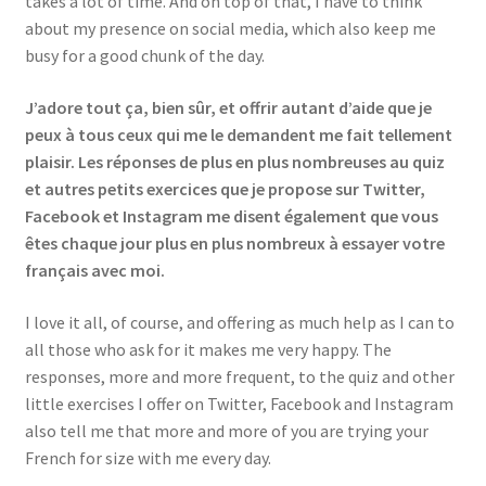
takes a lot of time. And on top of that, I have to think
Events
about my presence on social media, which also keep me
busy for a good chunk of the day.
Locations
J’adore tout ça, bien sûr, et offrir autant d’aide que je
peux à tous ceux qui me le demandent me fait tellement
My Bookings
plaisir. Les réponses de plus en plus nombreuses au quiz
et autres petits exercices que je propose sur Twitter,
Private
Facebook et Instagram me disent également que vous
êtes chaque jour plus en plus nombreux à essayer votre
français avec moi.
I love it all, of course, and offering as much help as I can to
all those who ask for it makes me very happy. The
responses, more and more frequent, to the quiz and other
little exercises I offer on Twitter, Facebook and Instagram
also tell me that more and more of you are trying your
French for size with me every day.