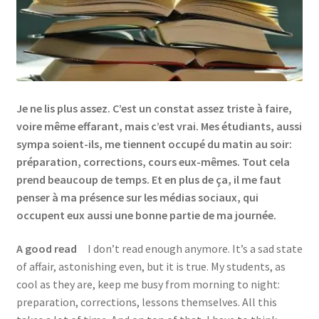
Links
My Account
Privacy Policy
Je ne lis plus assez. C’est un constat assez triste à faire,
voire même effarant, mais c’est vrai. Mes étudiants, aussi
sympa soient-ils, me tiennent occupé du matin au soir:
Privacy Tools
préparation, corrections, cours eux-mêmes. Tout cela
prend beaucoup de temps. Et en plus de ça, il me faut
Private Tuition
penser à ma présence sur les médias sociaux, qui
occupent eux aussi une bonne partie de ma journée.
Shop
A good read
I don’t read enough anymore. It’s a sad state
Terms and Conditions
of affair, astonishing even, but it is true. My students, as
cool as they are, keep me busy from morning to night:
Categories
preparation, corrections, lessons themselves. All this