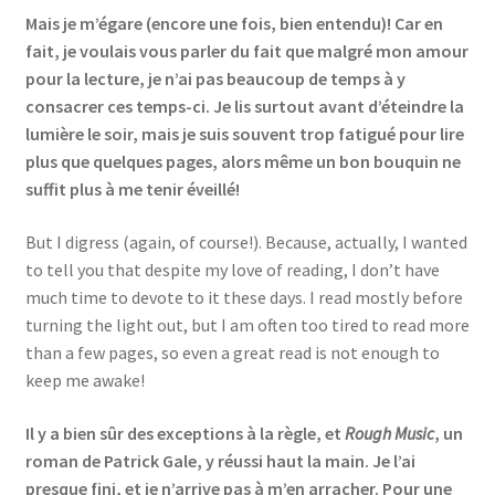
Mais je m’égare (encore une fois, bien entendu)! Car en
fait, je voulais vous parler du fait que malgré mon amour
pour la lecture, je n’ai pas beaucoup de temps à y
consacrer ces temps-ci. Je lis surtout avant d’éteindre la
lumière le soir, mais je suis souvent trop fatigué pour lire
plus que quelques pages, alors même un bon bouquin ne
suffit plus à me tenir éveillé!
But I digress (again, of course!). Because, actually, I wanted
to tell you that despite my love of reading, I don’t have
much time to devote to it these days. I read mostly before
turning the light out, but I am often too tired to read more
than a few pages, so even a great read is not enough to
keep me awake!
Il y a bien sûr des exceptions à la règle, et
Rough Music
, un
roman de Patrick Gale, y réussi haut la main. Je l’ai
presque fini, et je n’arrive pas à m’en arracher. Pour une