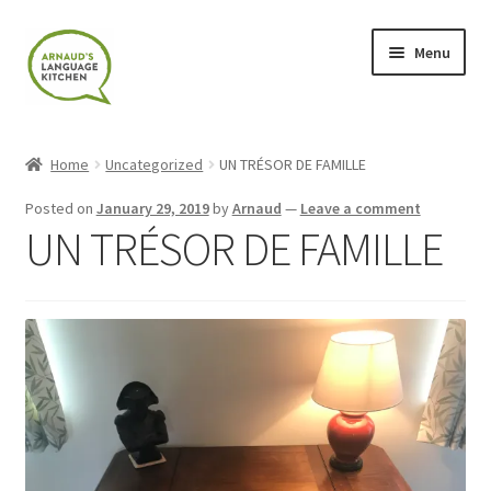
Skip
Skip
Menu
to
to
navigation
content
Home
Home
Uncategorized
UN TRÉSOR DE FAMILLE
About
Posted on
January 29, 2019
by
Arnaud
—
Leave a comment
UN TRÉSOR DE FAMILLE
Blog
Cart
Checkout
Contact
Contact Me