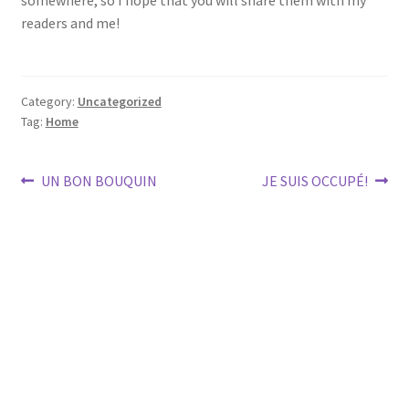
readers and me!
Category:
Uncategorized
Tag:
Home
Post
Previous
Next
UN BON BOUQUIN
JE SUIS OCCUPÉ!
post:
post:
navigation