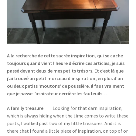
Links
My Account
Privacy Policy
A la recherche de cette sacrée inspiration, qui se cache
Privacy Tools
toujours quand vient l’heure d’écrire ces articles, je suis
passé devant deux de mes petits trésors. Et c’est là que
Private Tuition
j’ai trouvé un petit morceau d’inspiration, en plus d’un
ou deux petits ‘moutons’ de poussière. Il faut vraiment
que je passe l’aspirateur derrière les fauteuils…
Shop
A family treasure
Looking for that darn inspiration,
Terms and Conditions
which is always hiding when the time comes to write these
posts, I walked past two of my little treasures. And it is
Categories
there that I found a little piece of inspiration, on top of or