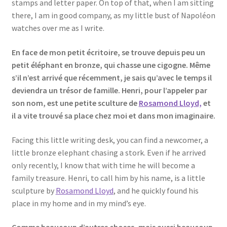
stamps and letter paper. On top of that, when I am sitting
there, I am in good company, as my little bust of Napoléon
watches over me as I write.
En face de mon petit écritoire, se trouve depuis peu un
petit éléphant en bronze, qui chasse une cigogne. Même
s’il n’est arrivé que récemment, je sais qu’avec le temps il
deviendra un trésor de famille. Henri, pour l’appeler par
son nom, est une petite sculture de
Rosamond Lloyd,
et
il a vite trouvé sa place chez moi et dans mon imaginaire.
Facing this little writing desk, you can find a newcomer, a
little bronze elephant chasing a stork. Even if he arrived
only recently, I know that with time he will become a
family treasure. Henri, to call him by his name, is a little
sculpture by
Rosamond Lloyd
, and he quickly found his
place in my home and in my mind’s eye.