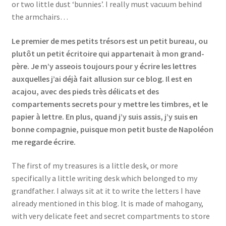
or two little dust ‘bunnies’. I really must vacuum behind
Events
the armchairs…
Locations
Le premier de mes petits trésors est un petit bureau, ou
plutôt un petit écritoire qui appartenait à mon grand-
My Bookings
père. Je m’y asseois toujours pour y écrire les lettres
auxquelles j’ai déjà fait allusion sur ce blog. Il est en
Private
acajou, avec des pieds très délicats et des
compartements secrets pour y mettre les timbres, et le
papier à lettre. En plus, quand j’y suis assis, j’y suis en
bonne compagnie, puisque mon petit buste de Napoléon
me regarde écrire.
The first of my treasures is a little desk, or more
specifically a little writing desk which belonged to my
grandfather. I always sit at it to write the letters I have
already mentioned in this blog. It is made of mahogany,
with very delicate feet and secret compartments to store