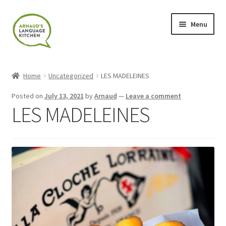
Skip
Skip
Menu
to
to
navigation
content
Home
Home
Uncategorized
LES MADELEINES
About
Posted on
July 13, 2021
by
Arnaud
—
Leave a comment
LES MADELEINES
Blog
Cart
Checkout
Contact
Contact Me