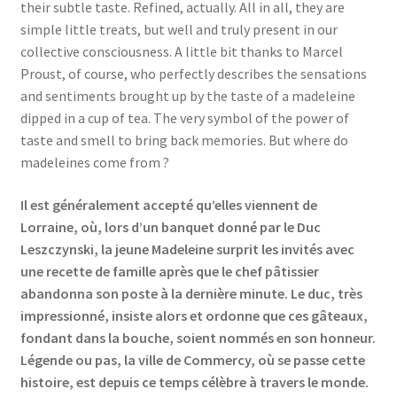
their subtle taste. Refined, actually. All in all, they are
Events
simple little treats, but well and truly present in our
collective consciousness. A little bit thanks to Marcel
Locations
Proust, of course, who perfectly describes the sensations
and sentiments brought up by the taste of a madeleine
My Bookings
dipped in a cup of tea. The very symbol of the power of
taste and smell to bring back memories. But where do
Private
madeleines come from ?
Il est généralement accepté qu’elles viennent de
Lorraine, où, lors d’un banquet donné par le Duc
Leszczynski, la jeune Madeleine surprit les invités avec
une recette de famille après que le chef pâtissier
abandonna son poste à la dernière minute. Le duc, très
impressionné, insiste alors et ordonne que ces gâteaux,
fondant dans la bouche, soient nommés en son honneur.
Légende ou pas, la ville de Commercy, où se passe cette
histoire, est depuis ce temps célèbre à travers le monde.