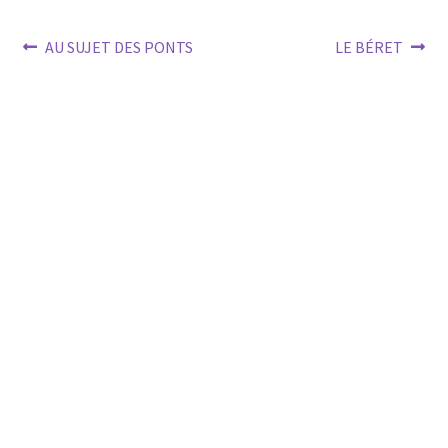
Post
Previous
Next
AU SUJET DES PONTS
LE BÉRET
post:
post:
navigation