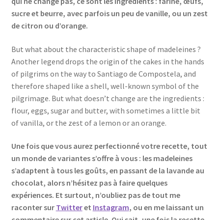
qui ne change pas, ce sont les ingrédients : farine, œufs,
sucre et beurre, avec parfois un peu de vanille, ou un zest
de citron ou d’orange.
But what about the characteristic shape of madeleines ?
Another legend drops the origin of the cakes in the hands
of pilgrims on the way to Santiago de Compostela, and
therefore shaped like a shell, well-known symbol of the
pilgrimage. But what doesn’t change are the ingredients :
flour, eggs, sugar and butter, with sometimes a little bit
of vanilla, or the zest of a lemon or an orange.
Une fois que vous aurez perfectionné votre recette, tout
un monde de variantes s’offre à vous : les madeleines
s’adaptent à tous les goûts, en passant de la lavande au
chocolat, alors n’hésitez pas à faire quelques
expériences. Et surtout, n’oubliez pas de tout me
raconter sur
Twitter
et
Instagram
, ou en me laissant un
commentaire sur cet article. Qui sait, une fois la recette