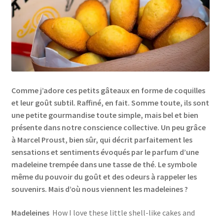
Links
My Account
Privacy Policy
Comme j’adore ces petits gâteaux en forme de coquilles
Privacy Tools
et leur goût subtil. Raffiné, en fait. Somme toute, ils sont
une petite gourmandise toute simple, mais bel et bien
Private Tuition
présente dans notre conscience collective. Un peu grâce
à Marcel Proust, bien sûr, qui décrit parfaitement les
sensations et sentiments évoqués par le parfum d’une
Shop
madeleine trempée dans une tasse de thé. Le symbole
même du pouvoir du goût et des odeurs à rappeler les
Terms and Conditions
souvenirs. Mais d’où nous viennent les madeleines ?
Categories
Madeleines
How I love these little shell-like cakes and