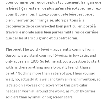
pour commencer : quoi de plus typiquement français que
Events
le béret ? Ça n’est rien de plus qu’un stéréotype, me direz-
vous. Et bien non, figurez-vous que le béret est bel et
Locations
bien une invention française, alors partons à la
découverte de ce couvre-chef bien particulier, porté à
My Bookings
travers le monde aussi bien par les militaires de carrière
que par les stars du grand et du petit écran.
Private
The beret
The word «
béret
», apparently coming from
Gascony, is a distant cousin of
birretum
in low Latin, and
only appears in 1835. So let me ask you a question to start
with : is there anything more typically French than a
beret ? Nothing more than a stereotype, I hear you say.
Well, no, actually, it is well and truly a French invention, so
let’s go on a voyage of discovery for this particular
headgear, worn all around the world, as much by carrier
soldiers than by small or big screen stars.