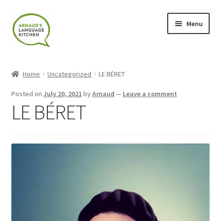
Skip
Skip
Menu
to
to
navigation
content
Home
Home
Uncategorized
LE BÉRET
About
Posted on
July 20, 2021
by
Arnaud
—
Leave a comment
LE BÉRET
Blog
Cart
Checkout
Contact
Contact Me