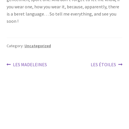
you wear one, how you wear it, because, apparently, there
is a beret language… So tell me everything, and see you
soon !
Category:
Uncategorized
Post
Previous
Next
LES MADELEINES
LES ÉTOILES
post:
post:
navigation