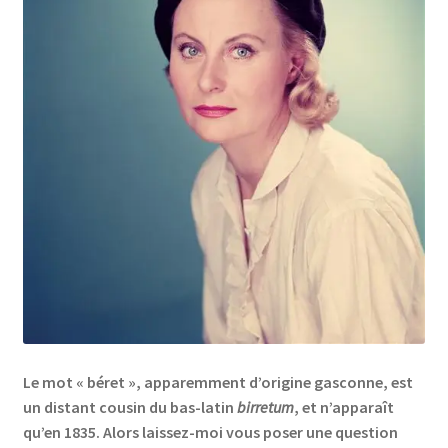
Links
My Account
Privacy Policy
Privacy Tools
Private Tuition
Shop
Terms and Conditions
Le mot « béret », apparemment d’origine gasconne, est
un distant cousin du bas-latin
birretum
, et n’apparaît
Categories
qu’en 1835. Alors laissez-moi vous poser une question