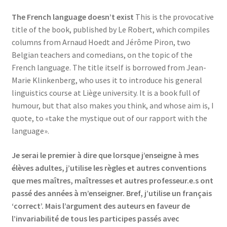
Events
The French language doesn’t exist
This is the provocative
title of the book, published by Le Robert, which compiles
Locations
columns from Arnaud Hoedt and Jérôme Piron, two
Belgian teachers and comedians, on the topic of the
My Bookings
French language. The title itself is borrowed from Jean-
Marie Klinkenberg, who uses it to introduce his general
Private
linguistics course at Liège university. It is a book full of
humour, but that also makes you think, and whose aim is, I
quote, to «take the mystique out of our rapport with the
language».
Je serai le premier à dire que lorsque j’enseigne à mes
élèves adultes, j’utilise les règles et autres conventions
que mes maîtres, maîtresses et autres professeur.e.s ont
passé des années à m’enseigner. Bref, j’utilise un français
‘correct’. Mais l’argument des auteurs en faveur de
l’invariabilité de tous les participes passés avec