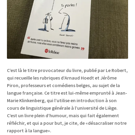
Links
My Account
Privacy Policy
Privacy Tools
C’est là le titre provocateur du livre, publié par Le Robert,
Private Tuition
qui recueille les rubriques d’Arnaud Hoedt et Jérôme
Piron, professeurs et comédiens belges, au sujet de la
langue française. Ce titre est lui-même emprunté à Jean-
Shop
Marie Klinkenberg, qui l’utilise en introduction à son
cours de linguistique générale à l’université de Liège.
Terms and Conditions
C’est un livre plein d’humour, mais qui fait également
réfléchir, et qui a pour but, je cite, de «désacraliser notre
Categories
rapport à la langue».