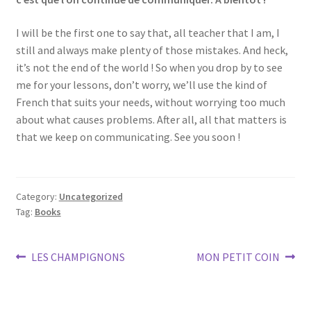
I will be the first one to say that, all teacher that I am, I
still and always make plenty of those mistakes. And heck,
it’s not the end of the world ! So when you drop by to see
me for your lessons, don’t worry, we’ll use the kind of
French that suits your needs, without worrying too much
about what causes problems. After all, all that matters is
that we keep on communicating. See you soon !
Category:
Uncategorized
Tag:
Books
Post
Previous
Next
LES CHAMPIGNONS
MON PETIT COIN
post:
post:
navigation