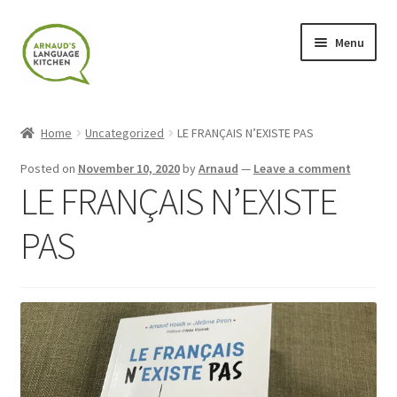
Skip
Skip
Menu
to
to
navigation
content
Home
Home
Uncategorized
LE FRANÇAIS N’EXISTE PAS
About
Posted on
November 10, 2020
by
Arnaud
—
Leave a comment
LE FRANÇAIS N’EXISTE
Blog
PAS
Cart
Checkout
Contact
Contact Me