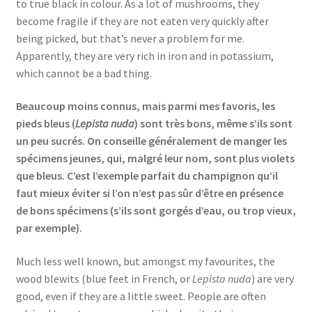
to true black in colour. As a lot of mushrooms, they
become fragile if they are not eaten very quickly after
being picked, but that’s never a problem for me.
Apparently, they are very rich in iron and in potassium,
which cannot be a bad thing.
Beaucoup moins connus, mais parmi mes favoris, les
pieds bleus (
Lepista nuda
) sont très bons, même s’ils sont
un peu sucrés. On conseille généralement de manger les
spécimens jeunes, qui, malgré leur nom, sont plus violets
que bleus. C’est l’exemple parfait du champignon qu’il
faut mieux éviter si l’on n’est pas sûr d’être en présence
de bons spécimens (s’ils sont gorgés d’eau, ou trop vieux,
par exemple).
Much less well known, but amongst my favourites, the
wood blewits (blue feet in French, or
Lepista nuda
) are very
good, even if they are a little sweet. People are often