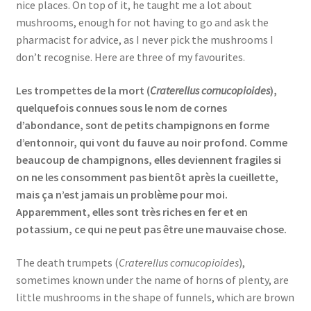
nice places. On top of it, he taught me a lot about
Events
mushrooms, enough for not having to go and ask the
pharmacist for advice, as I never pick the mushrooms I
Locations
don’t recognise. Here are three of my favourites.
My Bookings
Les trompettes de la mort (
Craterellus cornucopioides
),
quelquefois connues sous le nom de cornes
Private
d’abondance, sont de petits champignons en forme
d’entonnoir, qui vont du fauve au noir profond. Comme
beaucoup de champignons, elles deviennent fragiles si
on ne les consomment pas bientôt après la cueillette,
mais ça n’est jamais un problème pour moi.
Apparemment, elles sont très riches en fer et en
potassium, ce qui ne peut pas être une mauvaise chose.
The death trumpets (
Craterellus cornucopioides
),
sometimes known under the name of horns of plenty, are
little mushrooms in the shape of funnels, which are brown