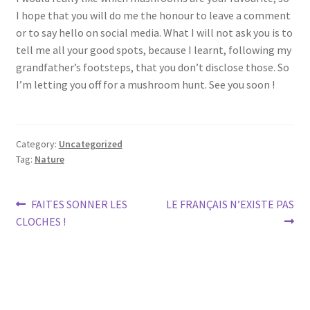
I hope that you will do me the honour to leave a comment
or to say hello on social media. What I will not ask you is to
tell me all your good spots, because I learnt, following my
grandfather’s footsteps, that you don’t disclose those. So
I’m letting you off for a mushroom hunt. See you soon !
Category:
Uncategorized
Tag:
Nature
Post
Previous
Next
FAITES SONNER LES
LE FRANÇAIS N’EXISTE PAS
post:
post:
CLOCHES !
navigation