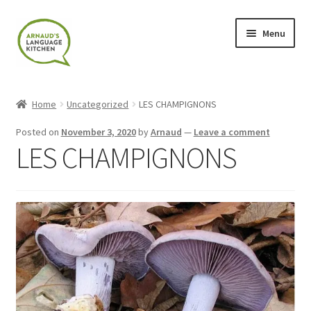
Skip
Skip
Menu
to
to
navigation
content
Home
Home
Uncategorized
LES CHAMPIGNONS
About
Posted on
November 3, 2020
by
Arnaud
—
Leave a comment
LES CHAMPIGNONS
Blog
Cart
Checkout
Contact
Contact Me