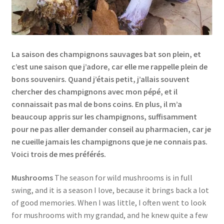
Links
My Account
La saison des champignons sauvages bat son plein, et
c’est une saison que j’adore, car elle me rappelle plein de
Privacy Policy
bons souvenirs. Quand j’étais petit, j’allais souvent
chercher des champignons avec mon pépé, et il
Privacy Tools
connaissait pas mal de bons coins. En plus, il m’a
beaucoup appris sur les champignons, suffisamment
Private Tuition
pour ne pas aller demander conseil au pharmacien, car je
ne cueille jamais les champignons que je ne connais pas.
Voici trois de mes préférés.
Shop
Mushrooms
The season for wild mushrooms is in full
Terms and Conditions
swing, and it is a season I love, because it brings back a lot
of good memories. When I was little, I often went to look
Categories
for mushrooms with my grandad, and he knew quite a few