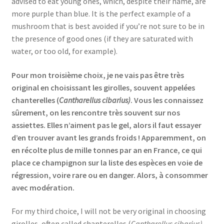
advised to eat young ones, which, despite their name, are
more purple than blue. It is the perfect example of a
mushroom that is best avoided if you’re not sure to be in
the presence of good ones (if they are saturated with
water, or too old, for example).
Pour mon troisième choix, je ne vais pas être très
original en choisissant les girolles, souvent appelées
chanterelles (
Cantharellus cibarius)
. Vous les connaissez
sûrement, on les rencontre très souvent sur nos
assiettes. Elles n’aiment pas le gel, alors il faut essayer
d’en trouver avant les grands froids ! Apparemment, on
en récolte plus de mille tonnes par an en France, ce qui
place ce champignon sur la liste des espèces en voie de
régression, voire rare ou en danger. Alors, à consommer
avec modération.
For my third choice, I will not be very original in choosing
girolles, often called chanterelles (
Cantharellus cibarius)
.