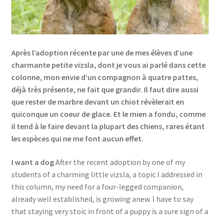
Links
My Account
Après l’adoption récente par une de mes élèves d’une
charmante petite vizsla, dont je vous ai parlé dans cette
Privacy Policy
colonne, mon envie d’un compagnon à quatre pattes,
déjà très présente, ne fait que grandir. Il faut dire aussi
Privacy Tools
que rester de marbre devant un chiot révèlerait en
quiconque un coeur de glace. Et le mien a fondu, comme
Private Tuition
il tend à le faire devant la plupart des chiens, rares étant
les espèces qui ne me font aucun effet.
Shop
I want a dog
After the recent adoption by one of my
students of a charming little vizsla, a topic I addressed in
Terms and Conditions
this column, my need for a four-legged companion,
already well established, is growing anew. I have to say
Categories
that staying very stoic in front of a puppy is a sure sign of a