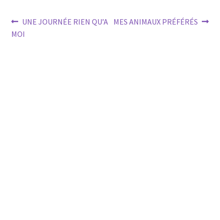
Post
Previous
Next
UNE JOURNÉE RIEN QU’A
MES ANIMAUX PRÉFÉRÉS
post:
post:
MOI
navigation