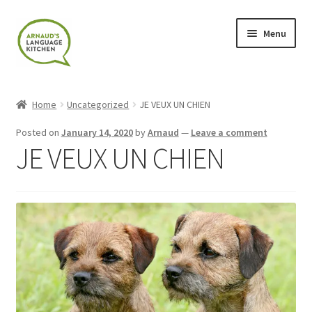
Skip
Skip
Menu
to
to
navigation
content
Home
Home
Uncategorized
JE VEUX UN CHIEN
About
Posted on
January 14, 2020
by
Arnaud
—
Leave a comment
JE VEUX UN CHIEN
Blog
Cart
Checkout
Contact
Contact Me