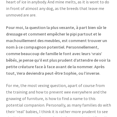
heart of ice in anybody. And mine melts, as it is wont to do
Events
in front of almost any dog, as the breeds that leave me
unmoved are are.
Locations
Pour moi, la question la plus vexante, à part bien sûr le
My Bookings
dressage et comment empêcher le pipi partout et le
machouillement des meubles, est comment trouver un
nom à ce compagnon potentiel. Personnellement,
Private
comme beaucoup de famille le font avec leurs ‘vrais’
bébés, je pense qu’il est plus prudent d’attendre de voir la
petite créature face à face avant de la nommer. Après
tout, Vera deviendra peut-être Sophie, ou l’inverse.
For me, the most vexing question, apart of course from
the training and how to prevent wee everywhere and the
gnawing of furniture, is how to find a name to this
potential companion. Personally, as many families do with
their ‘real’ babies, I think it is rather more prudent to see