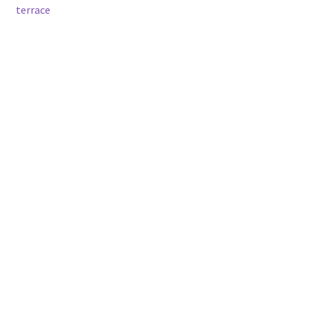
post:
post:
terrace
navigation