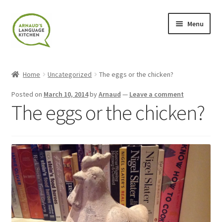
Skip
Skip
Menu
to
to
navigation
content
Home
Home
Uncategorized
The eggs or the chicken?
About
Posted on
March 10, 2014
by
Arnaud
—
Leave a comment
The eggs or the chicken?
Blog
Cart
Checkout
Contact
Contact Me