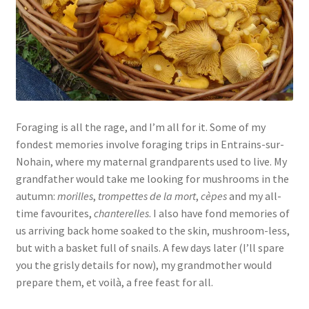
Links
My Account
Privacy Policy
Foraging is all the rage, and I’m all for it. Some of my
Privacy Tools
fondest memories involve foraging trips in Entrains-sur-
Nohain, where my maternal grandparents used to live. My
Private Tuition
grandfather would take me looking for mushrooms in the
autumn:
morilles
,
trompettes
de la mort
,
cèpes
and my all-
time favourites,
chanterelles
. I also have fond memories of
Shop
us arriving back home soaked to the skin, mushroom-less,
but with a basket full of snails. A few days later (I’ll spare
Terms and Conditions
you the grisly details for now), my grandmother would
prepare them, et voilà, a free feast for all.
Categories