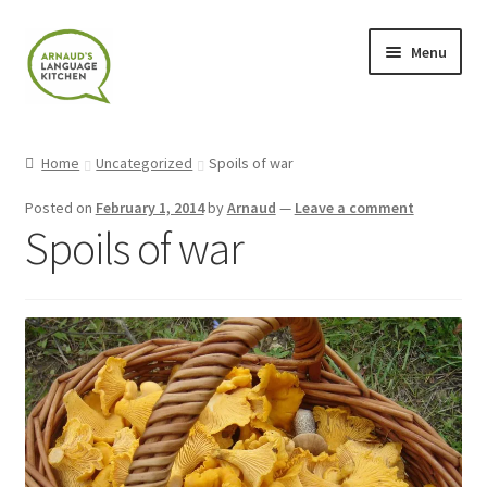
Skip
Skip
Menu
to
to
navigation
content
Home
Home
Uncategorized
Spoils of war
About
Posted on
February 1, 2014
by
Arnaud
—
Leave a comment
Spoils of war
Blog
Cart
Checkout
Contact
Contact Me