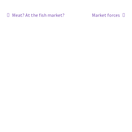
Post
Previous
Next
Meat? At the fish market?
Market forces
post:
post:
navigation