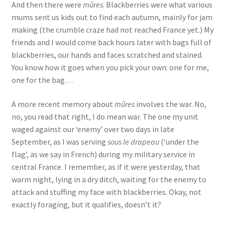
And then there were
mûres
. Blackberries were what various
Events
mums sent us kids out to find each autumn, mainly for jam
making (the crumble craze had not reached France yet.) My
Locations
friends and I would come back hours later with bags full of
blackberries, our hands and faces scratched and stained.
My Bookings
You know how it goes when you pick your own: one for me,
one for the bag…
Private
A more recent memory about
mûres
involves the war. No,
no, you read that right, I do mean war. The one my unit
waged against our ‘enemy’ over two days in late
September, as I was serving
sous le drapeau
(‘under the
flag’, as we say in French) during my military service in
central France. I remember, as if it were yesterday, that
warm night, lying in a dry ditch, waiting for the enemy to
attack and stuffing my face with blackberries. Okay, not
exactly foraging, but it qualifies, doesn’t it?