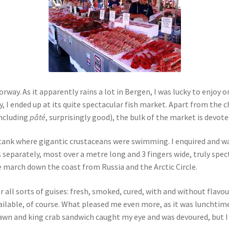
rway. As it apparently rains a lot in Bergen, I was lucky to enjoy o
ity, I ended up at its quite spectacular fish market. Apart from th
including
pâté
, surprisingly good), the bulk of the market is devote
 tank where gigantic crustaceans were swimming. I enquired and wa
s separately, most over a metre long and 3 fingers wide, truly spect
e march down the coast from Russia and the Arctic Circle.
all sorts of guises: fresh, smoked, cured, with and without flavouri
available, of course. What pleased me even more, as it was lunchtim
rawn and king crab sandwich caught my eye and was devoured, but I 