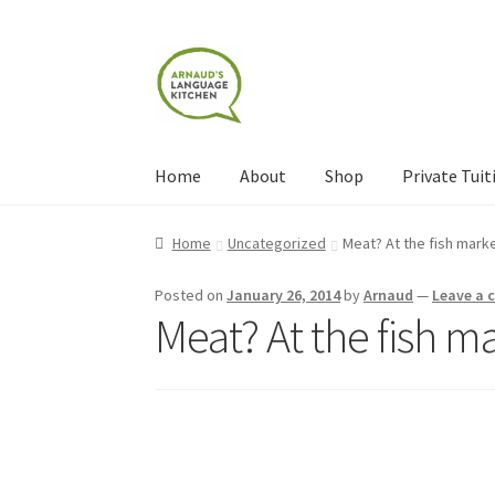
Skip
Skip
to
to
navigation
content
Home
About
Shop
Private Tuit
Home
About
Blog
Cart
Checkout
Contact
Con
Home
Uncategorized
Meat? At the fish mark
Shop
Terms and Conditions
Categories
Even
Posted on
January 26, 2014
by
Arnaud
—
Leave a
Meat? At the fish m