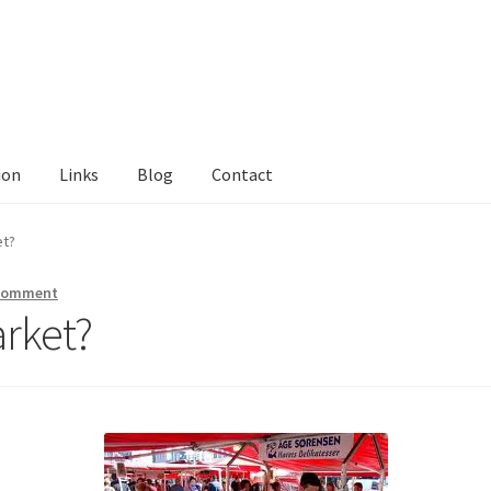
ion
Links
Blog
Contact
tact Me
Links
My Account
Privacy Policy
Privacy Tools
Private Tui
et?
ts
Locations
My Bookings
Private
 comment
arket?