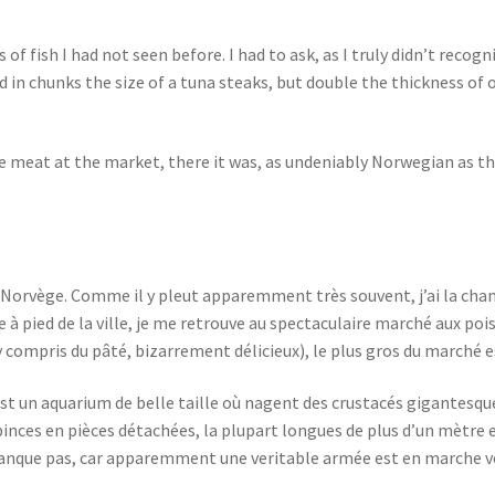
bs of fish I had not seen before. I had to ask, as I truly didn’t rec
 in chunks the size of a tuna steaks, but double the thickness of one,
meat at the market, there it was, as undeniably Norwegian as the r
en Norvège. Comme il y pleut apparemment très souvent, j’ai la chan
e à pied de la ville, je me retrouve au spectaculaire marché aux poi
 compris du pâté, bizarrement délicieux), le plus gros du marché e
st un aquarium de belle taille où nagent des crustacés gigantesqu
pinces en pièces détachées, la plupart longues de plus d’un mètre 
que pas, car apparemment une veritable armée est en marche vers 