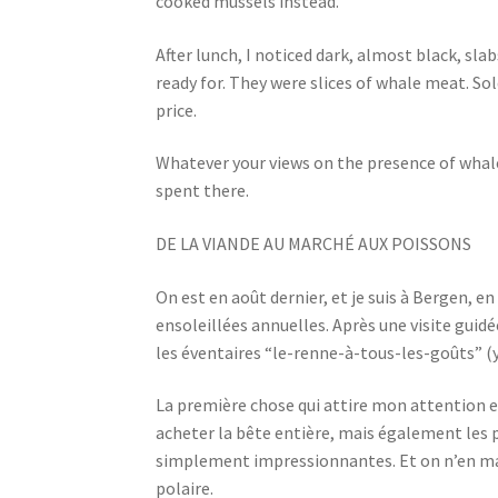
cooked mussels instead.
After lunch, I noticed dark, almost black, sla
ready for. They were slices of whale meat. Sold
price.
Whatever your views on the presence of whale 
spent there.
DE LA VIANDE AU MARCHÉ AUX POISSONS
On est en août dernier, et je suis à Bergen, 
ensoleillées annuelles. Après une visite guidé
les éventaires “le-renne-à-tous-les-goûts” (y
La première chose qui attire mon attention e
acheter la bête entière, mais également les 
simplement impressionnantes. Et on n’en man
polaire.