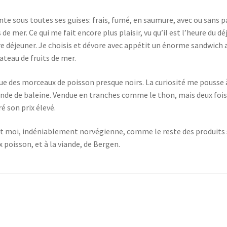
e sous toutes ses guises: frais, fumé, en saumure, avec ou sans parf
 de mer. Ce qui me fait encore plus plaisir, vu qu’il est l’heure du d
déjeuner. Je choisis et dévore avec appétit un énorme sandwich au
ateau de fruits de mer.
e des morceaux de poisson presque noirs. La curiosité me pousse à
nde de baleine. Vendue en tranches comme le thon, mais deux fois p
é son prix élevé.
nt moi, indéniablement norvégienne, comme le reste des produits su
poisson, et à la viande, de Bergen.