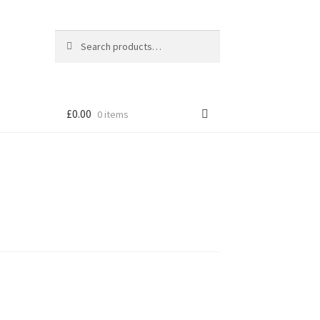
Search
Search
for:
£
0.00
0 items
tion