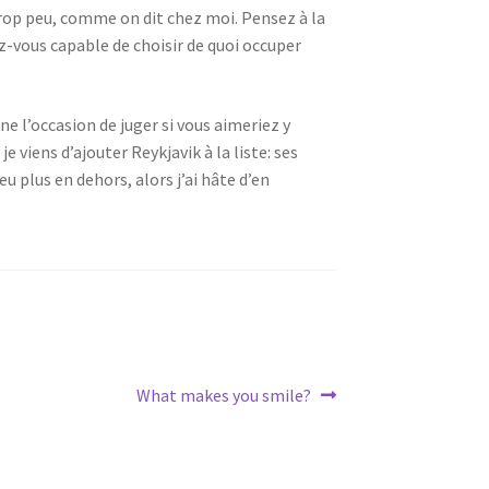
e trop peu, comme on dit chez moi. Pensez à la
vous capable de choisir de quoi occuper
ne l’occasion de juger si vous aimeriez y
 viens d’ajouter Reykjavik à la liste: ses
u plus en dehors, alors j’ai hâte d’en
Next
What makes you smile?
post: