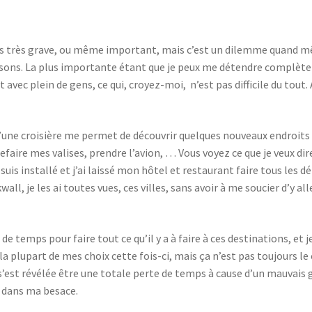
 pas très grave, ou même important, mais c’est un dilemme quand 
aisons. La plus importante étant que je peux me détendre complète
c plein de gens, ce qui, croyez-moi, n’est pas difficile du tout. A
une croisière me permet de découvrir quelques nouveaux endroits s
 refaire mes valises, prendre l’avion, … Vous voyez ce que je veux dir
uis installé et j’ai laissé mon hôtel et restaurant faire tous les
kwall, je les ai toutes vues, ces villes, sans avoir à me soucier d’y
 de temps pour faire tout ce qu’il y a à faire à ces destinations, et j
c la plupart de mes choix cette fois-ci, mais ça n’est pas toujours l
n s’est révélée être une totale perte de temps à cause d’un mauvais
e dans ma besace.