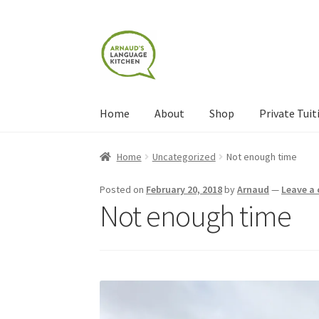
Skip
Skip
to
to
navigation
content
Home
About
Shop
Private Tuit
Home
About
Blog
Cart
Checkout
Contact
Con
Home
Uncategorized
Not enough time
Shop
Terms and Conditions
Categories
Even
Posted on
February 20, 2018
by
Arnaud
—
Leave a
Not enough time