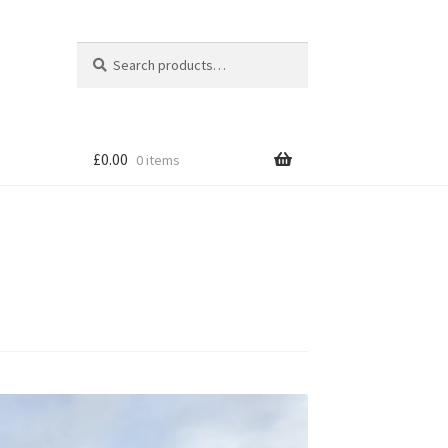
Search
Search
for:
£
0.00
0 items
tion