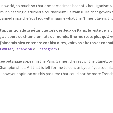
nque world, so much so that one sometimes hear of « bouliganism » 
much betting disturbed a tournament. Certain rules that govern
 banned since the 90s ! You will imagine what the Nîmes players 
apparition de la pétanque lors des Jeux de Paris, le reste de la 
, au cours de championnats du monde. Il ne me reste plus qu’à 
’aimerais bien entendre vos histoires, voir vos photos et connaît
Twitter
,
Facebook
ou
Instagram
!
ee pétanque appear in the Paris Games, the rest of the planet, o
ampionships. All that is left for me to do is ask you if you too lik
d know your opinion on this pastime that could not be more French.