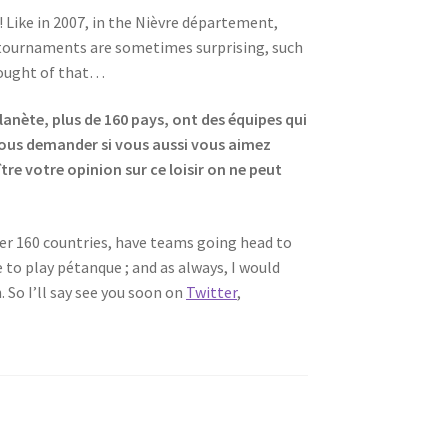
! Like in 2007, in the Nièvre département,
 tournaments are sometimes surprising, such
thought of that…
planète, plus de 160 pays, ont des équipes qui
vous demander si vous aussi vous aimez
re votre opinion sur ce loisir on ne peut
ver 160 countries, have teams going head to
e to play pétanque ; and as always, I would
 So I’ll say see you soon on
Twitter
,