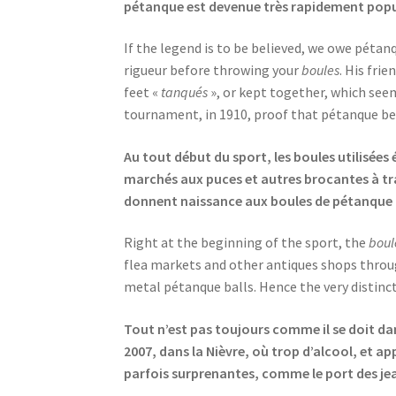
pétanque est devenue très rapidement popu
If the legend is to be believed, we owe pétan
rigueur before throwing your
boules
. His fri
feet «
tanqués
», or kept together, which seem
tournament, in 1910, proof that pétanque be
Au tout début du sport, les boules utilisées 
marchés aux puces et autres brocantes à tra
donnent naissance aux boules de pétanque cre
Right at the beginning of the sport, the
boul
flea markets and other antiques shops throug
metal pétanque balls. Hence the very distinct
Tout n’est pas toujours comme il se doit da
2007, dans la Nièvre, où trop d’alcool, et 
parfois surprenantes, comme le port des jea