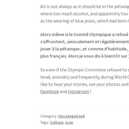
All is not always as it should be in the péta
where too much alcohol, and apparently too 
as the wearing of blue jeans, which had been
Alors même si le Comité Olympique a refusé l’
s’affrontent, amicalement et régulièrement
jouer à la pétanque ; et comme d’habitude, j
plus français. Alors je vous dis à bientôt sur
So even if the Olympic Commitee refused to s
head, amicably and frequently, during World Ch
like to hear your stories, see your photos an
Facebook
and
Instagram
!
Category:
Uncategorized
Tags:
Culture
,
Icon