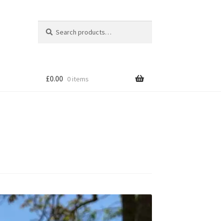
Search
Search
for:
£
0.00
0 items
tion