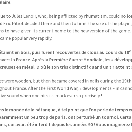
laire.
que to Jules Lenoir, who, being afflicted by rhumatism, could no lo
end Eric Pitiot decided there and then to limit the size of the playin
s to have given its current name to the new version of the game. It
came popular very rapidly.
e
étaient en bois, puis furent recouvertes de clous au cours du 19
vers la France. Après la Première Guerre Mondiale, les « dével
uses en métal. D’où le son très distinctif quand un tir atteint 
es
were wooden, but then became covered in nails during the 19th c
hout France. After the First World War, « developments » in cann
ive sound when one hits its mark ever so precisely !
ns le monde de la pétanque, à tel point que l’on parle de temps
apparemment un peu trop de paris, ont perturbé un tournoi. Certa
ns, qui avait été interdit depuis les années 90 ! Vous imaginere