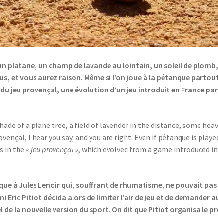
’un platane, un champ de lavande au lointain, un soleil de plomb,
s, et vous aurez raison. Même si l’on joue à la pétanque partout 
 du jeu provençal, une évolution d’un jeu introduit en France pa
shade of a plane tree, a field of lavender in the distance, some he
nçal, I hear you say, and you are right. Even if pétanque is play
s in the
« jeu provençal »
, which evolved from a game introduced in
que à Jules Lenoir qui, souffrant de rhumatisme, ne pouvait pas 
 Eric Pitiot décida alors de limiter l’air de jeu et de demander a
de la nouvelle version du sport. On dit que Pitiot organisa le pr