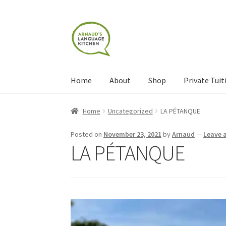
Skip
Skip
to
to
navigation
content
Home
About
Shop
Private Tuit
Home
About
Blog
Cart
Checkout
Contact
Con
Home
Uncategorized
LA PÉTANQUE
Shop
Terms and Conditions
Categories
Even
Posted on
November 23, 2021
by
Arnaud
—
Leave 
LA PÉTANQUE