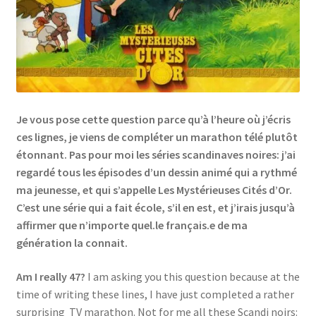
Links
My Account
Privacy Policy
Je vous pose cette question parce qu’à l’heure où j’écris
ces lignes, je viens de compléter un marathon télé plutôt
Privacy Tools
étonnant. Pas pour moi les séries scandinaves noires: j’ai
regardé tous les épisodes d’un dessin animé qui a rythmé
Private Tuition
ma jeunesse, et qui s’appelle Les Mystérieuses Cités d’Or.
C’est une série qui a fait école, s’il en est, et j’irais jusqu’à
Shop
affirmer que n’importe quel.le français.e de ma
génération la connait.
Terms and Conditions
Am I really 47?
I am asking you this question because at the
Categories
time of writing these lines, I have just completed a rather
surprising TV marathon. Not for me all these Scandi noirs: