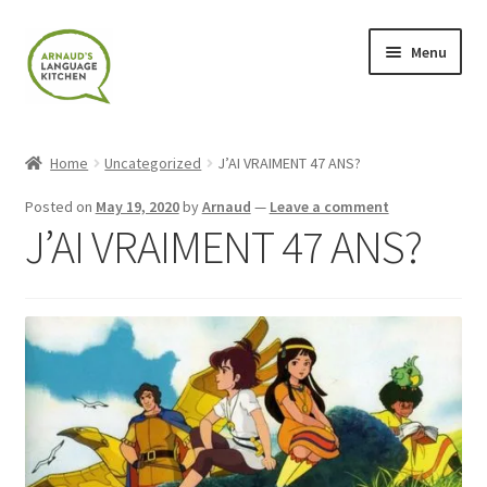
Skip
Skip
Menu
to
to
navigation
content
Home
Home
Uncategorized
J’AI VRAIMENT 47 ANS?
About
Posted on
May 19, 2020
by
Arnaud
—
Leave a comment
J’AI VRAIMENT 47 ANS?
Blog
Cart
Checkout
Contact
Contact Me