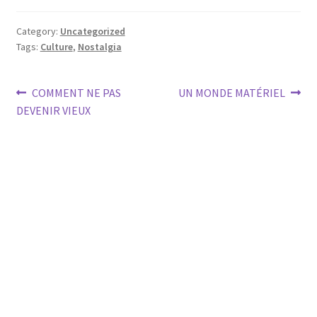
Category:
Uncategorized
Tags:
Culture
,
Nostalgia
Post
Previous
Next
COMMENT NE PAS
UN MONDE MATÉRIEL
post:
post:
DEVENIR VIEUX
navigation