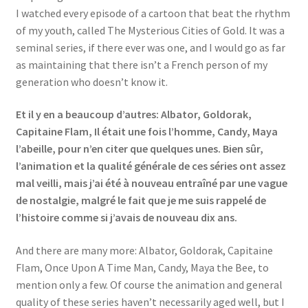
I watched every episode of a cartoon that beat the rhythm
Events
of my youth, called The Mysterious Cities of Gold. It was a
seminal series, if there ever was one, and I would go as far
Locations
as maintaining that there isn’t a French person of my
generation who doesn’t know it.
My Bookings
Et il y en a beaucoup d’autres: Albator, Goldorak,
Private
Capitaine Flam, Il était une fois l’homme, Candy, Maya
l’abeille, pour n’en citer que quelques unes. Bien sûr,
l’animation et la qualité générale de ces séries ont assez
mal veilli, mais j’ai été à nouveau entraîné par une vague
de nostalgie, malgré le fait que je me suis rappelé de
l’histoire comme si j’avais de nouveau dix ans.
And there are many more: Albator, Goldorak, Capitaine
Flam, Once Upon A Time Man, Candy, Maya the Bee, to
mention only a few. Of course the animation and general
quality of these series haven’t necessarily aged well, but I