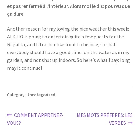
et pas renfermé à l’intérieur. Alors moi je dis: pourvu que
ça dure!
Another reason for my loving the nice weather this week:
ALK HQ is going to entertain quite a few guests for the
Regatta, and I’d rather like for it to be nice, so that
everybody should have a good time, on the water as in my
garden, and not shut up indoors. So here’s what I say: long
may it continue!
Category:
Uncategorized
Post
Previous
Next
COMMENT APPRENEZ-
MES MOTS PRÉFÉRÉS: LES
post:
post:
VOUS?
VERBES
navigation