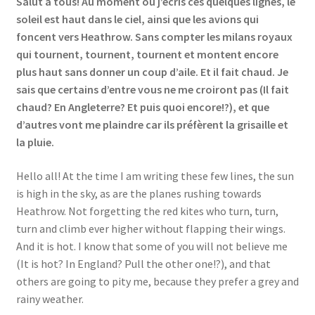
Salut à tous! Au moment où j’écris ces quelques lignes, le
soleil est haut dans le ciel, ainsi que les avions qui
foncent vers Heathrow. Sans compter les milans royaux
qui tournent, tournent, tournent et montent encore
plus haut sans donner un coup d’aile. Et il fait chaud. Je
sais que certains d’entre vous ne me croiront pas (Il fait
chaud? En Angleterre? Et puis quoi encore!?), et que
d’autres vont me plaindre car ils préfèrent la grisaille et
la pluie.
Hello all! At the time I am writing these few lines, the sun
is high in the sky, as are the planes rushing towards
Heathrow. Not forgetting the red kites who turn, turn,
turn and climb ever higher without flapping their wings.
And it is hot. I know that some of you will not believe me
(It is hot? In England? Pull the other one!?), and that
others are going to pity me, because they prefer a grey and
rainy weather.