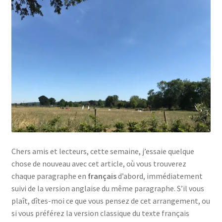
Links
My Account
Privacy Policy
Privacy Tools
Private Tuition
Chers amis et lecteurs, cette semaine, j’essaie quelque
Shop
chose de nouveau avec cet article, où vous trouverez
chaque paragraphe en
français
d’abord, immédiatement
Terms and Conditions
suivi de la version anglaise du même paragraphe. S’il vous
plaît, dîtes-moi ce que vous pensez de cet arrangement, ou
Categories
si vous préférez la version classique du texte français