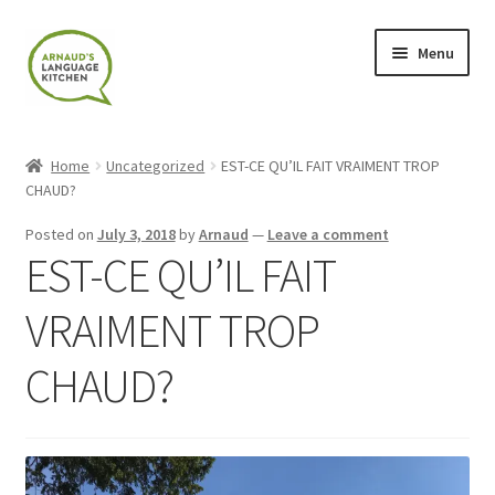
Skip
Skip
Menu
to
to
navigation
content
Home
Home
Uncategorized
EST-CE QU’IL FAIT VRAIMENT TROP
CHAUD?
About
Posted on
July 3, 2018
by
Arnaud
—
Leave a comment
Blog
EST-CE QU’IL FAIT
Cart
VRAIMENT TROP
CHAUD?
Checkout
Contact
Contact Me