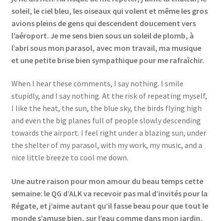
soleil, le ciel bleu, les oiseaux qui volent et même les gros
avions pleins de gens qui descendent doucement vers
l’aéroport. Je me sens bien sous un soleil de plomb, à
l’abri sous mon parasol, avec mon travail, ma musique
et une petite brise bien sympathique pour me rafraîchir.
When I hear these comments, I say nothing. I smile
stupidly, and I say nothing. At the risk of repeating myself,
I like the heat, the sun, the blue sky, the birds flying high
and even the big planes full of people slowly descending
towards the airport. I feel right under a blazing sun, under
the shelter of my parasol, with my work, my music, and a
nice little breeze to cool me down.
Une autre raison pour mon amour du beau temps cette
semaine: le QG d’ALK va recevoir pas mal d’invités pour la
Régate, et j’aime autant qu’il fasse beau pour que tout le
monde s’amuse bien, sur l’eau comme dans mon jardin,