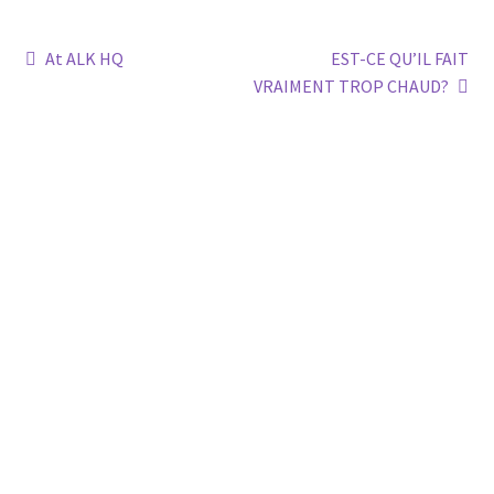
Post
Previous
Next
At ALK HQ
EST-CE QU’IL FAIT
post:
post:
VRAIMENT TROP CHAUD?
navigation