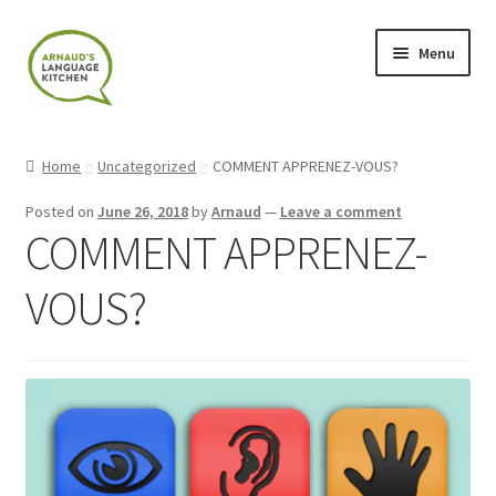
Skip
Skip
Menu
to
to
navigation
content
Home
Home
Uncategorized
COMMENT APPRENEZ-VOUS?
About
Posted on
June 26, 2018
by
Arnaud
—
Leave a comment
COMMENT APPRENEZ-
Blog
VOUS?
Cart
Checkout
Contact
Contact Me