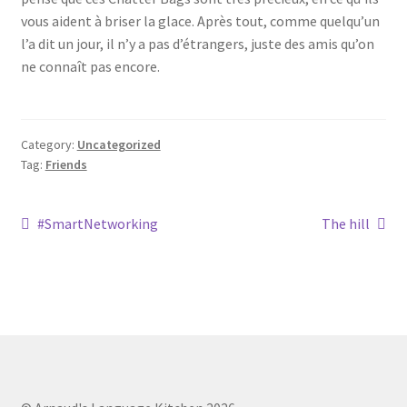
vous aident à briser la glace. Après tout, comme quelqu’un
l’a dit un jour, il n’y a pas d’étrangers, juste des amis qu’on
ne connaît pas encore.
Category:
Uncategorized
Tag:
Friends
Post
Previous
Next
#SmartNetworking
The hill
post:
post:
navigation