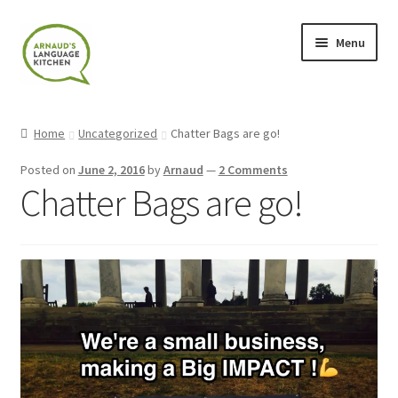
Skip
Skip
Menu
to
to
navigation
content
Home
Home
Uncategorized
Chatter Bags are go!
About
Posted on
June 2, 2016
by
Arnaud
—
2 Comments
Chatter Bags are go!
Blog
Cart
Checkout
Contact
Contact Me