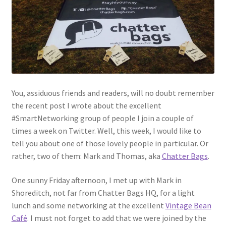
Links
My Account
Privacy Policy
You, assiduous friends and readers, will no doubt remember
Privacy Tools
the recent post I wrote about the excellent
#SmartNetworking group of people I join a couple of
Private Tuition
times a week on Twitter. Well, this week, I would like to
tell you about one of those lovely people in particular. Or
rather, two of them: Mark and Thomas, aka
Chatter Bags
.
Shop
One sunny Friday afternoon, I met up with Mark in
Terms and Conditions
Shoreditch, not far from Chatter Bags HQ, for a light
lunch and some networking at the excellent
Vintage Bean
Categories
Café
. I must not forget to add that we were joined by the