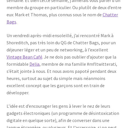
semaine. Et bien cette semaine, j’aimerais vous parler d’un
membre du groupe en particulier. Ou plutôt de deux d’entre
eux: Mark et Thomas, plus connus sous le nom de
Chatter
Bags
.
Un vendredi après-midi ensoleillé, j’ai rencontré Mark à
Shoreditch, pas très loin du QG de Chatter Bags, pour un
déjeuner léger et un peu de networking, à l’excellent
Vintage Bean Café
. Je ne dois pas oublier d’ajouter que la
formidable
Delia
, membre de ma famille #mfltwitterati,
s’était jointe à nous. Et nous avons papoté pendant deux
heures, surtout au sujet du simple mais néanmoins
excellent concept que les garçons sont en train de
développer.
L’idée est d’encourager les gens à lever le nez de leurs
gadgets électroniques (un programme de désintoxication
digitale en quelque sorte), afin de converser dans une
langue étrangère, ou plusieurs. Et l’accessoire, si on peut