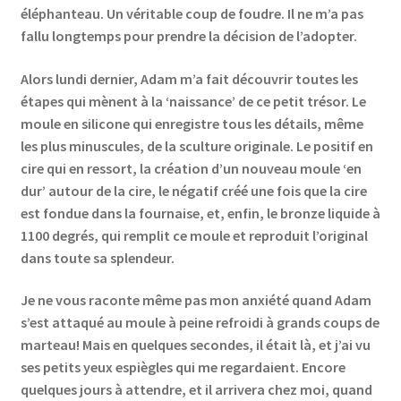
éléphanteau. Un véritable coup de foudre. Il ne m’a pas
Events
fallu longtemps pour prendre la décision de l’adopter.
Locations
Alors lundi dernier, Adam m’a fait découvrir toutes les
étapes qui mènent à la ‘naissance’ de ce petit trésor. Le
My Bookings
moule en silicone qui enregistre tous les détails, même
les plus minuscules, de la sculture originale. Le positif en
Private
cire qui en ressort, la création d’un nouveau moule ‘en
dur’ autour de la cire, le négatif créé une fois que la cire
est fondue dans la fournaise, et, enfin, le bronze liquide à
1100 degrés, qui remplit ce moule et reproduit l’original
dans toute sa splendeur.
Je ne vous raconte même pas mon anxiété quand Adam
s’est attaqué au moule à peine refroidi à grands coups de
marteau! Mais en quelques secondes, il était là, et j’ai vu
ses petits yeux espiègles qui me regardaient. Encore
quelques jours à attendre, et il arrivera chez moi, quand