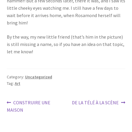
hammer! But a few seconds later, there it was, and I saw its
little cheeky eyes watching me. I still have a few days to
wait before it arrives home, when Rosamond herself will
bring him!
By the way, my new little friend (that’s him in the picture)
is still missing a name, so if you have an idea on that topic,
let me know!
Category:
Uncategorized
Tag:
Art
Post
Previous
Next
CONSTRUIRE UNE
DE LA TÉLÉ À LA SCÈNE
post:
post:
MAISON
navigation