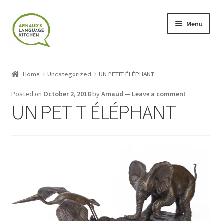
Skip
Skip
Menu
to
to
navigation
content
Home
Home
Uncategorized
UN PETIT ÉLÉPHANT
About
Posted on
October 2, 2018
by
Arnaud
—
Leave a comment
UN PETIT ÉLÉPHANT
Blog
Cart
Checkout
Contact
Contact Me