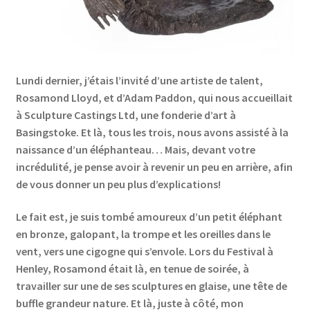
Links
My Account
Lundi dernier, j’étais l’invité d’une artiste de talent,
Rosamond Lloyd, et d’Adam Paddon, qui nous accueillait
Privacy Policy
à Sculpture Castings Ltd, une fonderie d’art à
Basingstoke. Et là, tous les trois, nous avons assisté à la
Privacy Tools
naissance d’un éléphanteau… Mais, devant votre
incrédulité, je pense avoir à revenir un peu en arrière, afin
Private Tuition
de vous donner un peu plus d’explications!
Shop
Le fait est, je suis tombé amoureux d’un petit éléphant
en bronze, galopant, la trompe et les oreilles dans le
Terms and Conditions
vent, vers une cigogne qui s’envole. Lors du Festival à
Henley, Rosamond était là, en tenue de soirée, à
travailler sur une de ses sculptures en glaise, une tête de
Categories
buffle grandeur nature. Et là, juste à côté, mon