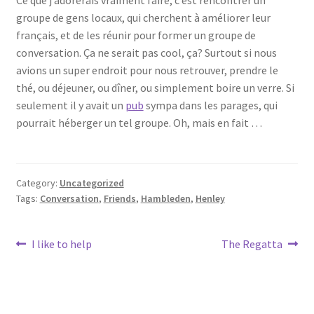
Ce que j’adorerais vraiment faire, c’est rencontrer un
groupe de gens locaux, qui cherchent à améliorer leur
français, et de les réunir pour former un groupe de
conversation. Ça ne serait pas cool, ça? Surtout si nous
avions un super endroit pour nous retrouver, prendre le
thé, ou déjeuner, ou dîner, ou simplement boire un verre. Si
seulement il y avait un
pub
sympa dans les parages, qui
pourrait héberger un tel groupe. Oh, mais en fait …
Category:
Uncategorized
Tags:
Conversation
,
Friends
,
Hambleden
,
Henley
Post
Previous
Next
I like to help
The Regatta
post:
post:
navigation