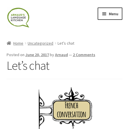
Skip
Skip
Menu
to
to
navigation
content
Home
Home
Uncategorized
Let’s chat
About
Posted on
June 20, 2017
by
Arnaud
—
2 Comments
Let’s chat
Blog
Cart
Checkout
Contact
Contact Me