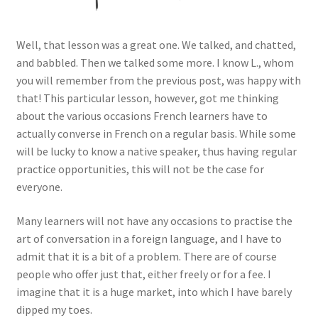
Links
Well, that lesson was a great one. We talked, and chatted,
and babbled. Then we talked some more. I know L., whom
My Account
you will remember from the previous post, was happy with
that! This particular lesson, however, got me thinking
Privacy Policy
about the various occasions French learners have to
actually converse in French on a regular basis. While some
Privacy Tools
will be lucky to know a native speaker, thus having regular
practice opportunities, this will not be the case for
Private Tuition
everyone.
Shop
Many learners will not have any occasions to practise the
art of conversation in a foreign language, and I have to
admit that it is a bit of a problem. There are of course
Terms and Conditions
people who offer just that, either freely or for a fee. I
imagine that it is a huge market, into which I have barely
Categories
dipped my toes.