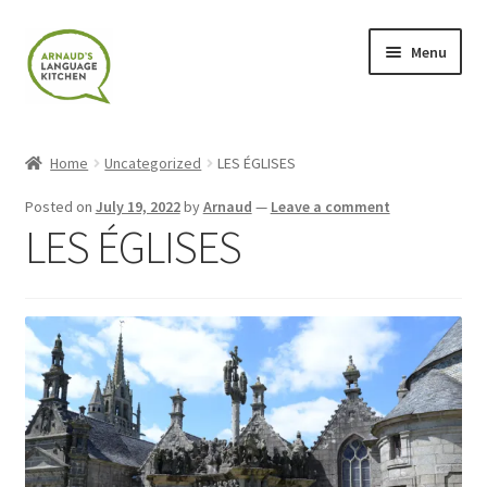
Skip
Skip
Menu
to
to
navigation
content
Home
Home
Uncategorized
LES ÉGLISES
About
Posted on
July 19, 2022
by
Arnaud
—
Leave a comment
LES ÉGLISES
Blog
Cart
Checkout
Contact
Contact Me