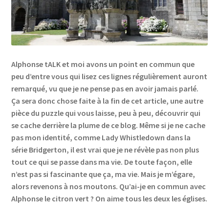
Links
My Account
Alphonse tALK et moi avons un point en commun que
Privacy Policy
peu d’entre vous qui lisez ces lignes régulièrement auront
remarqué, vu que je ne pense pas en avoir jamais parlé.
Privacy Tools
Ça sera donc chose faite à la fin de cet article, une autre
pièce du puzzle qui vous laisse, peu à peu, découvrir qui
se cache derrière la plume de ce blog. Même si je ne cache
Private Tuition
pas mon identité, comme Lady Whistledown dans la
série Bridgerton, il est vrai que je ne révèle pas non plus
Shop
tout ce qui se passe dans ma vie. De toute façon, elle
n’est pas si fascinante que ça, ma vie. Mais je m’égare,
Terms and Conditions
alors revenons à nos moutons. Qu’ai-je en commun avec
Alphonse le citron vert ? On aime tous les deux les églises.
Categories