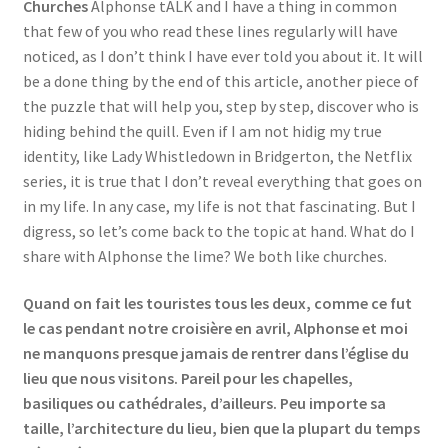
Churches
Alphonse tALK and I have a thing in common
Events
that few of you who read these lines regularly will have
noticed, as I don’t think I have ever told you about it. It will
Locations
be a done thing by the end of this article, another piece of
the puzzle that will help you, step by step, discover who is
My Bookings
hiding behind the quill. Even if I am not hidig my true
identity, like Lady Whistledown in Bridgerton, the Netflix
Private
series, it is true that I don’t reveal everything that goes on
in my life. In any case, my life is not that fascinating. But I
digress, so let’s come back to the topic at hand. What do I
share with Alphonse the lime? We both like churches.
Quand on fait les touristes tous les deux, comme ce fut
le cas pendant notre croisière en avril, Alphonse et moi
ne manquons presque jamais de rentrer dans l’église du
lieu que nous visitons. Pareil pour les chapelles,
basiliques ou cathédrales, d’ailleurs. Peu importe sa
taille, l’architecture du lieu, bien que la plupart du temps