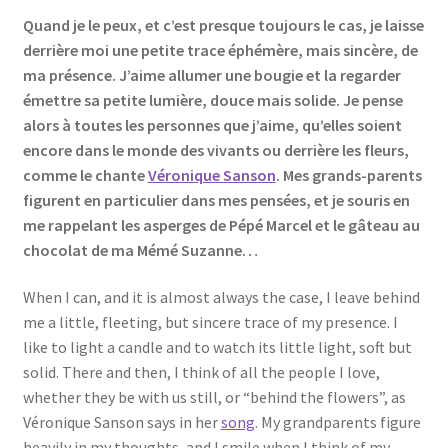
Quand je le peux, et c’est presque toujours le cas, je laisse
derrière moi une petite trace éphémère, mais sincère, de
ma présence. J’aime allumer une bougie et la regarder
émettre sa petite lumière, douce mais solide. Je pense
alors à toutes les personnes que j’aime, qu’elles soient
encore dans le monde des vivants ou derrière les fleurs,
comme le chante
Véronique Sanson
. Mes grands-parents
figurent en particulier dans mes pensées, et je souris en
me rappelant les asperges de Pépé Marcel et le gâteau au
chocolat de ma Mémé Suzanne…
When I can, and it is almost always the case, I leave behind
me a little, fleeting, but sincere trace of my presence. I
like to light a candle and to watch its little light, soft but
solid. There and then, I think of all the people I love,
whether they be with us still, or “behind the flowers”, as
Véronique Sanson says in her
song
. My grandparents figure
heavily in my thoughts, and I smile when I think of my