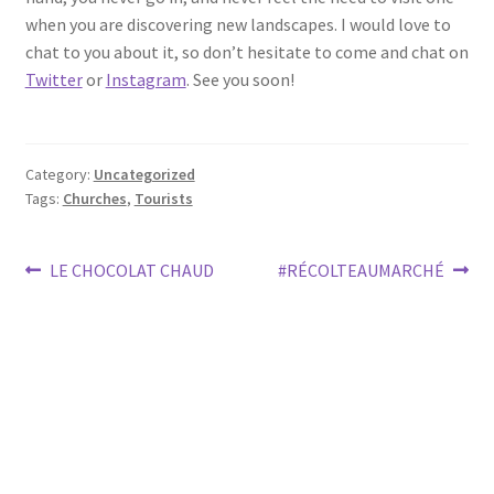
when you are discovering new landscapes. I would love to
chat to you about it, so don’t hesitate to come and chat on
Twitter
or
Instagram
. See you soon!
Category:
Uncategorized
Tags:
Churches
,
Tourists
Post
Previous
Next
LE CHOCOLAT CHAUD
#RÉCOLTEAUMARCHÉ
post:
post:
navigation