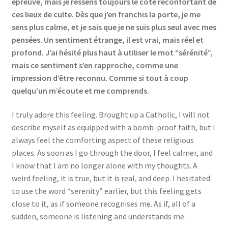
épreuve, mais je ressens toujours le côté réconfortant de
ces lieux de culte. Dès que j’en franchis la porte, je me
sens plus calme, et je sais que je ne suis plus seul avec mes
pensées. Un sentiment étrange, il est vrai, mais réel et
profond. J’ai hésité plus haut à utiliser le mot “sérénité”,
mais ce sentiment s’en rapproche, comme une
impression d’être reconnu. Comme si tout à coup
quelqu’un m’écoute et me comprends.
I truly adore this feeling. Brought up a Catholic, I will not
describe myself as equipped with a bomb-proof faith, but I
always feel the comforting aspect of these religious
places. As soon as I go through the door, I feel calmer, and
I know that I am no longer alone with my thoughts. A
weird feeling, it is true, but it is real, and deep. I hesitated
to use the word “serenity” earlier, but this feeling gets
close to it, as if someone recognises me. As if, all of a
sudden, someone is listening and understands me.