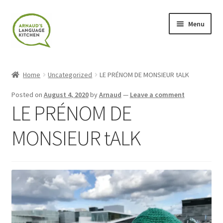
Skip
Skip
Menu
to
to
navigation
content
Home
Home
Uncategorized
LE PRÉNOM DE MONSIEUR tALK
About
Posted on
August 4, 2020
by
Arnaud
—
Leave a comment
LE PRÉNOM DE
Blog
MONSIEUR tALK
Cart
Checkout
Contact
Contact Me