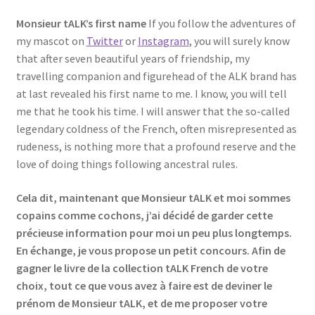
Events
Monsieur tALK’s first name
If you follow the adventures of
my mascot on
Twitter
or
Instagram
, you will surely know
Locations
that after seven beautiful years of friendship, my
travelling companion and figurehead of the ALK brand has
My Bookings
at last revealed his first name to me. I know, you will tell
me that he took his time. I will answer that the so-called
Private
legendary coldness of the French, often misrepresented as
rudeness, is nothing more that a profound reserve and the
love of doing things following ancestral rules.
Cela dit, maintenant que Monsieur tALK et moi sommes
copains comme cochons, j’ai décidé de garder cette
précieuse information pour moi un peu plus longtemps.
En échange, je vous propose un petit concours. Afin de
gagner le livre de la collection tALK French de votre
choix, tout ce que vous avez à faire est de deviner le
prénom de Monsieur tALK, et de me proposer votre