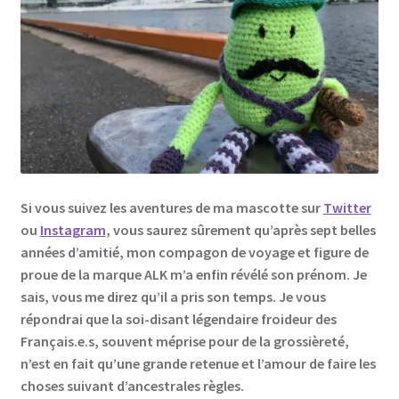
Links
My Account
Privacy Policy
Privacy Tools
Si vous suivez les aventures de ma mascotte sur
Twitter
Private Tuition
ou
Instagram
, vous saurez sûrement qu’après sept belles
années d’amitié, mon compagon de voyage et figure de
proue de la marque ALK m’a enfin révélé son prénom. Je
Shop
sais, vous me direz qu’il a pris son temps. Je vous
répondrai que la soi-disant légendaire froideur des
Terms and Conditions
Français.e.s, souvent méprise pour de la grossièreté,
n’est en fait qu’une grande retenue et l’amour de faire les
Categories
choses suivant d’ancestrales règles.