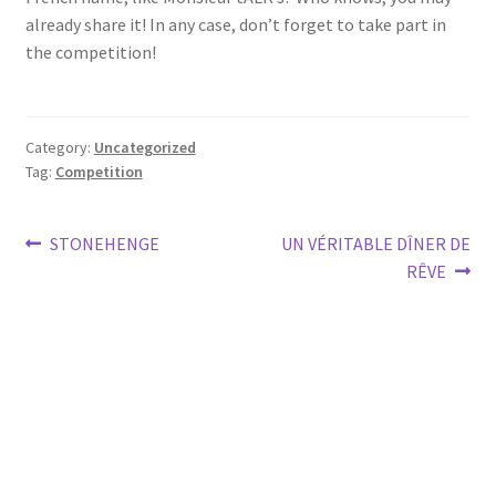
already share it! In any case, don’t forget to take part in
the competition!
Category:
Uncategorized
Tag:
Competition
Post
Previous
Next
STONEHENGE
UN VÉRITABLE DÎNER DE
post:
post:
RÊVE
navigation