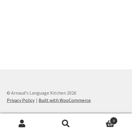
© Arnaud's Language Kitchen 2026
Privacy Policy
Built with WooCommerce
.
0
Search
Search