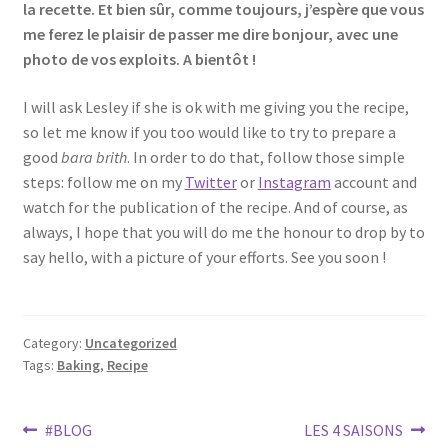
la recette. Et bien sûr, comme toujours, j’espère que vous
me ferez le plaisir de passer me dire bonjour, avec une
photo de vos exploits. A bientôt !
I will ask Lesley if she is ok with me giving you the recipe,
so let me know if you too would like to try to prepare a
good
bara brith
. In order to do that, follow those simple
steps: follow me on my
Twitter
or
Instagram
account and
watch for the publication of the recipe. And of course, as
always, I hope that you will do me the honour to drop by to
say hello, with a picture of your efforts. See you soon !
Category:
Uncategorized
Tags:
Baking
,
Recipe
Post
Previous
Next
#BLOG
LES 4 SAISONS