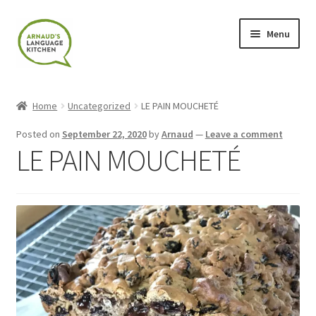
Skip
Skip
Menu
to
to
navigation
content
Home
Home
Uncategorized
LE PAIN MOUCHETÉ
About
Posted on
September 22, 2020
by
Arnaud
—
Leave a comment
LE PAIN MOUCHETÉ
Blog
Cart
Checkout
Contact
Contact Me