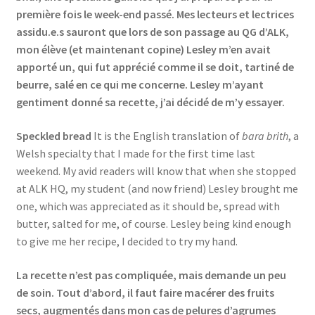
première fois le week-end passé. Mes lecteurs et lectrices
Events
assidu.e.s sauront que lors de son passage au QG d’ALK,
mon élève (et maintenant copine) Lesley m’en avait
Locations
apporté un, qui fut apprécié comme il se doit, tartiné de
beurre, salé en ce qui me concerne. Lesley m’ayant
My Bookings
gentiment donné sa recette, j’ai décidé de m’y essayer.
Private
Speckled bread
It is the English translation of
bara brith
, a
Welsh specialty that I made for the first time last
weekend. My avid readers will know that when she stopped
at ALK HQ, my student (and now friend) Lesley brought me
one, which was appreciated as it should be, spread with
butter, salted for me, of course. Lesley being kind enough
to give me her recipe, I decided to try my hand.
La recette n’est pas compliquée, mais demande un peu
de soin. Tout d’abord, il faut faire macérer des fruits
secs, augmentés dans mon cas de pelures d’agrumes