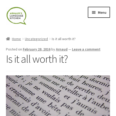
Skip
Skip
Menu
to
to
navigation
content
Home
Home
Uncategorized
Is it all worth it?
About
Posted on
February 28, 2016
by
Arnaud
—
Leave a comment
Is it all worth it?
Blog
Cart
Checkout
Contact
Contact Me