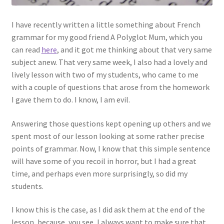
Links
I have recently written a little something about French
grammar for my good friend A Polyglot Mum, which you
My Account
can read
here
, and it got me thinking about that very same
subject anew. That very same week, I also had a lovely and
lively lesson with two of my students, who came to me
Privacy Policy
with a couple of questions that arose from the homework
I gave them to do. I know, I am evil.
Privacy Tools
Answering those questions kept opening up others and we
Private Tuition
spent most of our lesson looking at some rather precise
points of grammar. Now, I know that this simple sentence
Shop
will have some of you recoil in horror, but I had a great
time, and perhaps even more surprisingly, so did my
Terms and Conditions
students.
Categories
I know this is the case, as I did ask them at the end of the
lesson, because, you see, I always want to make sure that