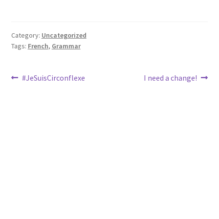
Category:
Uncategorized
Tags:
French
,
Grammar
Post
Previous
Next
#JeSuisCirconflexe
I need a change!
post:
post:
navigation