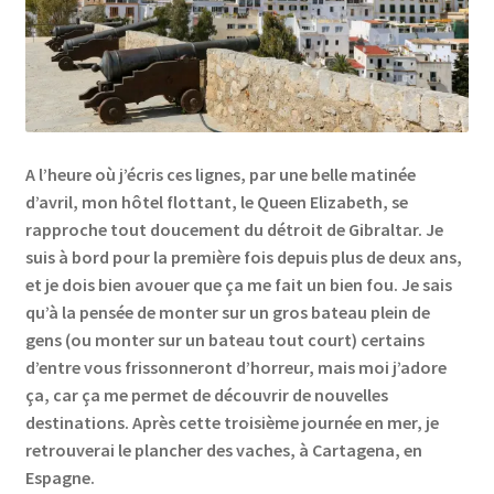
Links
My Account
Privacy Policy
A l’heure où j’écris ces lignes, par une belle matinée
d’avril, mon hôtel flottant, le Queen Elizabeth, se
Privacy Tools
rapproche tout doucement du détroit de Gibraltar. Je
suis à bord pour la première fois depuis plus de deux ans,
Private Tuition
et je dois bien avouer que ça me fait un bien fou. Je sais
qu’à la pensée de monter sur un gros bateau plein de
gens (ou monter sur un bateau tout court) certains
Shop
d’entre vous frissonneront d’horreur, mais moi j’adore
ça, car ça me permet de découvrir de nouvelles
Terms and Conditions
destinations. Après cette troisième journée en mer, je
retrouverai le plancher des vaches, à Cartagena, en
Categories
Espagne.