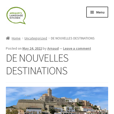
Skip
Skip
Menu
to
to
navigation
content
Home
Home
Uncategorized
DE NOUVELLES DESTINATIONS
About
Posted on
May 24, 2022
by
Arnaud
—
Leave a comment
DE NOUVELLES
Blog
DESTINATIONS
Cart
Checkout
Contact
Contact Me