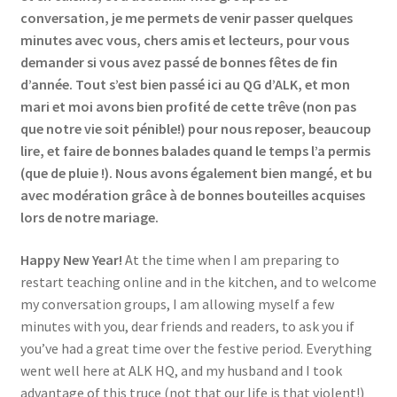
conversation, je me permets de venir passer quelques
Events
minutes avec vous, chers amis et lecteurs, pour vous
demander si vous avez passé de bonnes fêtes de fin
Locations
d’année. Tout s’est bien passé ici au QG d’ALK, et mon
mari et moi avons bien profité de cette trêve (non pas
My Bookings
que notre vie soit pénible!) pour nous reposer, beaucoup
lire, et faire de bonnes balades quand le temps l’a permis
Private
(que de pluie !). Nous avons également bien mangé, et bu
avec modération grâce à de bonnes bouteilles acquises
lors de notre mariage.
Happy New Year!
At the time when I am preparing to
restart teaching online and in the kitchen, and to welcome
my conversation groups, I am allowing myself a few
minutes with you, dear friends and readers, to ask you if
you’ve had a great time over the festive period. Everything
went well here at ALK HQ, and my husband and I took
advantage of this truce (not that our life is that violent!)