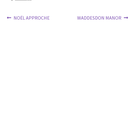
Post
Previous
Next
NOËL APPROCHE
WADDESDON MANOR
post:
post:
navigation