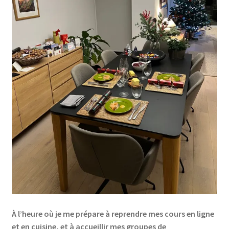
Links
My Account
Privacy Policy
Privacy Tools
Private Tuition
Shop
Terms and Conditions
Categories
À l’heure où je me prépare à reprendre mes cours en ligne
et en cuisine, et à accueillir mes groupes de