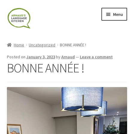
Skip
Skip
Menu
to
to
navigation
content
Home
Home
Uncategorized
BONNE ANNÉE !
About
Posted on
January 3, 2023
by
Arnaud
—
Leave a comment
BONNE ANNÉE !
Blog
Cart
Checkout
Contact
Contact Me