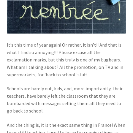
Links
My Account
It’s this time of year again! Or rather, it isn’t!! And that is
Privacy Policy
what I find so annoying!!! Please excuse all the
exclamation marks, but this truly is one of my bugbears.
Privacy Tools
What am I talking about? All the promotion, on TV and in
supermarkets, for ‘back to school’ stuff.
Private Tuition
Schools are barely out, kids, and, more importantly, their
Shop
teachers, have barely left the classroom that they are
bombarded with messages selling them all they need to
Terms and Conditions
go back to school.
Categories
And the thing is, it is the exact same thing in France! When
I was still teaching, I used to leave for sunnier climes as