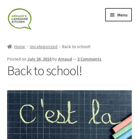
Skip
Skip
Menu
to
to
navigation
content
Home
Home
Uncategorized
Back to school!
About
Posted on
July 26, 2016
by
Arnaud
—
3 Comments
Back to school!
Blog
Cart
Checkout
Contact
Contact Me