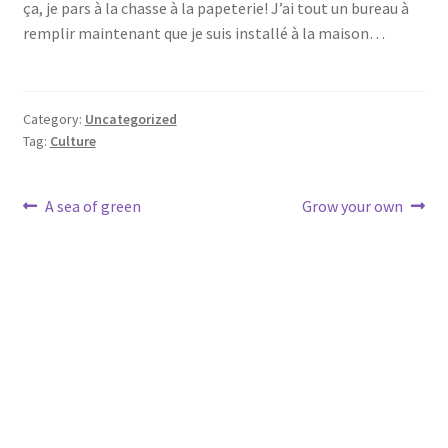
ça, je pars à la chasse à la papeterie! J’ai tout un bureau à
remplir maintenant que je suis installé à la maison…
Category:
Uncategorized
Tag:
Culture
Post
Previous
Next
A sea of green
Grow your own
post:
post:
navigation