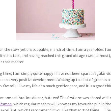
ith the slow, yet unstoppable, march of time: I am a year older. I a
h this fact, and having reached this grand old age (well, almost), I
or that matter.
long time, I am simply quite happy. I have not been spared regular vi
s been a very positive development. Waking up to a lot of green is 
 Overall, I live my life at a much gentler pace, and it is a good thi
ve one celebration dinner, but two! The first one was shared with 
untsman
, which regular readers will know as my favourite pub in the
, excellent, which I recommend if you like that sort of thing… Th