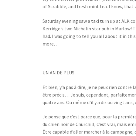
of Scrabble, and fresh mint tea. I know, that w
Saturday evening saw a taxi turn up at ALK c
Kerridge’s two Michelin star pub in Marlow! T
had. I was going to tell you all about it in th
more…
UN AN DE PLUS
Et bien, y’a pas à dire, je ne peux rien contre
être précis… Je suis, cependant, parfaitement 
quatre ans. Ou même d’il y a dix ou vingt ans, e
Je pense que c’est parce que, pour la premièr
du chien noir de Churchill, c’est vrai, mais em
Être capable d’aller marcher à la campagne, c’