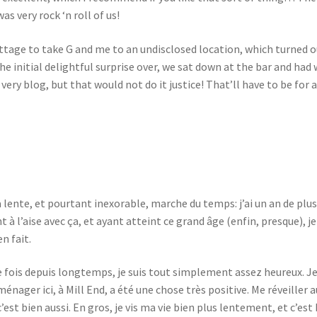
as very rock ‘n roll of us!
ottage to take G and me to an undisclosed location, which turned 
he initial delightful surprise over, we sat down at the bar and had
is very blog, but that would not do it justice! That’ll have to be for
 la lente, et pourtant inexorable, marche du temps: j’ai un an de plus
à l’aise avec ça, et ayant atteint ce grand âge (enfin, presque), je
n fait.
e fois depuis longtemps, je suis tout simplement assez heureux. Je 
ménager ici, à Mill End, a été une chose très positive. Me réveiller 
est bien aussi. En gros, je vis ma vie bien plus lentement, et c’es