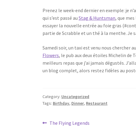
Prenez le week-end dernier en exemple: je n’ai
qui s’est passé au
Stag & Huntsman
, que mes
essayer la nouvelle entrée au foie gras (#con
partie de Scrabble et un thé à la menthe. Je sa
Samedi soir, un taxi est venu nous chercher au
Flowers
, le pub aux deux étoiles Michelin de
meilleurs repas que j’ai jamais dégustés. J’al
un blog complet, alors restez fidèles au po
Category:
Uncategorized
Tags:
Birthday
,
Dinner
,
Restaurant
Post
Previous
The Flying Legends
post: