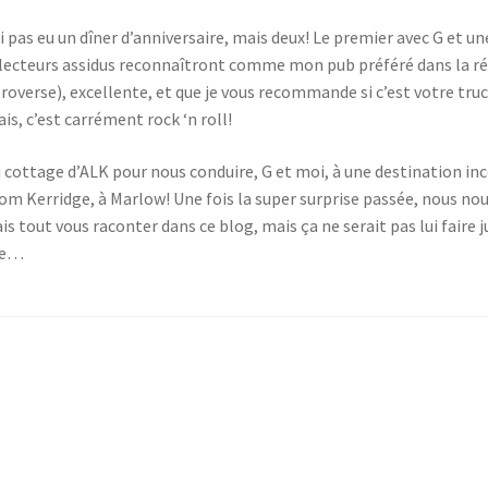
 pas eu un dîner d’anniversaire, mais deux! Le premier avec G et une
 lecteurs assidus reconnaîtront comme mon pub préféré dans la rég
troverse), excellente, et que je vous recommande si c’est votre tr
is, c’est carrément rock ‘n roll!
 cottage d’ALK pour nous conduire, G et moi, à une destination inc
 Tom Kerridge, à Marlow! Une fois la super surprise passée, nous no
lais tout vous raconter dans ce blog, mais ça ne serait pas lui faire
ste…