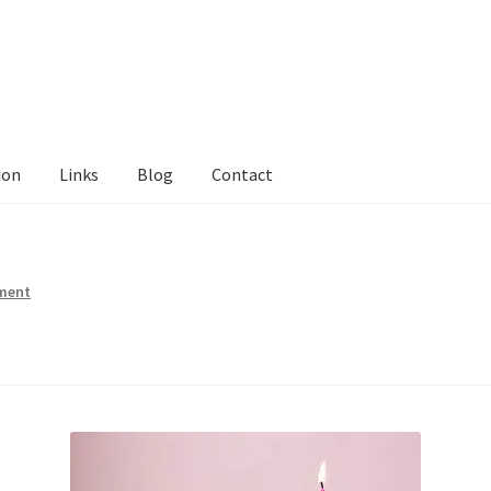
ion
Links
Blog
Contact
tact Me
Links
My Account
Privacy Policy
Privacy Tools
Private Tui
ts
Locations
My Bookings
Private
ment