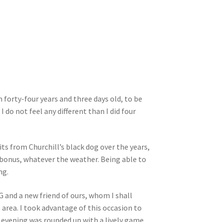
m forty-four years and three days old, to be
 do not feel any different than I did four
sits from Churchill’s black dog over the years,
a bonus, whatever the weather. Being able to
ng.
G and a new friend of ours, whom I shall
 area. I took advantage of this occasion to
e evening was rounded up with a lively game