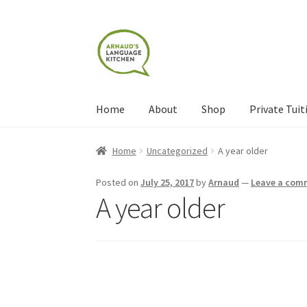
Skip
Skip
to
to
navigation
content
Home
About
Shop
Private Tuit
Home
About
Blog
Cart
Checkout
Contact
Con
Home
Uncategorized
A year older
Shop
Terms and Conditions
Categories
Even
Posted on
July 25, 2017
by
Arnaud
—
Leave a com
A year older