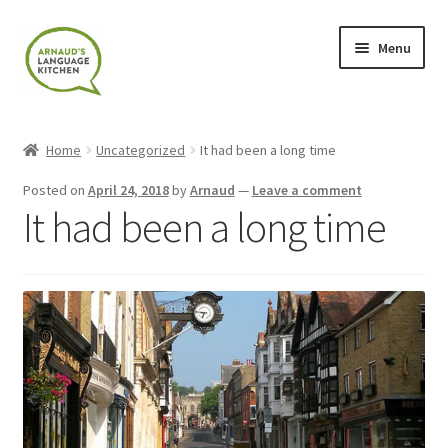
Skip
Skip
Menu
to
to
navigation
content
Home
Home
Uncategorized
It had been a long time
About
Posted on
April 24, 2018
by
Arnaud
—
Leave a comment
It had been a long time
Blog
Cart
Checkout
Contact
Contact Me