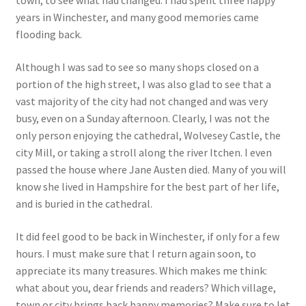
town, to see what had changed. I had spent three happy
Events
years in Winchester, and many good memories came
flooding back.
Locations
Although I was sad to see so many shops closed on a
portion of the high street, I was also glad to see that a
My Bookings
vast majority of the city had not changed and was very
busy, even on a Sunday afternoon. Clearly, I was not the
Private
only person enjoying the cathedral, Wolvesey Castle, the
city Mill, or taking a stroll along the river Itchen. I even
passed the house where Jane Austen died. Many of you will
know she lived in Hampshire for the best part of her life,
and is buried in the cathedral.
It did feel good to be back in Winchester, if only for a few
hours. I must make sure that I return again soon, to
appreciate its many treasures. Which makes me think:
what about you, dear friends and readers? Which village,
town or city brings back happy memories? Make sure to let