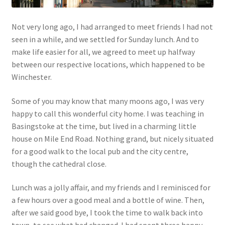
Links
Not very long ago, I had arranged to meet friends I had not
seen in a while, and we settled for Sunday lunch. And to
My Account
make life easier for all, we agreed to meet up halfway
between our respective locations, which happened to be
Privacy Policy
Winchester.
Some of you may know that many moons ago, I was very
Privacy Tools
happy to call this wonderful city home. I was teaching in
Basingstoke at the time, but lived in a charming little
Private Tuition
house on Mile End Road. Nothing grand, but nicely situated
for a good walk to the local pub and the city centre,
Shop
though the cathedral close.
Terms and Conditions
Lunch was a jolly affair, and my friends and I reminisced for
a few hours over a good meal and a bottle of wine. Then,
Categories
after we said good bye, I took the time to walk back into