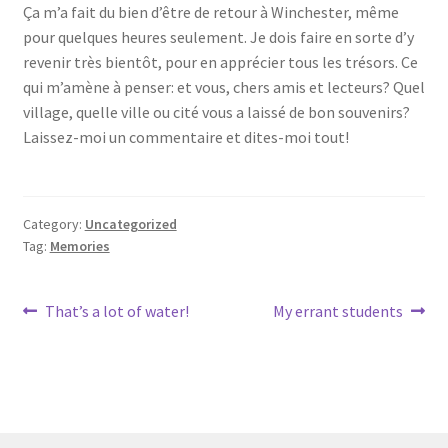
Ça m’a fait du bien d’être de retour à Winchester, même
pour quelques heures seulement. Je dois faire en sorte d’y
revenir très bientôt, pour en apprécier tous les trésors. Ce
qui m’amène à penser: et vous, chers amis et lecteurs? Quel
village, quelle ville ou cité vous a laissé de bon souvenirs?
Laissez-moi un commentaire et dites-moi tout!
Category:
Uncategorized
Tag:
Memories
Post
Previous
Next
That’s a lot of water!
My errant students
post:
post:
navigation