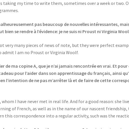
 was taking my time to write them, sometimes over a week or two. O
rogrammes.
malheureusement pas beaucoup de nouvelles intéressantes, mais 
 bien se rendre à l’évidence: je ne suis ni Proust ni Virginia Wool
not very many pieces of news of note, but they were perfect exampl
o admit I am no Proust or Virginia Woolf.
de ma copine A, que je n’ai jamais rencontrée en vrai. Et pour cau
t cadeau pour l’aider dans son apprentissage du français, ainsi q
 l’intention de ne pas m’arrêter là et de faire de cette correspo
whom I have never met in real life. And for a good reason: she live
earning of French, as well as in the name of our nascent friendship
rn this correspondence into a regular activity, such was the reacti