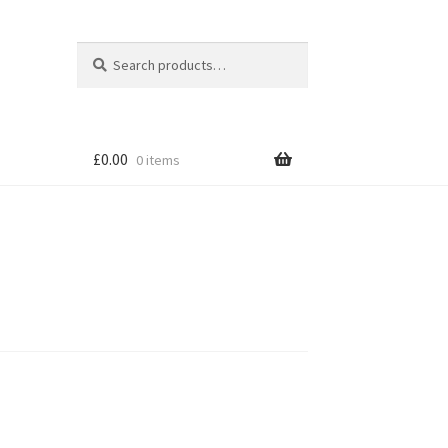
Search
Search
for:
£
0.00
0 items
tion