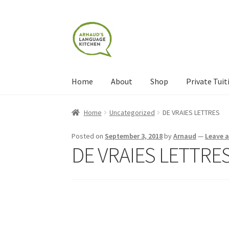
Skip
Skip
to
to
navigation
content
Home
About
Shop
Private Tuit
Home
About
Blog
Cart
Checkout
Contact
Con
Home
Uncategorized
DE VRAIES LETTRES
Shop
Terms and Conditions
Categories
Even
Posted on
September 3, 2018
by
Arnaud
—
Leave 
DE VRAIES LETTRE