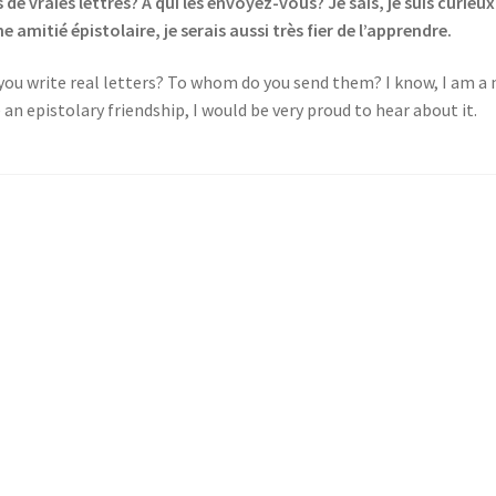
de vraies lettres? A qui les envoyez-vous? Je sais, je suis curieux,
amitié épistolaire, je serais aussi très fier de l’apprendre.
you write real letters? To whom do you send them? I know, I am a no
an epistolary friendship, I would be very proud to hear about it.