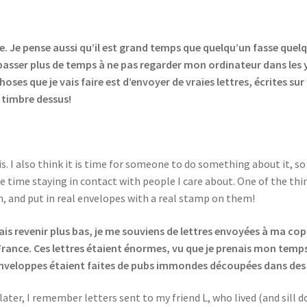
ense. Je pense aussi qu’il est grand temps que quelqu’un fasse que
 passer plus de temps à ne pas regarder mon ordinateur dans les 
oses que je vais faire est d’envoyer de vraies lettres, écrites sur
 timbre dessus!
it is. I also think it is time for someone to do something about it, s
time staying in contact with people I care about. One of the thing
n, and put in real envelopes with a real stamp on them!
ais revenir plus bas, je me souviens de lettres envoyées à ma copi
 France. Ces lettres étaient énormes, vu que je prenais mon temps
 enveloppes étaient faites de pubs immondes découpées dans de
ter, I remember letters sent to my friend L, who lived (and sill do