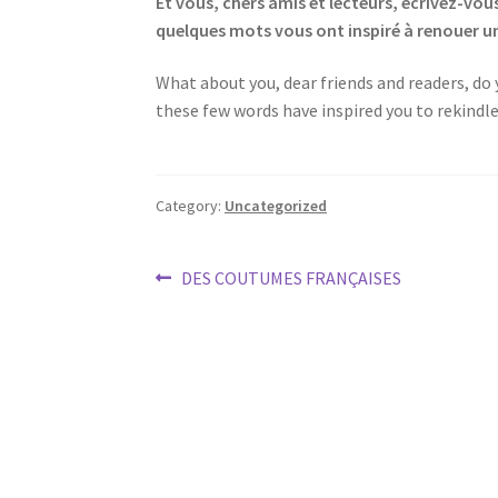
Et vous, chers amis et lecteurs, écrivez-vous 
quelques mots vous ont inspiré à renouer une 
What about you, dear friends and readers, do 
these few words have inspired you to rekindle 
Category:
Uncategorized
Post
Previous
DES COUTUMES FRANÇAISES
post:
navigation