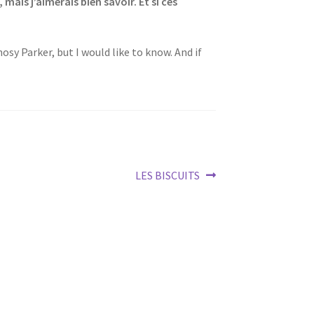
 mais j’aimerais bien savoir. Et si ces
sy Parker, but I would like to know. And if
Next
LES BISCUITS
post: