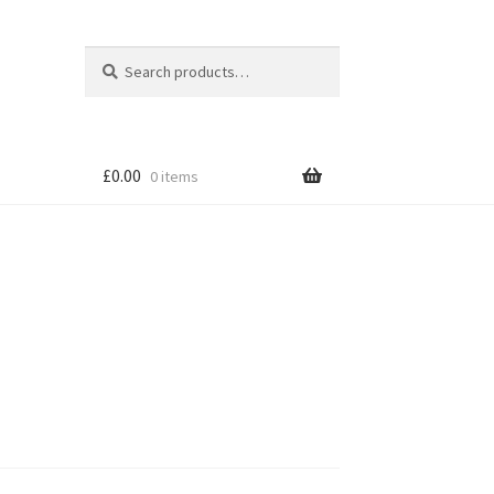
Search
Search
for:
£
0.00
0 items
tion