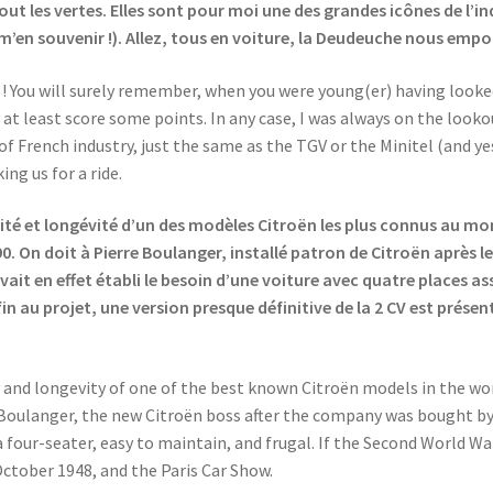
ut les vertes. Elles sont pour moi une des grandes icônes de l’i
ur m’en souvenir !). Allez, tous en voiture, la Deudeuche nous empo
e ! You will surely remember, when you were young(er) having looked
r at least score some points. In any case, I was always on the lookou
of French industry, just the same as the TGV or the Minitel (and ye
ng us for a ride.
rité et longévité d’un des modèles Citroën les plus connus au mo
0. On doit à Pierre Boulanger, installé patron de Citroën après le
vait en effet établi le besoin d’une voiture avec quatre places as
n au projet, une version presque définitive de la 2 CV est prése
ty and longevity of one of the best known Citroën models in the w
Boulanger, the new Citroën boss after the company was bought by Mi
 four-seater, easy to maintain, and frugal. If the Second World Wa
 October 1948, and the Paris Car Show.