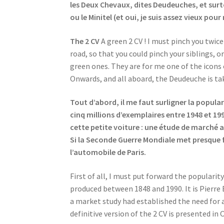
les Deux Chevaux, dites Deudeuches, et surto
ou le Minitel (et oui, je suis assez vieux po
The 2 CV
A green 2 CV ! I must pinch you twic
road, so that you could pinch your siblings, o
green ones. They are for me one of the icons 
Onwards, and all aboard, the Deudeuche is taki
Tout d’abord, il me faut surligner la popula
cinq millions d’exemplaires entre 1948 et 199
cette petite voiture : une étude de marché a
Si la Seconde Guerre Mondiale met presque fi
l’automobile de Paris.
First of all, I must put forward the populari
produced between 1848 and 1990. It is Pierre 
a market study had established the need for a
definitive version of the 2 CV is presented in