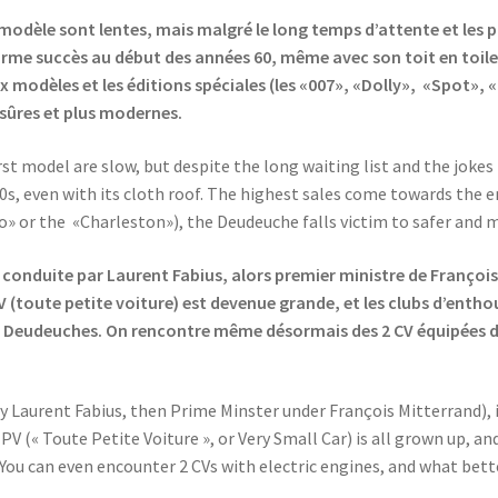
 modèle sont lentes, mais malgré le long temps d’attente et les pl
orme succès au début des années 60, même avec son toit en toile c
modèles et les éditions spéciales (les «007», «Dolly», «Spot», 
sûres et plus modernes.
t model are slow, but despite the long waiting list and the jokes (
0s, even with its cloth roof. The highest sales come towards the e
co» or the «Charleston»), the Deudeuche falls victim to safer and
 conduite par Laurent Fabius, alors premier ministre de François M
PV (toute petite voiture) est devenue grande, et les clubs d’ent
 Deudeuches. On rencontre même désormais des 2 CV équipées de
y Laurent Fabius, then Prime Minster under François Mitterrand), it
TPV (« Toute Petite Voiture », or Very Small Car) is all grown up, an
 You can even encounter 2 CVs with electric engines, and what bett