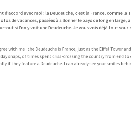
nt d’accord avec moi : la Deudeuche, c’est la France, comme la Tou
otos de vacances, passées à sillonner le pays de long en large, a
tout si l’on y voit une Deudeuche. Je vous vois déjà tout sourire
ee with me : the Deudeuche is France, just as the Eiffel Tower and
day snaps, of times spent criss-crossing the country from end to 
ly if they feature a Deudeuche. I can already see your smiles behi