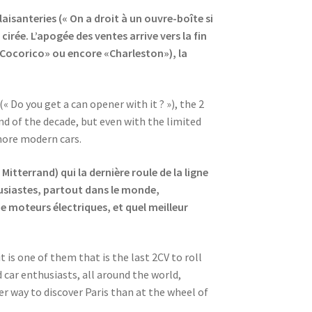
aisanteries (« On a droit à un ouvre-boîte si
irée. L’apogée des ventes arrive vers la fin
«Cocorico» ou encore «Charleston»), la
« Do you get a can opener with it ? »), the 2
nd of the decade, but even with the limited
 more modern cars.
itterrand) qui la dernière roule de la ligne
housiastes, partout dans le monde,
 moteurs électriques, et quel meilleur
 is one of them that is the last 2CV to roll
d car enthusiasts, all around the world,
er way to discover Paris than at the wheel of