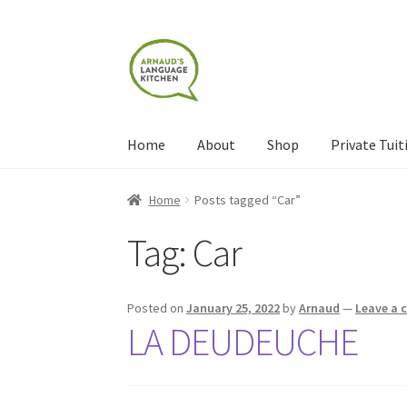
Skip
Skip
to
to
navigation
content
Home
About
Shop
Private Tuit
Home
About
Blog
Cart
Checkout
Contact
Con
Home
Posts tagged “Car”
Tag:
Car
Shop
Terms and Conditions
Categories
Even
Posted on
January 25, 2022
by
Arnaud
—
Leave a
LA DEUDEUCHE