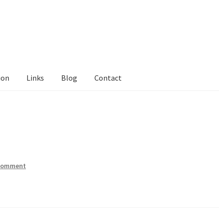
ion
Links
Blog
Contact
tact Me
Links
My Account
Privacy Policy
Privacy Tools
Private Tui
ts
Locations
My Bookings
Private
 comment