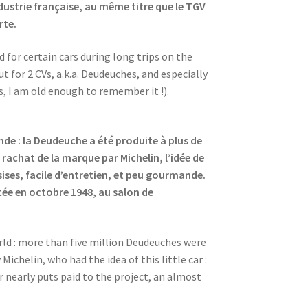
ndustrie française, au même titre que le TGV
rte.
 for certain cars during long trips on the
t for 2 CVs, a.k.a. Deudeuches, and especially
s, I am old enough to remember it !).
nde : la Deudeuche a été produite à plus de
 rachat de la marque par Michelin, l’idée de
sises, facile d’entretien, et peu gourmande.
ntée en octobre 1948, au salon de
orld : more than five million Deudeuches were
chelin, who had the idea of this little car :
r nearly puts paid to the project, an almost