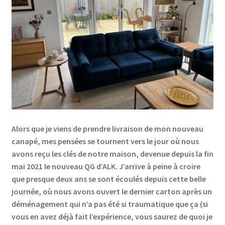
Links
My Account
Privacy Policy
Privacy Tools
Alors que je viens de prendre livraison de mon nouveau
Private Tuition
canapé, mes pensées se tournent vers le jour où nous
avons reçu les clés de notre maison, devenue depuis la fin
Shop
mai 2021 le nouveau QG d’ALK. J’arrive à peine à croire
que presque deux ans se sont écoulés depuis cette belle
Terms and Conditions
journée, où nous avons ouvert le dernier carton après un
déménagement qui n’a pas été si traumatique que ça (si
Categories
vous en avez déjà fait l’expérience, vous saurez de quoi je