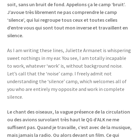
soit, sans un bruit de fond. Appelons ça le camp ‘bruit’.
J’avoue très librement ne pas comprendre le camp
‘silence’, qui lui regroupe tous ceux et toutes celles
d’entre vous qui sont tout mon inverse et travaillent en
silence.
As I am writing these lines, Juliette Armanet is whispering
sweet nothings in my ear. You see, I am totally incapable
to work, whatever ‘work’ is, without background noise.
Let’s call that the ‘noise’ camp. I freely admit not
understanding the ‘silence’ camp, which welcomes all of
you who are entirely my opposite and work in complete
silence.
Le chant des oiseaux, la vague présence de la circulation
ou des avions survolant très haut le QG d’ALK ne me
suffisent pas. Quand je travaille, c’est avec de la musique,
mais jamais la radio. Ou alors devant un film. Ce qui