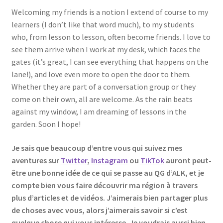
Welcoming my friends is a notion I extend of course to my
learners (I don’t like that word much), to my students
who, from lesson to lesson, often become friends. I love to
see them arrive when I work at my desk, which faces the
gates (it’s great, I can see everything that happens on the
lane!), and love even more to open the door to them.
Whether they are part of a conversation group or they
come on their own, all are welcome. As the rain beats
against my window, I am dreaming of lessons in the
garden. Soon I hope!
Je sais que beaucoup d’entre vous qui suivez mes
aventures sur
Twitter
,
Instagram
ou
TikTok
auront peut-
être une bonne idée de ce qui se passe au QG d’ALK, et je
compte bien vous faire découvrir ma région à travers
plus d’articles et de vidéos. J’aimerais bien partager plus
de choses avec vous, alors j’aimerais savoir si c’est
quelque chose qui vous intéresse. Je voudrais aussi bien