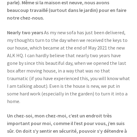
parle). Même si la maison est neuve, nous avons
Events
beaucoup travaillé (surtout dans le jardin) pour en faire
notre chez-nous.
Locations
Nearly two years
As my new sofa has just been delivered,
My Bookings
my thoughts turn to the day when we received the keys to
our house, which became at the end of May 2021 the new
Private
ALK HQ. I can hardly believe that nearly two years have
gone by since this beautiful day, when we opened the last
box after moving house, in a way that was no that
traumatic (if you have experienced this, you will know what
I am talking about). Even is the house is new, we put in
some hard work (especially in the garden) to turn it into a
home.
Un chez-soi, mon chez-moi, c’est un endroit très
important pour moi, comme il l’est pour vous, j’en suis
sûr. On doit s’y sentir en sécurité, pouvoir s’y détendre à