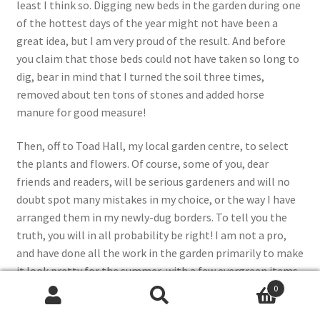
least I think so. Digging new beds in the garden during one
of the hottest days of the year might not have been a
great idea, but I am very proud of the result. And before
you claim that those beds could not have taken so long to
dig, bear in mind that I turned the soil three times,
removed about ten tons of stones and added horse
manure for good measure!
Then, off to Toad Hall, my local garden centre, to select
the plants and flowers. Of course, some of you, dear
friends and readers, will be serious gardeners and will no
doubt spot many mistakes in my choice, or the way I have
arranged them in my newly-dug borders. To tell you the
truth, you will in all probability be right! I am not a pro,
and have done all the work in the garden primarily to make
it look pretty for the summer, with a few evergreen items
to add colour all year round. Which explains my choice of
0
Search
Search
plants: I picked them not only because I liked the look of