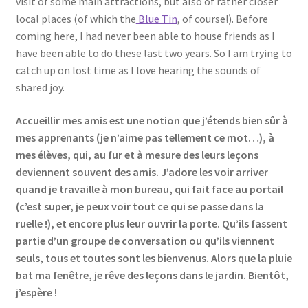
visit of some main attractions, but also of rather closer
local places (of which the
Blue Tin
, of course!). Before
coming here, I had never been able to house friends as I
have been able to do these last two years. So I am trying to
catch up on lost time as I love hearing the sounds of
shared joy.
Accueillir mes amis est une notion que j’étends bien sûr à
mes apprenants (je n’aime pas tellement ce mot…), à
mes élèves, qui, au fur et à mesure des leurs leçons
deviennent souvent des amis. J’adore les voir arriver
quand je travaille à mon bureau, qui fait face au portail
(c’est super, je peux voir tout ce qui se passe dans la
ruelle !), et encore plus leur ouvrir la porte. Qu’ils fassent
partie d’un groupe de conversation ou qu’ils viennent
seuls, tous et toutes sont les bienvenus. Alors que la pluie
bat ma fenêtre, je rêve des leçons dans le jardin. Bientôt,
j’espère !