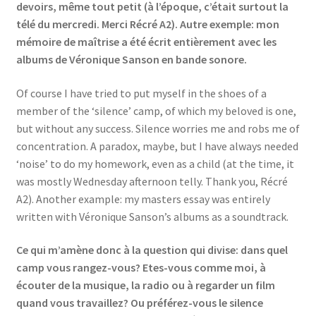
devoirs, même tout petit (à l’époque, c’était surtout la
télé du mercredi. Merci Récré A2). Autre exemple: mon
mémoire de maîtrise a été écrit entièrement avec les
albums de Véronique Sanson en bande sonore.
Of course I have tried to put myself in the shoes of a
member of the ‘silence’ camp, of which my beloved is one,
but without any success. Silence worries me and robs me of
concentration. A paradox, maybe, but I have always needed
‘noise’ to do my homework, even as a child (at the time, it
was mostly Wednesday afternoon telly. Thank you, Récré
A2). Another example: my masters essay was entirely
written with Véronique Sanson’s albums as a soundtrack.
Ce qui m’amène donc à la question qui divise: dans quel
camp vous rangez-vous? Etes-vous comme moi, à
écouter de la musique, la radio ou à regarder un film
quand vous travaillez? Ou préférez-vous le silence