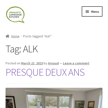
Skip
Skip
Menu
to
to
navigation
content
Home
Home
Posts tagged “ALK”
About
Tag:
ALK
Blog
Posted on
March 21, 2023
by
Arnaud
—
Leave a comment
Cart
PRESQUE DEUX ANS
Checkout
Contact
Contact Me