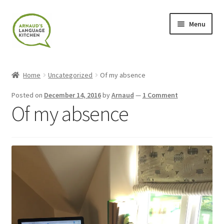
Skip
Skip
Menu
to
to
navigation
content
Home
Home
Uncategorized
Of my absence
About
Posted on
December 14, 2016
by
Arnaud
—
1 Comment
Of my absence
Blog
Cart
Checkout
Contact
Contact Me