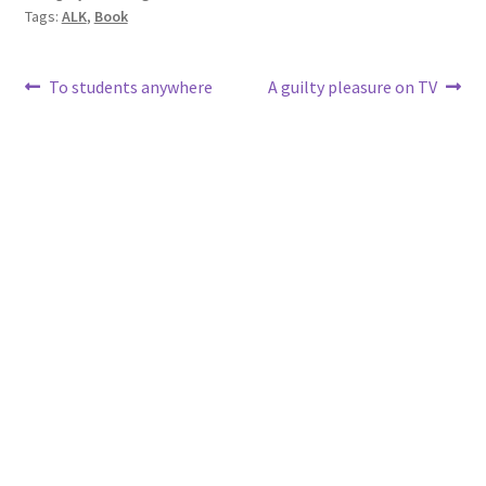
Tags:
ALK
,
Book
Post
Previous
Next
To students anywhere
A guilty pleasure on TV
post:
post:
navigation