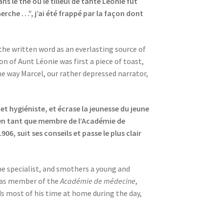
 le thé ou le tilleul de tante Léonie fut
erche …”, j’ai été frappé par la façon dont
the written word as an everlasting source of
n of Aunt Léonie was first a piece of toast,
the way Marcel, our rather depressed narrator,
et hygiéniste, et écrase la jeunesse du jeune
t, en tant que membre de l’Académie de
6, suit ses conseils et passe le plus clair
ene specialist, and smothers a young and
 as member of the
Académie de médecine
,
ds most of his time at home during the day,