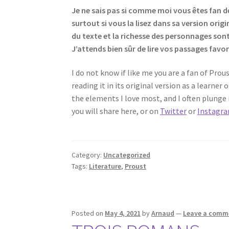
Je ne sais pas si comme moi vous êtes fan de
surtout si vous la lisez dans sa version ori
du texte et la richesse des personnages son
J’attends bien sûr de lire vos passages favor
I do not know if like me you are a fan of Prous
reading it in its original version as a learner
the elements I love most, and I often plunge i
you will share here, or on
Twitter
or
Instagr
Category:
Uncategorized
Tags:
Literature
,
Proust
Posted on
May 4, 2021
by
Arnaud
—
Leave a comm