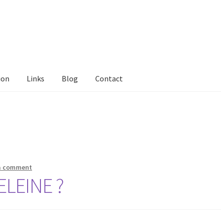
ion
Links
Blog
Contact
tact Me
Links
My Account
Privacy Policy
Privacy Tools
Private Tui
ts
Locations
My Bookings
Private
a comment
LEINE ?