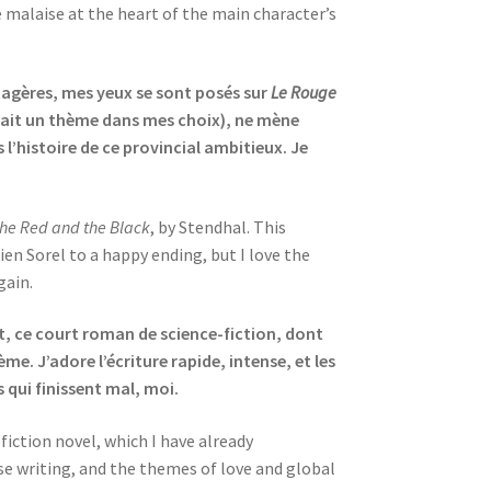
he malaise at the heart of the main character’s
 étagères, mes yeux se sont posés sur
Le Rouge
irait un thème
dans mes choix), ne mène
 l’histoire de ce provincial ambitieux. Je
he Red and the Black
, by Stendhal. This
ien Sorel to a happy ending, but I love the
again.
nt, ce court roman de science-fiction, dont
me. J’adore l’écriture rapide, intense, et les
 qui finissent mal, moi.
-fiction novel, which I have already
ense writing, and the themes of love and global