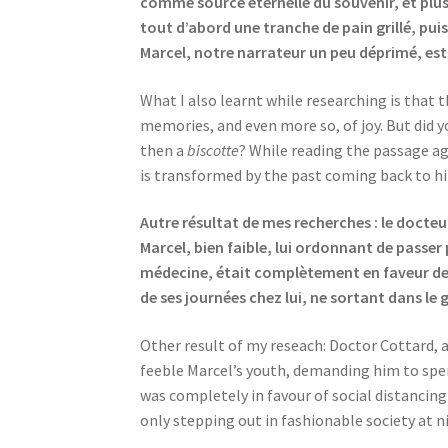
comme source éternelle du souvenir, et plus 
tout d’abord une tranche de pain grillé, pui
Marcel, notre narrateur un peu déprimé, est 
What I also learnt while researching is that 
memories, and even more so, of joy. But did y
then a
biscotte
? While reading the passage ag
is transformed by the past coming back to h
Autre résultat de mes recherches : le docteu
Marcel, bien faible, lui ordonnant de passer 
médecine, était complètement en faveur de la 
de ses journées chez lui, ne sortant dans l
Other result of my reseach: Doctor Cottard, a
feeble Marcel’s youth, demanding him to sp
was completely in favour of social distancing
only stepping out in fashionable society at