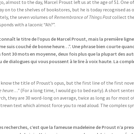
, almost to the day, Marcel Proust left us at the age of 51. One o
ay on to the shelves of bookstores, but he is today recognised as o
ately, the seven volumes of
Remembrance of Things Past
collect th
sponds with a laconic “Ah?”.
naît le titre de l’opus de Marcel Proust, mais la première ligne
je me suis couché de bonne heure…”. Une phrase bien courte quan
s font 30 mots en moyenne, deux fois plus que la plupart des aut
u de dialogues qui vous poussent à le lire à voix haute. La comple
ow the title of Proust’s opus, but the first line of the first nove
ne heure…”
(For a long time, I would go to bed early). A short sen
ch, they are 30 word-long on average, twice as long as for most o
rewn text which almost force you to read aloud. The complex synta
es recherches, c’est que la fameuse madeleine de Proust n’a presqu