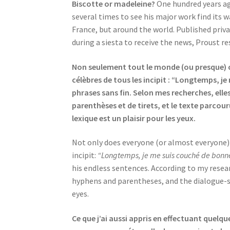
Biscotte or madeleine?
One hundred years ago
several times to see his major work find its w
France, but around the world. Published priv
during a siesta to receive the news, Proust re
Non seulement tout le monde (ou presque) con
célèbres de tous les incipit : “Longtemps, 
phrases sans fin. Selon mes recherches, elle
parenthèses et de tirets, et le texte parcour
lexique est un plaisir pour les yeux.
Not only does everyone (or almost everyone) kn
incipit:
“Longtemps, je me suis couché de bon
his endless sentences. According to my resear
hyphens and parentheses, and the dialogue-st
eyes.
Ce que j’ai aussi appris en effectuant quelqu