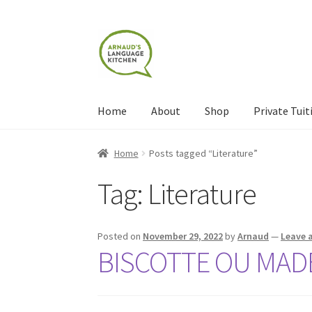
Skip
Skip
to
to
navigation
content
Home
About
Shop
Private Tuit
Home
About
Blog
Cart
Checkout
Contact
Con
Home
Posts tagged “Literature”
Tag:
Literature
Shop
Terms and Conditions
Categories
Even
Posted on
November 29, 2022
by
Arnaud
—
Leave 
BISCOTTE OU MADE