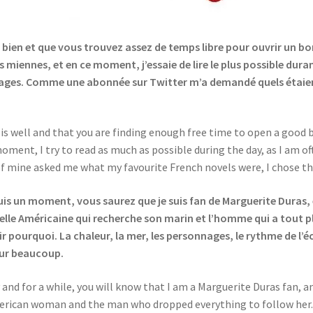
bien et que vous trouvez assez de temps libre pour ouvrir un bon l
es miennes, et en ce moment, j’essaie de lire le plus possible dura
 pages. Comme une abonnée sur Twitter m’a demandé quels étaien
 is well and that you are finding enough free time to open a good bo
e moment, I try to read as much as possible during the day, as I am 
f mine asked me what my favourite French novels were, I chose th
epuis un moment, vous saurez que je suis fan de Marguerite Duras
lle Américaine qui recherche son marin et l’homme qui a tout plaqu
oir pourquoi. La chaleur, la mer, les personnages, le rythme de l’é
pour beaucoup.
y and for a while, you will know that I am a Marguerite Duras fan, 
erican woman and the man who dropped everything to follow her. 