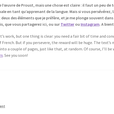
 l’œuvre de Proust, mais une chose est claire : il faut un peu de 
ginale en tant qu’apprenant de la langue. Mais si vous persévérez
t deux des éléments que je préfère, et je me plonge souvent da
is, que vous partagerez ici, ou sur
Twitter
ou
Instagram
. A bien
t’s work, but one thing is clear: you need a fair bit of time and conc
 of French. But if you persevere, the reward will be huge. The text’s
nto a couple of pages, just like that, at random. Of course, I’ll be
am
. See you soon!
ent