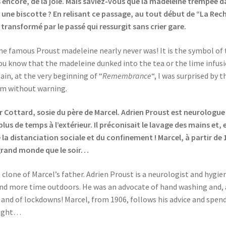
encore, de la joie. Mais saviez-vous que la madeleine trempée dans
s une biscotte ? En relisant ce passage, au tout début de “La Rech
transformé par le passé qui ressurgit sans crier gare.
the famous Proust madeleine nearly never was! It is the symbol of 
ou know that the madeleine dunked into the tea or the lime infusio
ain, at the very beginning of “
Remembrance
“, I was surprised by 
im without warning.
r Cottard, sosie du père de Marcel. Adrien Proust est neurologue 
plus de temps à l’extérieur. Il préconisait le lavage des mains e
distanciation sociale et du confinement ! Marcel, à partir de 190
e grand monde que le soir…
 clone of Marcel’s father. Adrien Proust is a neurologist and hygi
end more time outdoors. He was an advocate of hand washing and,
 and of lockdowns! Marcel, from 1906, follows his advice and spen
 night…