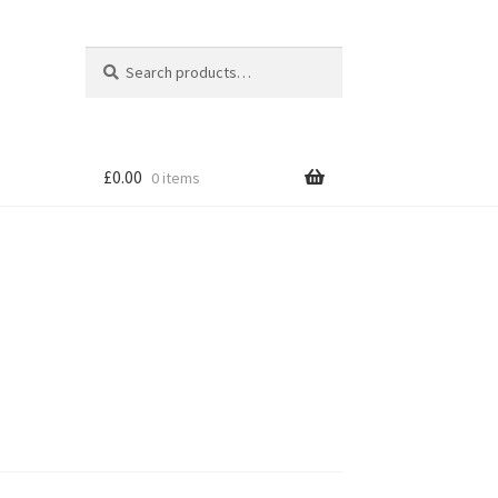
Search
Search
for:
£
0.00
0 items
tion