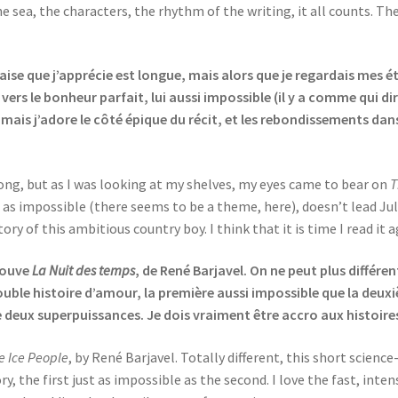
he sea, the characters, the rhythm of the writing, it all counts. T
nçaise que j’apprécie est longue, mais alors que je regardais mes
 vers le bonheur parfait, lui aussi impossible (il y a comme qui d
 mais j’adore le côté épique du récit, et les rebondissements dans
s long, but as I was looking at my shelves, my eyes came to bear on
T
t as impossible (there seems to be a theme, here), doesn’t lead Jul
ory of this ambitious country boy. I think that it is time I read it 
trouve
La Nuit des temps
, de René Barjavel. On ne peut plus différe
double histoire d’amour, la première aussi impossible que la deuxiè
 deux superpuissances. Je dois vraiment être accro aux histoires
e Ice People
, by René Barjavel. Totally different, this short science
y, the first just as impossible as the second. I love the fast, int