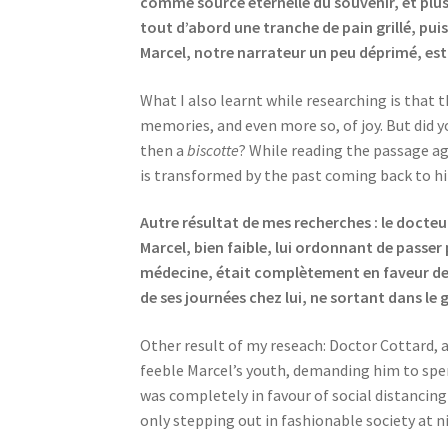
comme source éternelle du souvenir, et plus 
tout d’abord une tranche de pain grillé, pui
Marcel, notre narrateur un peu déprimé, est 
What I also learnt while researching is that 
memories, and even more so, of joy. But did y
then a
biscotte
? While reading the passage ag
is transformed by the past coming back to h
Autre résultat de mes recherches : le docteu
Marcel, bien faible, lui ordonnant de passer 
médecine, était complètement en faveur de la 
de ses journées chez lui, ne sortant dans l
Other result of my reseach: Doctor Cottard, a
feeble Marcel’s youth, demanding him to sp
was completely in favour of social distancing
only stepping out in fashionable society at