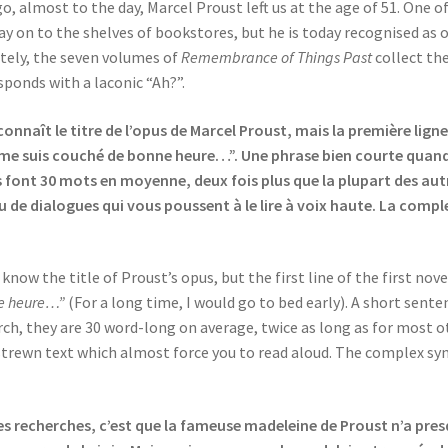
, almost to the day, Marcel Proust left us at the age of 51. One o
ay on to the shelves of bookstores, but he is today recognised as o
ately, the seven volumes of
Remembrance of Things Past
collect th
sponds with a laconic “Ah?”.
naît le titre de l’opus de Marcel Proust, mais la première ligne
je me suis couché de bonne heure…”. Une phrase bien courte quan
s font 30 mots en moyenne, deux fois plus que la plupart des aut
u de dialogues qui vous poussent à le lire à voix haute. La comple
ow the title of Proust’s opus, but the first line of the first nove
ne heure…”
(For a long time, I would go to bed early). A short sen
ch, they are 30 word-long on average, twice as long as for most o
rewn text which almost force you to read aloud. The complex synta
es recherches, c’est que la fameuse madeleine de Proust n’a presqu