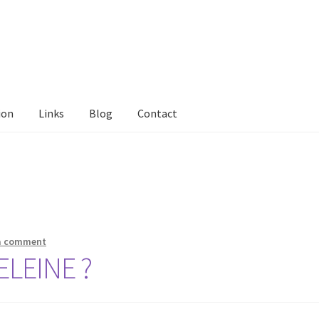
ion
Links
Blog
Contact
tact Me
Links
My Account
Privacy Policy
Privacy Tools
Private Tui
ts
Locations
My Bookings
Private
a comment
LEINE ?