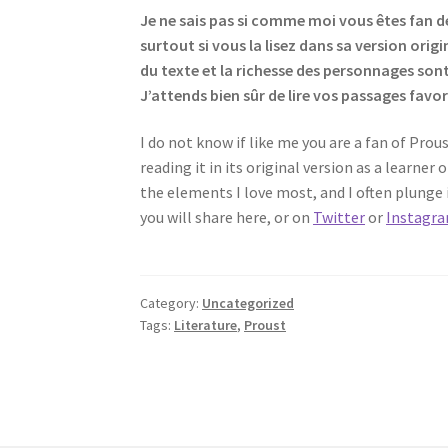
Je ne sais pas si comme moi vous êtes fan de
surtout si vous la lisez dans sa version ori
du texte et la richesse des personnages son
J’attends bien sûr de lire vos passages favor
I do not know if like me you are a fan of Prous
reading it in its original version as a learner
the elements I love most, and I often plunge i
you will share here, or on
Twitter
or
Instagr
Category:
Uncategorized
Tags:
Literature
,
Proust