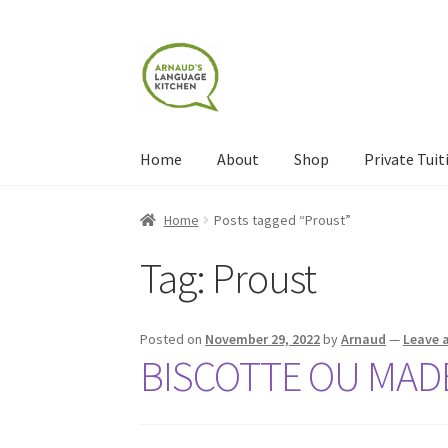
Skip
Skip
to
to
navigation
content
Home
About
Shop
Private Tuit
Home
About
Blog
Cart
Checkout
Contact
Con
Home
Posts tagged “Proust”
Tag:
Proust
Shop
Terms and Conditions
Categories
Even
Posted on
November 29, 2022
by
Arnaud
—
Leave 
BISCOTTE OU MADE