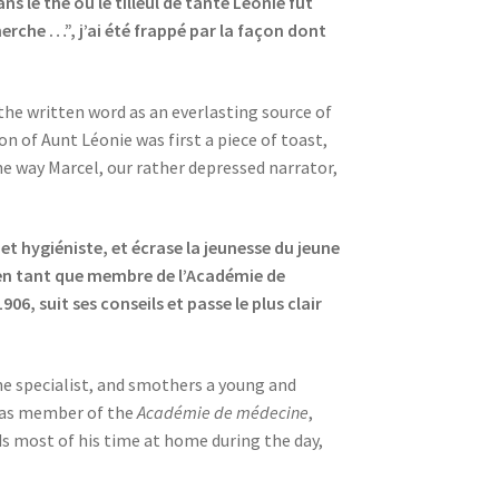
 le thé ou le tilleul de tante Léonie fut
erche …”, j’ai été frappé par la façon dont
the written word as an everlasting source of
n of Aunt Léonie was first a piece of toast,
the way Marcel, our rather depressed narrator,
et hygiéniste, et écrase la jeunesse du jeune
t, en tant que membre de l’Académie de
6, suit ses conseils et passe le plus clair
ene specialist, and smothers a young and
 as member of the
Académie de médecine
,
ds most of his time at home during the day,