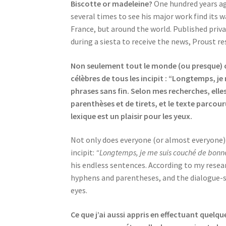
Biscotte or madeleine?
One hundred years ago
several times to see his major work find its w
France, but around the world. Published priv
during a siesta to receive the news, Proust re
Non seulement tout le monde (ou presque) con
célèbres de tous les incipit : “Longtemps, 
phrases sans fin. Selon mes recherches, elle
parenthèses et de tirets, et le texte parcour
lexique est un plaisir pour les yeux.
Not only does everyone (or almost everyone) kn
incipit:
“Longtemps, je me suis couché de bon
his endless sentences. According to my resear
hyphens and parentheses, and the dialogue-st
eyes.
Ce que j’ai aussi appris en effectuant quelqu