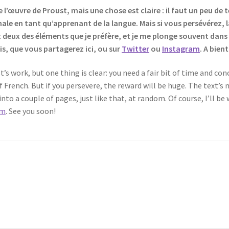
 l’œuvre de Proust, mais une chose est claire : il faut un peu de 
ginale en tant qu’apprenant de la langue. Mais si vous persévérez
t deux des éléments que je préfère, et je me plonge souvent da
is, que vous partagerez ici, ou sur
Twitter
ou
Instagram
. A bien
t’s work, but one thing is clear: you need a fair bit of time and conc
 of French. But if you persevere, the reward will be huge. The text’s
nto a couple of pages, just like that, at random. Of course, I’ll be
am
. See you soon!