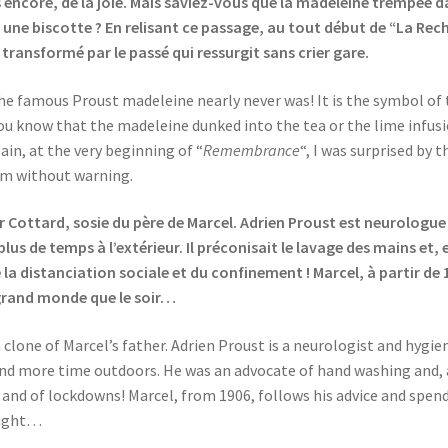
encore, de la joie. Mais saviez-vous que la madeleine trempée dans
s une biscotte ? En relisant ce passage, au tout début de “La Rech
transformé par le passé qui ressurgit sans crier gare.
the famous Proust madeleine nearly never was! It is the symbol of 
ou know that the madeleine dunked into the tea or the lime infusio
ain, at the very beginning of “
Remembrance
“, I was surprised by 
im without warning.
r Cottard, sosie du père de Marcel. Adrien Proust est neurologue 
plus de temps à l’extérieur. Il préconisait le lavage des mains e
distanciation sociale et du confinement ! Marcel, à partir de 190
e grand monde que le soir…
 clone of Marcel’s father. Adrien Proust is a neurologist and hygi
end more time outdoors. He was an advocate of hand washing and,
 and of lockdowns! Marcel, from 1906, follows his advice and spen
 night…