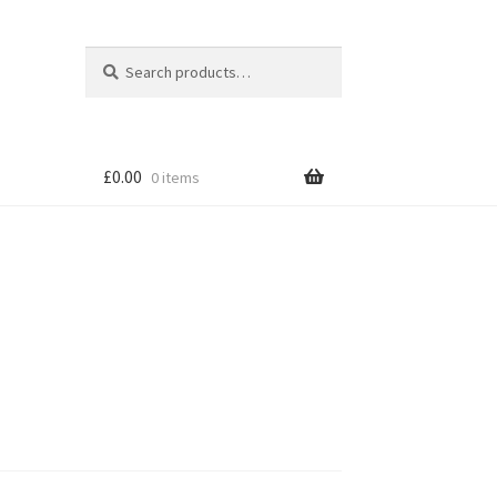
Search
Search
for:
£
0.00
0 items
tion