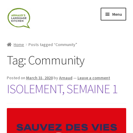
Skip
Skip
Menu
to
to
navigation
content
Home
Home
Posts tagged “Community”
About
Tag:
Community
Blog
Posted on
March 31, 2020
by
Arnaud
—
Leave a comment
Cart
ISOLEMENT, SEMAINE 1
Checkout
Contact
Contact Me