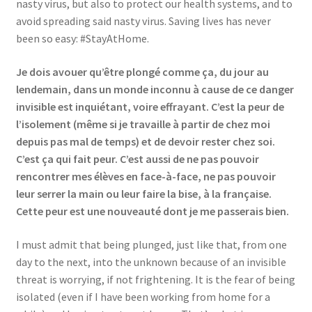
nasty virus, but also to protect our health systems, and to
Events
avoid spreading said nasty virus. Saving lives has never
been so easy: #StayAtHome.
Locations
Je dois avouer qu’être plongé comme ça, du jour au
My Bookings
lendemain, dans un monde inconnu à cause de ce danger
invisible est inquiétant, voire effrayant. C’est la peur de
l’isolement (même si je travaille à partir de chez moi
Private
depuis pas mal de temps) et de devoir rester chez soi.
C’est ça qui fait peur. C’est aussi de ne pas pouvoir
rencontrer mes élèves en face-à-face, ne pas pouvoir
leur serrer la main ou leur faire la bise, à la française.
Cette peur est une nouveauté dont je me passerais bien.
I must admit that being plunged, just like that, from one
day to the next, into the unknown because of an invisible
threat is worrying, if not frightening. It is the fear of being
isolated (even if I have been working from home for a