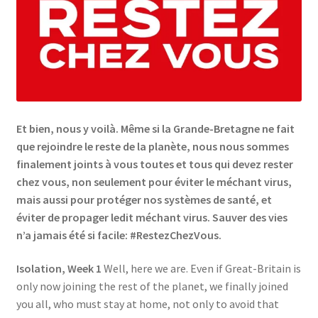
Links
My Account
Privacy Policy
Et bien, nous y voilà. Même si la Grande-Bretagne ne fait
Privacy Tools
que rejoindre le reste de la planète, nous nous sommes
finalement joints à vous toutes et tous qui devez rester
chez vous, non seulement pour éviter le méchant virus,
Private Tuition
mais aussi pour protéger nos systèmes de santé, et
éviter de propager ledit méchant virus. Sauver des vies
Shop
n’a jamais été si facile: #RestezChezVous.
Terms and Conditions
Isolation, Week 1
Well, here we are. Even if Great-Britain is
only now joining the rest of the planet, we finally joined
Categories
you all, who must stay at home, not only to avoid that