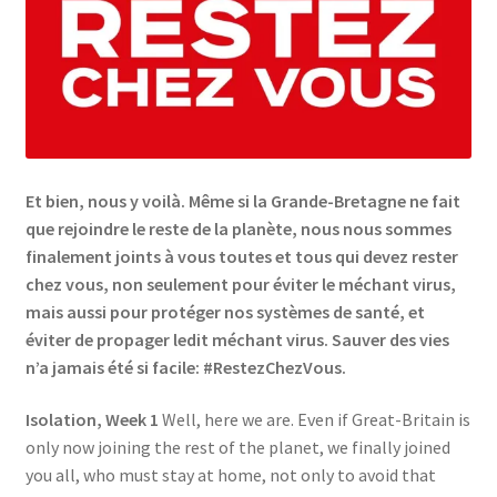
Links
My Account
Privacy Policy
Et bien, nous y voilà. Même si la Grande-Bretagne ne fait
Privacy Tools
que rejoindre le reste de la planète, nous nous sommes
finalement joints à vous toutes et tous qui devez rester
chez vous, non seulement pour éviter le méchant virus,
Private Tuition
mais aussi pour protéger nos systèmes de santé, et
éviter de propager ledit méchant virus. Sauver des vies
Shop
n’a jamais été si facile: #RestezChezVous.
Terms and Conditions
Isolation, Week 1
Well, here we are. Even if Great-Britain is
only now joining the rest of the planet, we finally joined
Categories
you all, who must stay at home, not only to avoid that