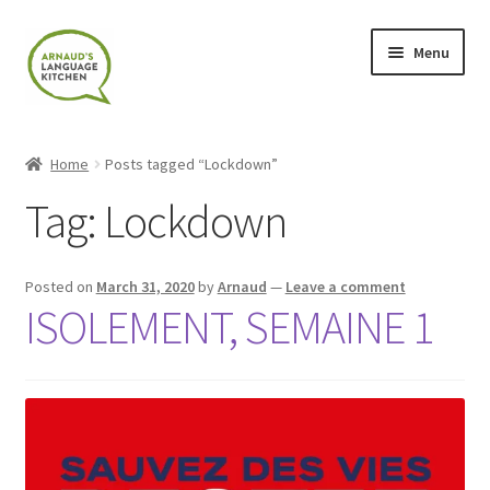
Skip
Skip
Menu
to
to
navigation
content
Home
Home
Posts tagged “Lockdown”
About
Tag:
Lockdown
Blog
Posted on
March 31, 2020
by
Arnaud
—
Leave a comment
Cart
ISOLEMENT, SEMAINE 1
Checkout
Contact
Contact Me