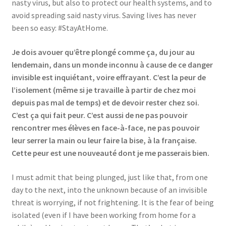
nasty virus, but also to protect our health systems, and to
Events
avoid spreading said nasty virus. Saving lives has never
been so easy: #StayAtHome.
Locations
Je dois avouer qu’être plongé comme ça, du jour au
My Bookings
lendemain, dans un monde inconnu à cause de ce danger
invisible est inquiétant, voire effrayant. C’est la peur de
l’isolement (même si je travaille à partir de chez moi
Private
depuis pas mal de temps) et de devoir rester chez soi.
C’est ça qui fait peur. C’est aussi de ne pas pouvoir
rencontrer mes élèves en face-à-face, ne pas pouvoir
leur serrer la main ou leur faire la bise, à la française.
Cette peur est une nouveauté dont je me passerais bien.
I must admit that being plunged, just like that, from one
day to the next, into the unknown because of an invisible
threat is worrying, if not frightening. It is the fear of being
isolated (even if I have been working from home for a