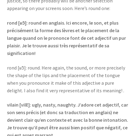
justice, so there probably will be another selection
appearing on your screens soon. Here’s round one:
rond [ʁɔ̃]: round en anglais. Ici encore, le son, et plus
précisément la forme des lèvres et le placement de la
langue quand on le prononce font de cet adjectif un pur
plaisir. Je le trouve aussi très représentatif de sa
signification!
rond [ʁɔ̃]: round. Here again, the sound, or more precisely
the shape of the lips and the placement of the tongue
when you pronounce it make of this adjective a pure
delight. I also find it very representative of its meaning! .
vilain [vilɛ̃]: ugly, nasty, naughty. J’adore cet adjectif, car
son sens précis (et donc sa traduction en anglais) ne
devient clair qu’en contexte et avec la bonne intonation.
Je trouve qu’il peut être aussi bien positif que négatif, ce
qui est assez marrant.