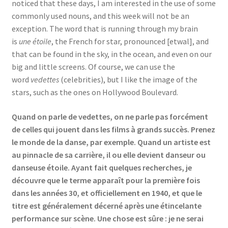
noticed that these days, I am interested in the use of some
Events
commonly used nouns, and this week will not be an
exception. The word that is running through my brain
Locations
is
une étoile
, the French for star, pronounced [etwal], and
that can be found in the sky, in the ocean, and even on our
My Bookings
big and little screens. Of course, we can use the
word
vedettes
(celebrities), but I like the image of the
Private
stars, such as the ones on Hollywood Boulevard.
Quand on parle de vedettes, on ne parle pas forcément
de celles qui jouent dans les films à grands succès. Prenez
le monde de la danse, par exemple. Quand un artiste est
au pinnacle de sa carrière, il ou elle devient danseur ou
danseuse étoile. Ayant fait quelques recherches, je
découvre que le terme apparaît pour la première fois
dans les années 30, et officiellement en 1940, et que le
titre est généralement décerné après une étincelante
performance sur scène. Une chose est sûre : je ne serai