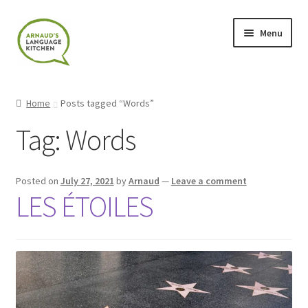
Skip
Skip
Menu
to
to
navigation
content
Home
Home
Posts tagged “Words”
About
Tag:
Words
Blog
Posted on
July 27, 2021
by
Arnaud
—
Leave a comment
Cart
LES ÉTOILES
Checkout
Contact
Contact Me