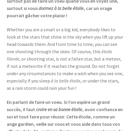
surtout pas de faire un voeu quand vous en voyez une,
surtout si vous
dormez à la belle étoile
, car un orage
pourrait gâcher votre plaisir !
Whether you are a small or a big kid, everybody likes to
look at the stars that shine in the sky when you lift up your
head towards them. And from time to time, you can see
one shooting through the skies. Of course, this
étoile
filante
, or shooting star, is not a fallen star, but a meteor,
if not a meteorite if it reaches the ground. Do not forget
under any circumstances to make a wish when you see one,
especially if you sleep
à la belle étoile
, or under the stars,
as a rain storm could ruin your fun !
En parlant de faire un voeu. Si l’on espère un grand
succès, il faut
croire en sa bonne étoile
, avoir confiance en
soi et tout faire pour réussir. Cette étoile, comme un
ange gardien, veille sur vous et vous aide dans tous vos