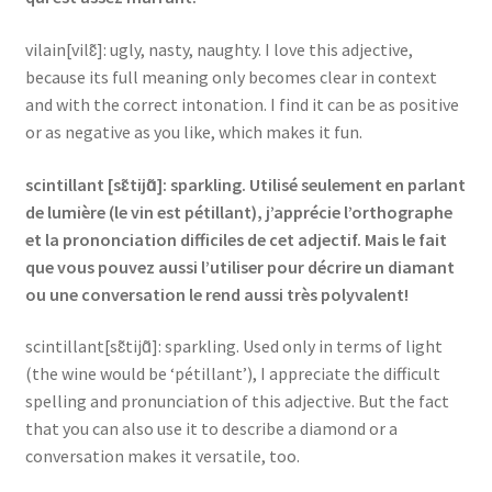
vilain[vilɛ̃]: ugly, nasty, naughty. I love this adjective,
because its full meaning only becomes clear in context
and with the correct intonation. I find it can be as positive
or as negative as you like, which makes it fun.
scintillant [sɛ̃tijɑ̃]: sparkling. Utilisé seulement en parlant
de lumière (le vin est pétillant), j’apprécie l’orthographe
et la prononciation difficiles de cet adjectif. Mais le fait
que vous pouvez aussi l’utiliser pour décrire un diamant
ou une conversation le rend aussi très polyvalent!
scintillant[sɛ̃tijɑ̃]: sparkling. Used only in terms of light
(the wine would be ‘pétillant’), I appreciate the difficult
spelling and pronunciation of this adjective. But the fact
that you can also use it to describe a diamond or a
conversation makes it versatile, too.