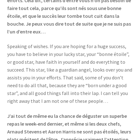
efforts. Cela dit, certains d’entre vous n’on pas besoin de
faire tout cela, parce qu’ils sont nés sous une bonne
étoile, et que le succès leur tombe tout cuit dans la
bouche. Je peux vous dire tout de suite que je ne suis pas
l’un d’entre eux…
Speaking of wishes. If you are hoping for a huge success,
you have to believe in your lucky star, your “bonne étoile”,
or good star, have faith in yourself and do everything to
succeed. This star, like a guardian angel, looks over you and
assists you in your efforts. That said, some of you don’t
need to do all that, because they are “born under a good
star”, and all good things fall into their lap. I can tell you
right away that I am not one of these people…
J’ai tout de même eu la chance de déguster un superbe
repas le week-end dernier, et même si les deux chefs,
Arnaud Stevens et Aaron Harris ne sont pas étoilés, leurs
plats méritent de l’être. J’apprécie vraiment l’attention