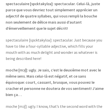
spectaculaire [spɛktakylɛʁ]: spectacular. Celui-là, juste
parce que vous devriez tout simplement apprécier un
adjectif de quatre syllabes, qui vous rempli la bouche
non seulement de délice mais aussi d’autant
d’émerveillement que le sujet décrit!
spectaculaire [spɛktakylɛʁ]: spectacular. Just because you
have to like a four-syllable adjective, which fills your
mouth with as much delight and wonder as whatever is
being described here!
moche [mɔʃ]: ugly. Je sais, c’est le deuxième mot avec le
même sens. Mais celui-là est négatif, et ce sans
équivoque: court, cassant, brusque, vous pouvez le
cracher et personne ne doutera de vos sentiment! J’aime
bien ça…
moche [mɔʃ]: ugly. I know, that’s the second word with the