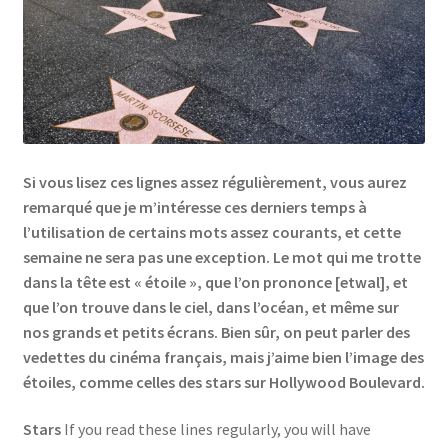
Links
My Account
Privacy Policy
Si vous lisez ces lignes assez régulièrement, vous aurez
Privacy Tools
remarqué que je m’intéresse ces derniers temps à
l’utilisation de certains mots assez courants, et cette
semaine ne sera pas une exception. Le mot qui me trotte
Private Tuition
dans la tête est « étoile », que l’on prononce [etwal], et
que l’on trouve dans le ciel, dans l’océan, et même sur
Shop
nos grands et petits écrans. Bien sûr, on peut parler des
vedettes du cinéma français, mais j’aime bien l’image des
Terms and Conditions
étoiles, comme celles des stars sur Hollywood Boulevard.
Categories
Stars
If you read these lines regularly, you will have