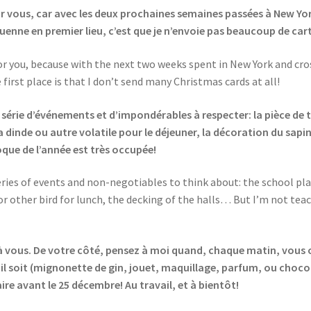
 vous, car avec les deux prochaines semaines passées à New York 
ouenne en premier lieu, c’est que je n’envoie pas beaucoup de car
r you, because with the next two weeks spent in New York and cross
first place is that I don’t send many Christmas cards at all!
e série d’événements et d’impondérables à respecter: la pièce de 
a dinde ou autre volatile pour le déjeuner, la décoration du sapi
que de l’année est très occupée!
series of events and non-negotiables to think about: the school pl
or other bird for lunch, the decking of the halls… But I’m not tea
 à vous. De votre côté, pensez à moi quand, chaque matin, vous o
’il soit (mignonette de gin, jouet, maquillage, parfum, ou chocola
ire avant le 25 décembre! Au travail, et à bientôt!