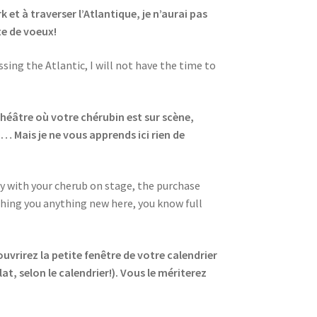
et à traverser l’Atlantique, je n’aurai pas
te de voeux!
ing the Atlantic, I will not have the time to
théâtre où votre chérubin est sur scène,
n… Mais je ne vous apprends ici rien de
ay with your cherub on stage, the purchase
ching you anything new here, you know full
uvrirez la petite fenêtre de votre calendrier
t, selon le calendrier!). Vous le mériterez