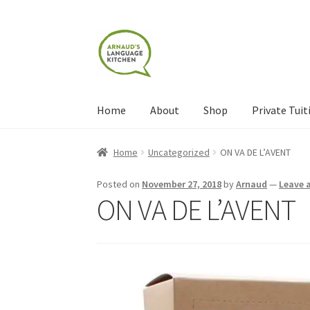
Skip
Skip
to
to
navigation
content
Home
About
Shop
Private Tuit
Home
About
Blog
Cart
Checkout
Contact
Con
Home
Uncategorized
ON VA DE L’AVENT
Shop
Terms and Conditions
Categories
Even
Posted on
November 27, 2018
by
Arnaud
—
Leave 
ON VA DE L’AVENT