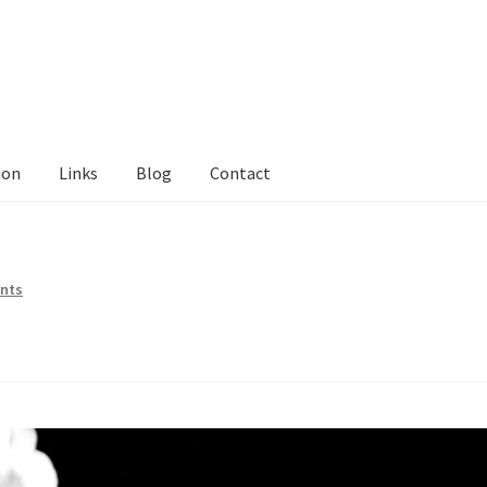
ion
Links
Blog
Contact
tact Me
Links
My Account
Privacy Policy
Privacy Tools
Private Tui
ts
Locations
My Bookings
Private
nts