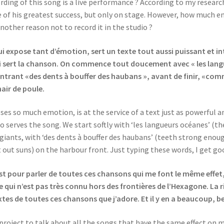
rding of this song is a live performance ? According to my research
e of his greatest success, but only on stage. However, how much ener
Another reason not to record it in the studio ?
i expose tant d’émotion, sert un texte tout aussi puissant et inté
ussi sert la chanson. On commence tout doucement avec « les lan
ant «des dents à bouffer des haubans », avant de finir, «comme 
hair de poule.
es so much emotion, is at the service of a text just as powerful and
so serves the song. We start softly with ‘les langueurs océanes’ (th
ants, with ‘des dents à bouffer des haubans’ (teeth strong enoug
t out suns) on the harbour front. Just typing these words, I get 
t pour parler de toutes ces chansons qui me font le même effet, 
e qui n’est pas très connu hors des frontières de l’Hexagone. La 
xtes de toutes ces chansons que j’adore. Et il y en a beaucoup
oject to talk about all the songs that have the same effect on me