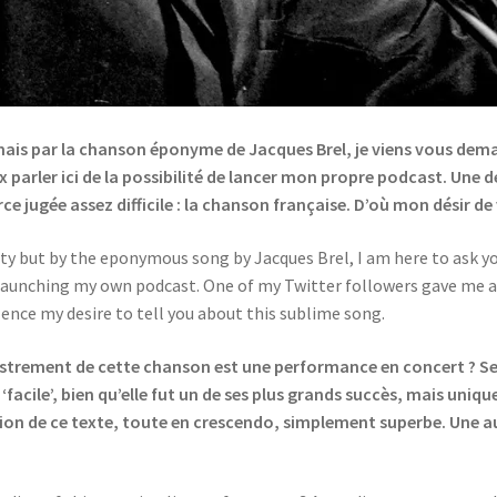
, mais par la chanson éponyme de Jacques Brel, je viens vous dem
x parler ici de la possibilité de lancer mon propre podcast. Une
rce jugée assez difficile : la chanson française. D’où mon désir 
ity but by the eponymous song by Jacques Brel, I am here to ask yo
 launching my own podcast. One of my Twitter followers gave me a 
 Hence my desire to tell you about this sublime song.
gistrement de cette chanson est une performance en concert ? Se
‘facile’, bien qu’elle fut un de ses plus grands succès, mais uni
tion de ce texte, toute en crescendo, simplement superbe. Une au