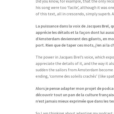
Did you know, for example, that the only reco
his song were too ‘facile’, although it was on
of this text, all in crescendo, simply superb. 
La puissance dans la voix de Jacques Brel, qu
apprécie les détails et la façon dont lui a
d’Amsterdam deviennent des géants, en montr
port. Rien que de taper ces mots, j’en ai la c
The power in Jacques Brel’s voice, which expos
appreciate the details of it, and the way it al
sudden the sailors from Amsterdam become gi
ending, ‘comme des soleils crachés’ (like spa
Alors je pense adapter mon projet de podcas
découvrir tout un pan de la culture français
n’est jamais mieux exprimée que dans les te
So I am thinking about adapting my podcast pr