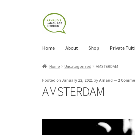
Skip
Skip
to
to
navigation
content
Home
About
Shop
Private Tuit
Home
About
Blog
Cart
Checkout
Contact
Con
Home
Uncategorized
AMSTERDAM
Shop
Terms and Conditions
Categories
Even
Posted on
January 12, 2021
by
Arnaud
—
2 Comme
AMSTERDAM