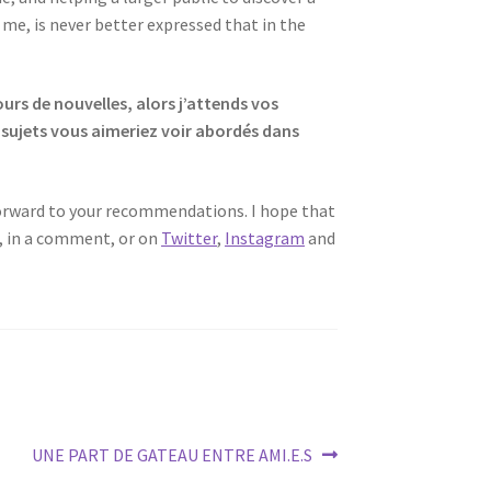
 me, is never better expressed that in the
ours de nouvelles, alors j’attends vos
 sujets vous aimeriez voir abordés dans
 !
 forward to your recommendations. I hope that
e, in a comment, or on
Twitter
,
Instagram
and
Next
UNE PART DE GATEAU ENTRE AMI.E.S
post: