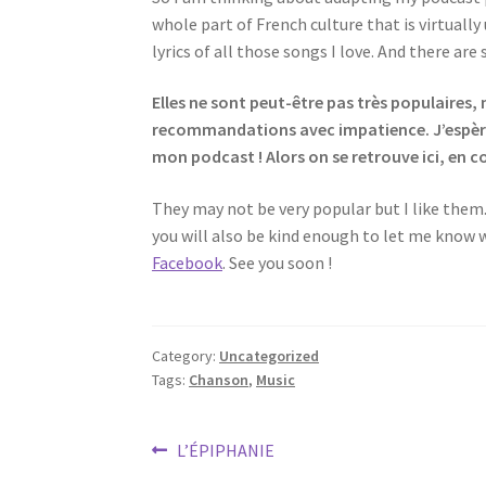
whole part of French culture that is virtuall
lyrics of all those songs I love. And there a
Elles ne sont peut-être pas très populaires, m
recommandations avec impatience. J’espère q
mon podcast ! Alors on se retrouve ici, en
They may not be very popular but I like them
you will also be kind enough to let me know w
Facebook
. See you soon !
Category:
Uncategorized
Tags:
Chanson
,
Music
Post
Previous
L’ÉPIPHANIE
post: