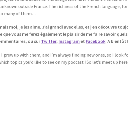
y unknown outside France. The richness of the French language, for
re so many of them…
ais moi, je les aime. J’ai grandi avec elles, et j’en découvre touj
ue vous me ferez également le plaisir de me faire savoir quels
 commentaires, ou sur
Twitter
,
Instagram
et
Facebook
. A bientôt
. I grew up with them, and I’m always finding new ones, so I look
hich topics you’d like to see on my podcast ! So let’s meet up her