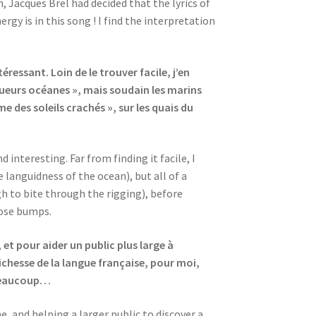
, Jacques Brel had decided that the lyrics of
gy is in this song ! I find the interpretation
ressant. Loin de le trouver facile, j’en
gueurs océanes », mais soudain les marins
des soleils crachés », sur les quais du
 interesting. Far from finding it facile, I
e languidness of the ocean), but all of a
h to bite through the rigging), before
goose bumps.
et pour aider un public plus large à
richesse de la langue française, pour moi,
, beaucoup…
, and helping a larger public to discover a