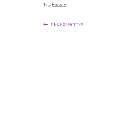
Tag:
History
Post
Previous
DES EXERCICES
post:
navigation