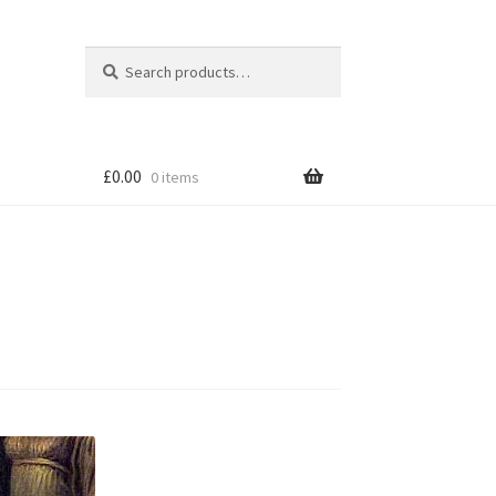
Search
Search
for:
£
0.00
0 items
tion