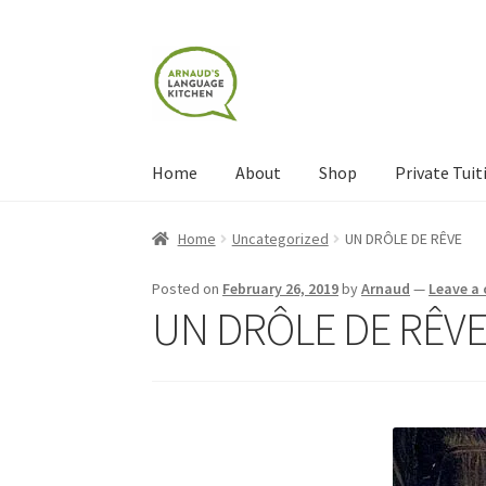
Skip
Skip
to
to
navigation
content
Home
About
Shop
Private Tuit
Home
About
Blog
Cart
Checkout
Contact
Con
Home
Uncategorized
UN DRÔLE DE RÊVE
Shop
Terms and Conditions
Categories
Even
Posted on
February 26, 2019
by
Arnaud
—
Leave a
UN DRÔLE DE RÊV