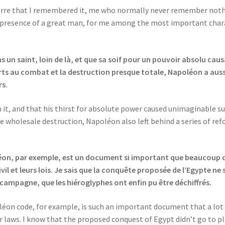
bizarre that I remembered it, me who normally never remember no
the presence of a great man, for me among the most important cha
s un saint, loin de là, et que sa soif pour un pouvoir absolu ca
s au combat et la destruction presque totale, Napoléon a aussi l
rs.
 it, and that his thirst for absolute power caused unimaginable su
e wholesale destruction, Napoléon also left behind a series of re
oléon, par exemple, est un document si important que beaucoup d
vil et leurs lois. Je sais que la conquête proposée de l’Egypte ne 
 campagne, que les hiéroglyphes ont enfin pu être déchiffrés.
oléon code, for example, is such an important document that a lot
heir laws. I know that the proposed conquest of Egypt didn’t go to p