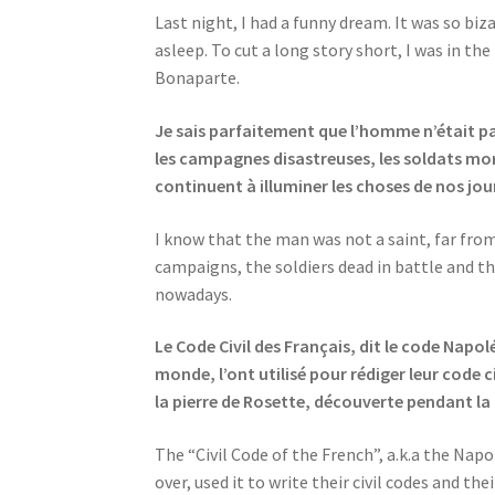
Last night, I had a funny dream. It was so 
asleep. To cut a long story short, I was in 
Bonaparte.
Je sais parfaitement que l’homme n’était pa
les campagnes disastreuses, les soldats mort
continuent à illuminer les choses de nos jou
I know that the man was not a saint, far from
campaigns, the soldiers dead in battle and th
nowadays.
Le Code Civil des Français, dit le code Nap
monde, l’ont utilisé pour rédiger leur code ci
la pierre de Rosette, découverte pendant la
The “Civil Code of the French”, a.k.a the Nap
over, used it to write their civil codes and t