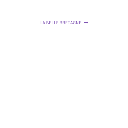
Next
LA BELLE BRETAGNE
post: