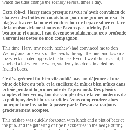
watch the tides change the scenery several times a day.
Cette fois-ci, Harry (mon presque neveu) m’avait convaincu de
chausser des bottes en caoutchouc pour une promenade sur la
plage, à travers la boue et en direction de l’épave située en face
de la maison. Même si nous ne l’avons pas atteinte, j’ai
beaucoup ri quand, l’eau devenue soudainement trop profonde
a envahi les bottes de mon compagnon.
This time, Harry (my nearly nephew) had convinced me to don
Wellingtons for a walk on the beach, through the mud and towards
the wreck situated opposite the house. Even if we didn’t reach it, I
laughed a lot when the water, suddenly too deep, invaded my
friend’s boots.
Ce désagrément fut bien vite oublié avec un déjeuner et une
pinte de bière au pub, et la cueillette de mûres bien mûres dans
la haie pendant la promenade de l’après-midi. Des plaisirs
simples et bienvenus, loin des complexités de la vie moderne, de
la politique, des histoires sordides. Vous comprendrez alors
pourquoi une invitation à passer par le Devon est toujours
gracieusement acceptée.
This mishap was quickly forgotten with lunch and a pint of beer at
the pub, and the gathering of ripe blackberries in the hedge during