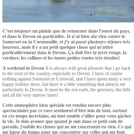
C’est toujours un plaisir que de retourner dans l’ouest du pays,
et dans le Devon en particulier. Je n’ai bien sûr rien contre le
Somerset ou la Cornouaille, et j’y ai passé plusieurs séjours très
heureux, mais il y a un petit quelque chose qui m’attire
particulièrement dans le Devon. Ça doit être la terre rouge, la
verdure, les collines et les toutes petites routes très étroites!
A weekend in Devon
It is always with great pleasure that I go back
to the west of the country, especially to Devon. I have of course
nothing against Somerset or Cornwall, and I have spent many a very
happy holiday there, but there is a little something that attracts me
particularly to Devon. It must be the red earth, the greenery, the hills
and all the very narrow lanes!
Cette atmosphère bien spéciale est rendue encore plus
spectaculaire par ce rare sentiment d’être loin de tout, surtout
en ces temps incertains, où tout semble s’allier pour vous gâcher
la vie. Je dois avouer que quand je suis dans ce petit coin de
paradis, j’oublie les choses qui ne me concernent en rien. Ce qui
me laisse du temps pour me concentrer sur celles qui me font