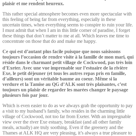
plaisir et me rendent heureux.
This rather special atmosphere becomes even more spectacular with
this feeling of being far from everything, especially in these
uncertain times, when everything seems to conspire to ruin your life.
I must admit that when I am in this little corner of paradise, I forget
these things that don’t matter to me at all. Which leaves me time to
concentrate on those that do and make me happy.
Ce qui est d’autant plus facile puisque que nous saisissons
toujours l’occasion de rendre visite à la famille de mon mari, qui
réside dans le charmant petit village de Cockwood, pas très loin
d’Exeter. Avec une vue imprenable sur l’estuaire de la rivière
Exe, le petit déjeuner (et tous les autres repas pris en famille,
d’ailleurs) sont un véritable baume au coeur. Même si la
verdure et la Tamise au QG d’ALK sont très plaisantes, c’est
toujours un plaisir de regarder les marées changer le paysage
plusieurs fois par jour.
Which is even easier to do as we always grab the opportunity to pay
a visit to my husband’s family, who resides in the charming little
village of Cockwood, not too far from Exeter. With an impregnable
view over the river Exe estuary, breakfast (and all other family
meals, actually) are truly soothing. Even if the greenery and the
Thames at ALK HQ are very pleasing, it’s always a true pleasure to