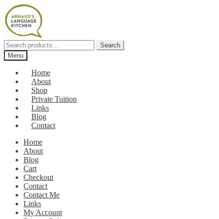
Skip
Skip
to
to
navigation
content
Search
Search
for:
Menu
Home
About
Shop
Private Tuition
Links
Blog
Contact
Home
About
Blog
Cart
Checkout
Contact
Contact Me
Links
My Account