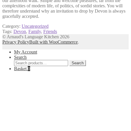
our afternoon walk. Simple and welcome pleasures, far from the
complexities of modern life, of politics, of sordid stories. You will
therefore understand why an invitation to drop by Devon is always
gracefully accepted.
Category:
Uncategorized
Tags:
Devon
,
Family
,
Friends
© Arnaud's Language Kitchen 2026
Privacy Policy
Built with WooCommerce
.
My Account
Search
Search
Search
for:
Basket
0