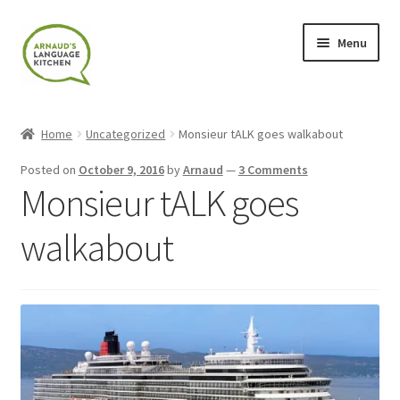
Skip
Skip
Menu
to
to
navigation
content
Home
Home
Uncategorized
Monsieur tALK goes walkabout
About
Posted on
October 9, 2016
by
Arnaud
—
3 Comments
Monsieur tALK goes
Blog
walkabout
Cart
Checkout
Contact
Contact Me