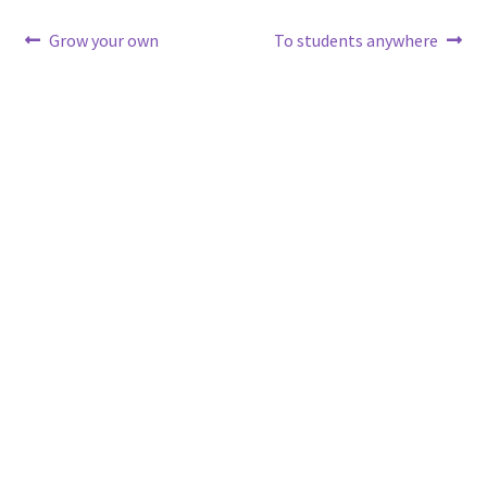
Post
Previous
Next
Grow your own
To students anywhere
post:
post:
navigation