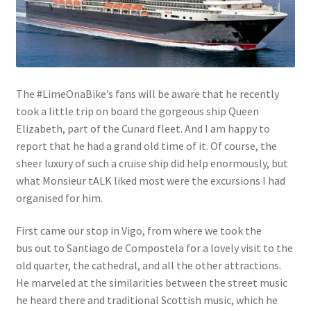
Links
My Account
The #LimeOnaBike’s fans will be aware that he recently
Privacy Policy
took a little trip on board the gorgeous ship Queen
Elizabeth, part of the Cunard fleet. And I am happy to
Privacy Tools
report that he had a grand old time of it. Of course, the
sheer luxury of such a cruise ship did help enormously, but
Private Tuition
what Monsieur tALK liked most were the excursions I had
organised for him.
Shop
First came our stop in Vigo, from where we took the
bus out to Santiago de Compostela for a lovely visit to the
Terms and Conditions
old quarter, the cathedral, and all the other attractions.
He marveled at the similarities between the street music
Categories
he heard there and traditional Scottish music, which he