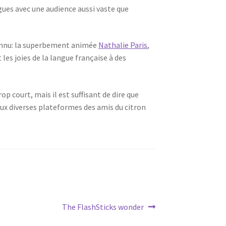
gues avec une audience aussi vaste que
connu: la superbement animée
Nathalie Paris
,
es joies de la langue française à des
op court, mais il est suffisant de dire que
aux diverses plateformes des amis du citron
Next
The FlashSticks wonder
post: