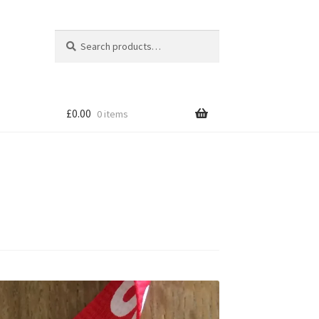
Search
Search
for:
£
0.00
0 items
tion