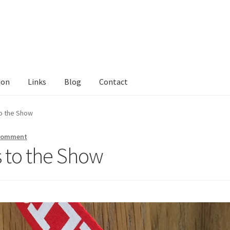
ion
Links
Blog
Contact
tact Me
Links
My Account
Privacy Policy
Privacy Tools
Private Tui
o the Show
ts
Locations
My Bookings
Private
 comment
 to the Show