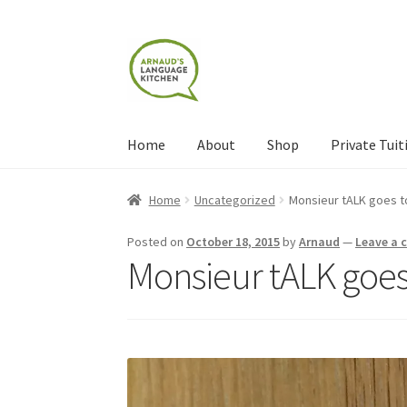
Skip
Skip
to
to
navigation
content
Home
About
Shop
Private Tuit
Home
About
Blog
Cart
Checkout
Contact
Con
Home
Uncategorized
Monsieur tALK goes t
Shop
Terms and Conditions
Categories
Even
Posted on
October 18, 2015
by
Arnaud
—
Leave a
Monsieur tALK goes