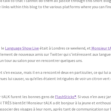
alk to that I cannot do them all justice through this short blog,
 links within this blog to the various platforms where you can find
: le
Language Show Live
était à Londres ce weekend, et
Monsieur t
 tellement de nouveaux amis sur Twitter qui s’intéressent aux langu
e un tour au salon pour en rencontrer quelques uns.
s’en excuse, mais il en a rencontré deux en particulier, ce qui lui a fai
es lui causer, vu qu’elles étaient intriguées de voir un citron vert
ur tALK furent les bonnes gens de
FlashSticks®
. Si vous n’en avez j
ol TRÈS bientôt! Monsieur tALK a dit bonjour à la jeune et enthous
ssocier des visages à leur nom, après tant de communication sur l