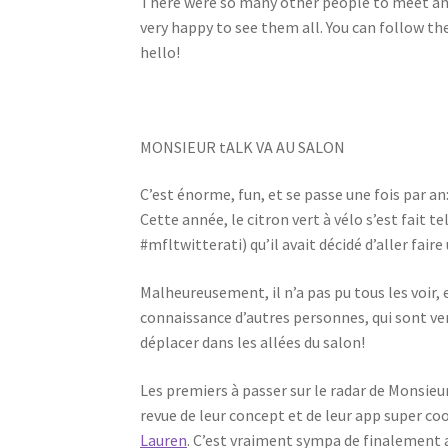
There were so many other people to meet and t
very happy to see them all. You can follow the
hello!
MONSIEUR tALK VA AU SALON
C’est énorme, fun, et se passe une fois par an
Cette année, le citron vert à vélo s’est fait
#mfltwitterati) qu’il avait décidé d’aller fair
Malheureusement, il n’a pas pu tous les voir, et 
connaissance d’autres personnes, qui sont venu
déplacer dans les allées du salon!
Les premiers à passer sur le radar de Monsie
revue de leur concept et de leur app super co
Lauren
. C’est vraiment sympa de finalement a