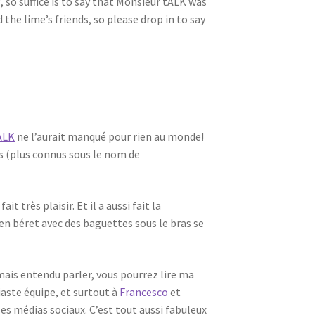
 so suffice is to say that Monsieur tALK was
 the lime’s friends, so please drop in to say
ALK
ne l’aurait manqué pour rien au monde!
es (plus connus sous le nom de
t très plaisir. Et il a aussi fait la
 en béret avec des baguettes sous le bras se
amais entendu parler, vous pourrez lire ma
iaste équipe, et surtout à
Francesco
et
es médias sociaux. C’est tout aussi fabuleux