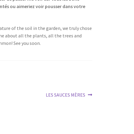
antés ou aimeriez voir pousser dans votre
ture of the soil in the garden, we truly chose
 me about all the plants, all the trees and
ommon! See you soon.
Next
LES SAUCES MÈRES
post: