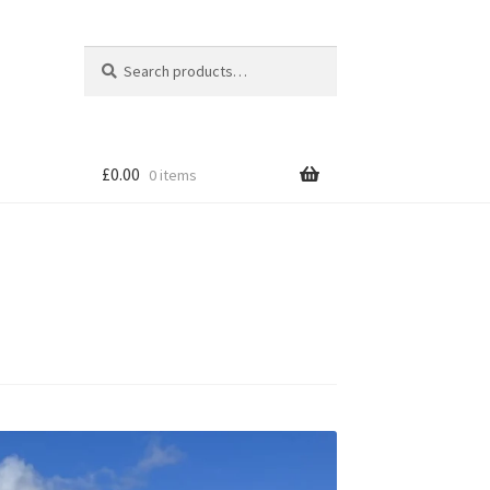
Search
Search
for:
£
0.00
0 items
tion