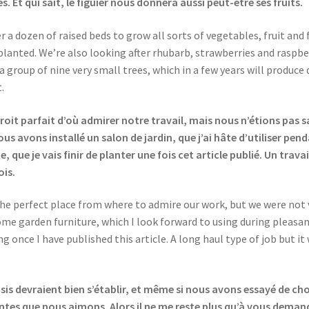
 Et qui sait, le figuier nous donnera aussi peut-être ses fruits.
 a dozen of raised beds to grow all sorts of vegetables, fruit an
lanted. We’re also looking after rhubarb, strawberries and raspbe
 group of nine very small trees, which in a few years will produce
t.
droit parfait d’où admirer notre travail, mais nous n’étions pas sa
s avons installé un salon de jardin, que j’ai hâte d’utiliser penda
 que je vais finir de planter une fois cet article publié. Un travai
ois.
the perfect place from where to admire our work, but we were not ve
me garden furniture, which I look forward to using during pleasant d
ng once I have published this article. A long haul type of job but it 
is devraient bien s’établir, et même si nous avons essayé de cho
ntes que nous aimons. Alors il ne me reste plus qu’à vous demand