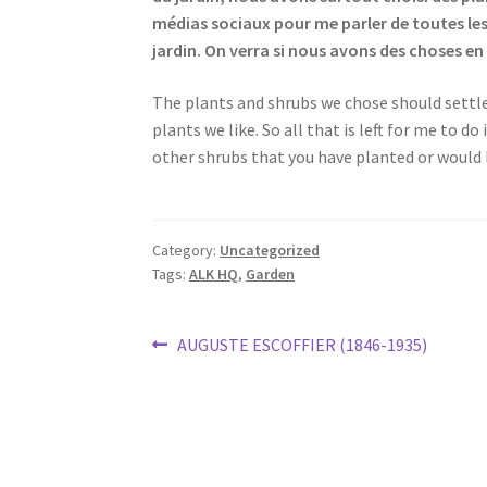
médias sociaux pour me parler de toutes les
jardin. On verra si nous avons des choses e
The plants and shrubs we chose should settle i
plants we like. So all that is left for me to d
other shrubs that you have planted or would l
Category:
Uncategorized
Tags:
ALK HQ
,
Garden
Post
Previous
AUGUSTE ESCOFFIER (1846-1935)
post:
navigation