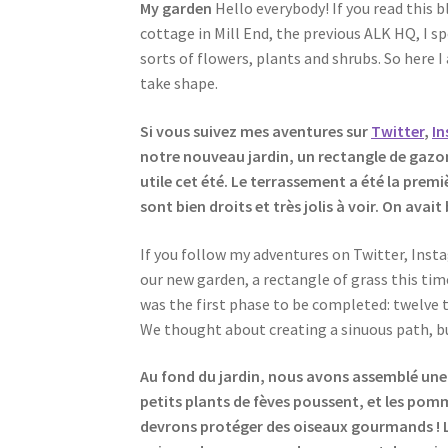
My garden
Hello everybody! If you read this b
cottage in Mill End, the previous ALK HQ, I spe
sorts of flowers, plants and shrubs. So here 
take shape.
Si vous suivez mes aventures sur
Twitter
,
I
notre nouveau jardin, un rectangle de gazon 
utile cet été. Le terrassement a été la prem
sont bien droits et très jolis à voir. On ava
If you follow my adventures on Twitter, Inst
our new garden, a rectangle of grass this tim
was the first phase to be completed: twelve t
We thought about creating a sinuous path, b
Au fond du jardin, nous avons assemblé une d
petits plants de fèves poussent, et les pom
devrons protéger des oiseaux gourmands ! Le