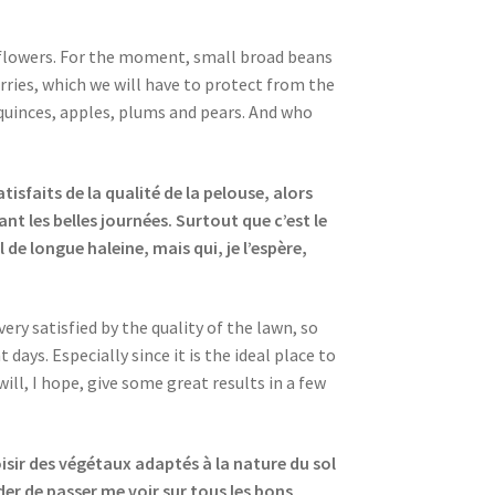
d flowers. For the moment, small broad beans
rries, which we will have to protect from the
 quinces, apples, plums and pears. And who
tisfaits de la qualité de la pelouse, alors
nt les belles journées. Surtout que c’est le
l de longue haleine, mais qui, je l’espère,
ry satisfied by the quality of the lawn, so
ays. Especially since it is the ideal place to
will, I hope, give some great results in a few
isir des végétaux adaptés à la nature du sol
er de passer me voir sur tous les bons