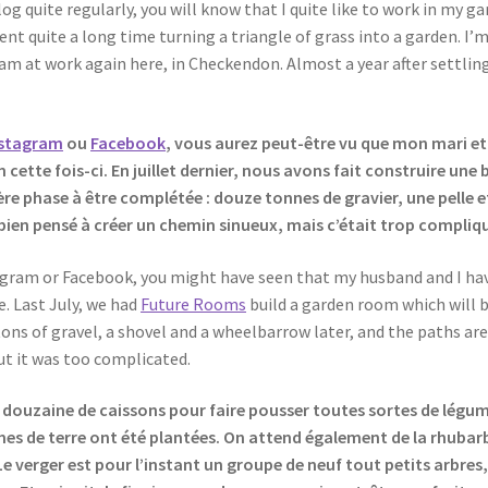
log quite regularly, you will know that I quite like to work in my ga
nt quite a long time turning a triangle of grass into a garden. I’m n
I am at work again here, in Checkendon. Almost a year after settlin
nstagram
ou
Facebook
, vous aurez peut-être vu que mon mari et
cette fois-ci. En juillet dernier, nous avons fait construire une
ière phase à être complétée : douze tonnes de gravier, une pelle e
it bien pensé à créer un chemin sinueux, mais c’était trop compliq
agram or Facebook, you might have seen that my husband and I hav
e. Last July, we had
Future Rooms
build a garden room which will 
ons of gravel, a shovel and a wheelbarrow later, and the paths are 
ut it was too complicated.
ouzaine de caissons pour faire pousser toutes sortes de légumes,
mes de terre ont été plantées. On attend également de la rhubarb
 verger est pour l’instant un groupe de neuf tout petits arbres