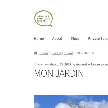
Skip
Skip
to
to
navigation
content
Home
About
Shop
Private Tuit
Home
About
Blog
Cart
Checkout
Contact
Con
Home
Uncategorized
MON JARDIN
Shop
Terms and Conditions
Categories
Even
Posted on
March 15, 2022
by
Arnaud
—
Leave a c
MON JARDIN