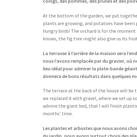
coings, des pommes, des prunes et des poires.
At the bottom of the garden, we put together
plants are growing, and potatoes have been p
hungry birds! The orchard is for the moment a
knows, the fig tree might also give us its frui
La terrasse à l’arrière de la maison sera l’en
nous l’avons remplacée par du gravier, où nou
lieu idéal pour admirer la plate-bande géante,
donnera de bons résultats dans quelques m
The terrace at the back of the house will be 
we replaced it with gravel, where we set up so
admire the giant bed, that I will finish planti
months’ time.
Les plantes et arbustes que nous avons chois
du jardin, nous avons surtout choisi des pla