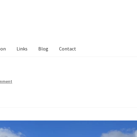
ion
Links
Blog
Contact
tact Me
Links
My Account
Privacy Policy
Privacy Tools
Private Tui
ts
Locations
My Bookings
Private
omment